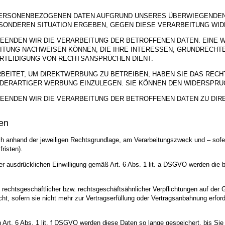
PERSONENBEZOGENEN DATEN AUFGRUND UNSERES ÜBERWIEGENDEN 
BESONDEREN SITUATION ERGEBEN, GEGEN DIESE VERARBEITUNG WI
EENDEN WIR DIE VERARBEITUNG DER BETROFFENEN DATEN. EINE 
ITUNG NACHWEISEN KÖNNEN, DIE IHRE INTERESSEN, GRUNDRECHT
RTEIDIGUNG VON RECHTSANSPRÜCHEN DIENT.
ITET, UM DIREKTWERBUNG ZU BETREIBEN, HABEN SIE DAS RECHT
ERARTIGER WERBUNG EINZULEGEN. SIE KÖNNEN DEN WIDERSPRUC
EENDEN WIR DIE VERARBEITUNG DER BETROFFENEN DATEN ZU DI
en
anhand der jeweiligen Rechtsgrundlage, am Verarbeitungszweck und – sofern
risten).
 ausdrücklichen Einwilligung gemäß Art. 6 Abs. 1 lit. a DSGVO werden die bet
 rechtsgeschäftlicher bzw. rechtsgeschäftsähnlicher Verpflichtungen auf der 
t, sofern sie nicht mehr zur Vertragserfüllung oder Vertragsanbahnung erforde
Art. 6 Abs. 1 lit. f DSGVO werden diese Daten so lange gespeichert, bis Si