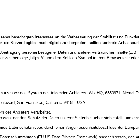
nseres berechtigten Interesses an der Verbesserung der Stabilität und Funktio
or, die Server-Logfiles nachträglich zu überprüfen, sollten konkrete Anhaltspu
ertragung personenbezogener Daten und anderer vertraulicher Inhalte (z.B. 
r Zeichenfolge „https://“ und dem Schloss-Symbol in Ihrer Browserzeile erk
e nutzen wir das System des folgenden Anbieters: Wix HQ, 6350671, Nemal Tel 
oulevard, San Francisco, California 94158, USA
n des Anbieters verarbeitet.
ossen, der den Schutz der Daten unserer Seitenbesucher sicherstellt und eine
ssenes Datenschutzniveau durch einen Angemessenheitsbeschluss der Europä
US-Datenschutzrahmen (EU-US Data Privacy Framework) angeschlossen, das a