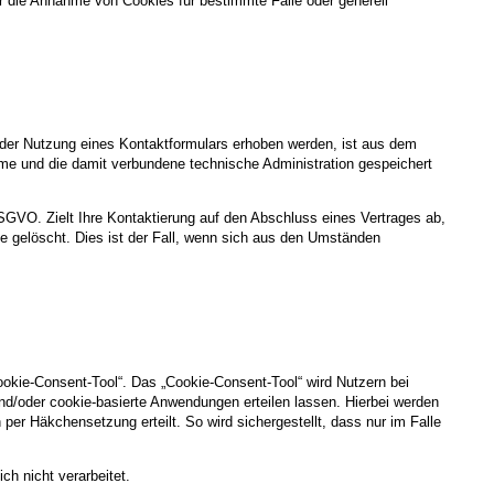
r die Annahme von Cookies für bestimmte Fälle oder generell
der Nutzung eines Kontaktformulars erhoben werden, ist aus dem
hme und die damit verbundene technische Administration gespeichert
DSGVO. Zielt Ihre Kontaktierung auf den Abschluss eines Vertrages ab,
ge gelöscht. Dies ist der Fall, wenn sich aus den Umständen
ookie-Consent-Tool“. Das „Cookie-Consent-Tool“ wird Nutzern bei
nd/oder cookie-basierte Anwendungen erteilen lassen. Hierbei werden
per Häkchensetzung erteilt. So wird sichergestellt, dass nur im Falle
h nicht verarbeitet.