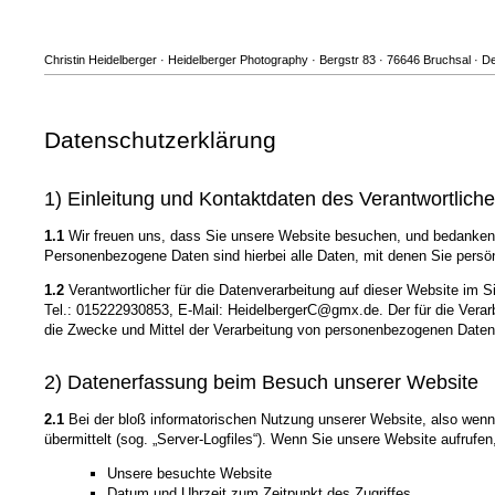
Christin Heidelberger · Heidelberger Photography · Bergstr 83 · 76646 Bruchsal · 
Datenschutzerklärung
1) Einleitung und Kontaktdaten des Verantwortlich
1.1
Wir freuen uns, dass Sie unsere Website besuchen, und bedanken 
Personenbezogene Daten sind hierbei alle Daten, mit denen Sie persönl
1.2
Verantwortlicher für die Datenverarbeitung auf dieser Website im 
Tel.: 015222930853, E-Mail: HeidelbergerC@gmx.de. Der für die Verarb
die Zwecke und Mittel der Verarbeitung von personenbezogenen Daten
2) Datenerfassung beim Besuch unserer Website
2.1
Bei der bloß informatorischen Nutzung unserer Website, also wenn S
übermittelt (sog. „Server-Logfiles“). Wenn Sie unsere Website aufrufen
Unsere besuchte Website
Datum und Uhrzeit zum Zeitpunkt des Zugriffes