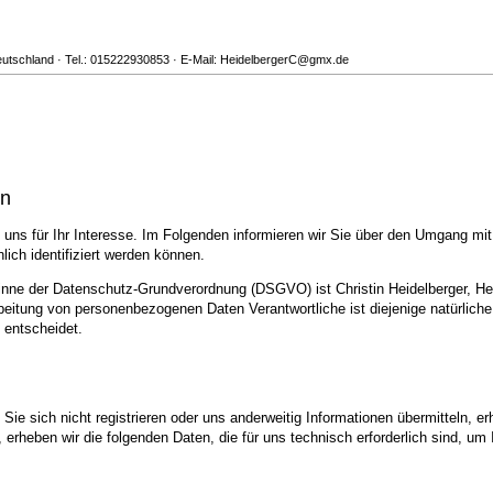
Deutschland · Tel.: 015222930853 · E-Mail: HeidelbergerC@gmx.de
en
uns für Ihr Interesse. Im Folgenden informieren wir Sie über den Umgang mi
ich identifiziert werden können.
Sinne der Datenschutz-Grundverordnung (DSGVO) ist Christin Heidelberger, He
eitung von personenbezogenen Daten Verantwortliche ist diejenige natürliche 
 entscheidet.
ie sich nicht registrieren oder uns anderweitig Informationen übermitteln, er
, erheben wir die folgenden Daten, die für uns technisch erforderlich sind, u