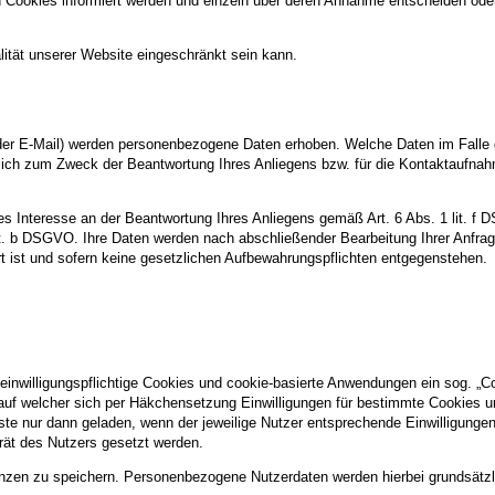
n Cookies informiert werden und einzeln über deren Annahme entscheiden ode
ität unserer Website eingeschränkt sein kann.
er E-Mail) werden personenbezogene Daten erhoben. Welche Daten im Falle 
ßlich zum Zweck der Beantwortung Ihres Anliegens bzw. für die Kontaktaufna
tes Interesse an der Beantwortung Ihres Anliegens gemäß Art. 6 Abs. 1 lit. f 
 lit. b DSGVO. Ihre Daten werden nach abschließender Bearbeitung Ihrer Anfra
t ist und sofern keine gesetzlichen Aufbewahrungspflichten entgegenstehen.
 einwilligungspflichtige Cookies und cookie-basierte Anwendungen ein sog. „C
, auf welcher sich per Häkchensetzung Einwilligungen für bestimmte Cookies u
ste nur dann geladen, wenn der jeweilige Nutzer entsprechende Einwilligungen 
erät des Nutzers gesetzt werden.
nzen zu speichern. Personenbezogene Nutzerdaten werden hierbei grundsätzlic