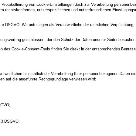
rotokollierung von Cookie-Einstellungen doch zur Verarbeitung personenbezo
nem rechtskonformen, nutzerspezifischen und nutzerfreundlichen Einwilligun
lit. c DSGVO. Wir unterliegen als Verantwortliche der rechtlichen Verpflichtun
itungsvertrag geschlossen, der den Schutz der Daten unserer Seitenbesucher si
n des Cookie-Consent-Tools finden Sie direkt in der entsprechenden Benutze
twortlichen hinsichtlich der Verarbeitung Ihrer personenbezogenen Daten di
gen auf die angeführte Rechtsgrundlage verwiesen wird:
DSGVO;
s. 3 DSGVO;