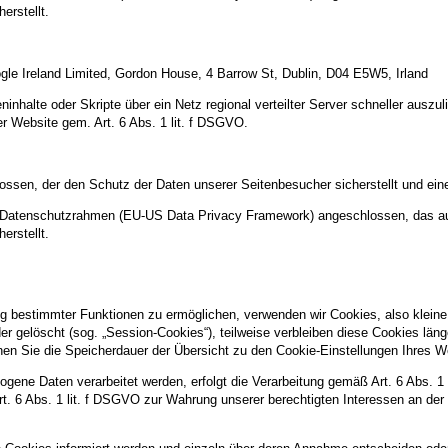
erstellt.
gle Ireland Limited, Gordon House, 4 Barrow St, Dublin, D04 E5W5, Irland
inhalte oder Skripte über ein Netz regional verteilter Server schneller auszul
er Website gem. Art. 6 Abs. 1 lit. f DSGVO.
ossen, der den Schutz der Daten unserer Seitenbesucher sicherstellt und eine
US-Datenschutzrahmen (EU-US Data Privacy Framework) angeschlossen, das a
erstellt.
g bestimmter Funktionen zu ermöglichen, verwenden wir Cookies, also kleine 
 gelöscht (sog. „Session-Cookies“), teilweise verbleiben diese Cookies län
können Sie die Speicherdauer der Übersicht zu den Cookie-Einstellungen Ihre
gene Daten verarbeitet werden, erfolgt die Verarbeitung gemäß Art. 6 Abs. 1
Art. 6 Abs. 1 lit. f DSGVO zur Wahrung unserer berechtigten Interessen an der