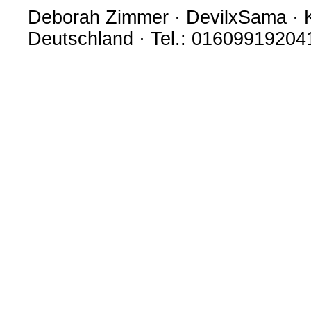
Deborah Zimmer · DevilxSama · Ki
Deutschland · Tel.: 016099192041