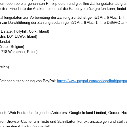
dem oben bereits genannten Prinzip durch und gibt Ihre Zahlungsdaten aufgrun
ter. Eine Liste der Auskunfteien, auf die Ratepay zurückgreifen kann, findet 
 Zahlungsdaten zur Vorbereitung der Zahlung zunächst gemäß Art. 6 Abs. 1 l
en zur Durchführung der Zahlung sodann gemäß Art. 6 Abs. 1 lit. b DSGVO an
 Estate, Hollyhill, Cork, Irland)
lin, D04 E5W5, Irland)
lande)
ssel, Belgien)
00-718 Warschau, Polen)
reich)
r Datenschutzerklärung von PayPal:
https://www.paypal.com
/de
/legalhub
/paypa
enannte Web Fonts des folgenden Anbieters: Google Ireland Limited, Gordon Ho
ihren Browser-Cache, um Texte und Schriftarten korrekt anzuzeigen und stellt 
e, an den Anbieter übermittelt.