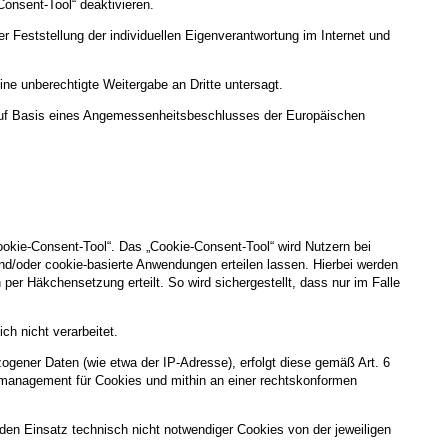
Consent-Tool“ deaktivieren.
 Feststellung der individuellen Eigenverantwortung im Internet und
ne unberechtigte Weitergabe an Dritte untersagt.
uf Basis eines Angemessenheitsbeschlusses der Europäischen
ookie-Consent-Tool“. Das „Cookie-Consent-Tool“ wird Nutzern bei
nd/oder cookie-basierte Anwendungen erteilen lassen. Hierbei werden
per Häkchensetzung erteilt. So wird sichergestellt, dass nur im Falle
h nicht verarbeitet.
gener Daten (wie etwa der IP-Adresse), erfolgt diese gemäß Art. 6
gsmanagement für Cookies und mithin an einer rechtskonformen
g, den Einsatz technisch nicht notwendiger Cookies von der jeweiligen