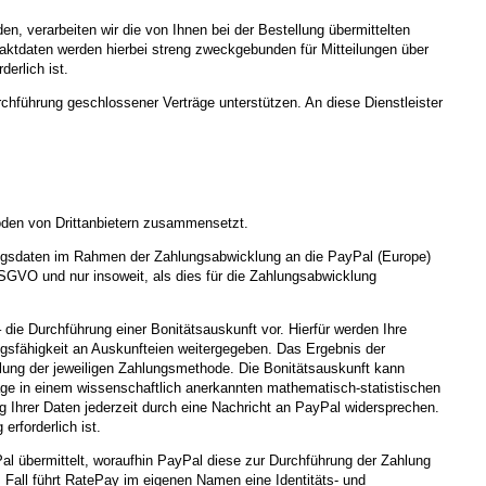
n, verarbeiten wir die von Ihnen bei der Bestellung übermittelten
aktdaten werden hierbei streng zweckgebunden für Mitteilungen über
erlich ist.
rchführung geschlossener Verträge unterstützen. An diese Dienstleister
den von Drittanbietern zusammensetzt.
hlungsdaten im Rahmen der Zahlungsabwicklung an die PayPal (Europe)
 DSGVO und nur insoweit, als dies für die Zahlungsabwicklung
 die Durchführung einer Bonitätsauskunft vor. Hierfür werden Ihre
ngsfähigkeit an Auskunfteien weitergegeben. Das Ergebnis der
llung der jeweiligen Zahlungsmethode. Die Bonitätsauskunft kann
lage in einem wissenschaftlich anerkannten mathematisch-statistischen
ng Ihrer Daten jederzeit durch eine Nachricht an PayPal widersprechen.
rforderlich ist.
l übermittelt, woraufhin PayPal diese zur Durchführung der Zahlung
m Fall führt RatePay im eigenen Namen eine Identitäts- und