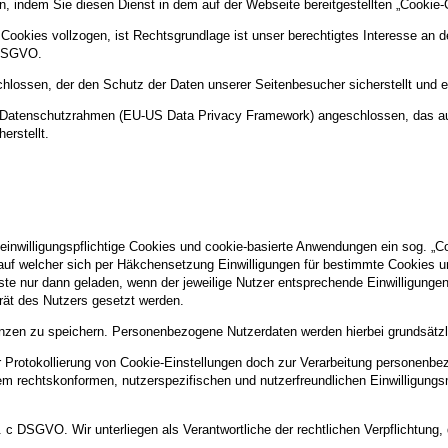
ufen, indem Sie diesen Dienst in dem auf der Webseite bereitgestellten „Cookie-
okies vollzogen, ist Rechtsgrundlage ist unser berechtigtes Interesse an der
 DSGVO.
hlossen, der den Schutz der Daten unserer Seitenbesucher sicherstellt und ei
US-Datenschutzrahmen (EU-US Data Privacy Framework) angeschlossen, das a
erstellt.
 einwilligungspflichtige Cookies und cookie-basierte Anwendungen ein sog. „C
, auf welcher sich per Häkchensetzung Einwilligungen für bestimmte Cookies u
ste nur dann geladen, wenn der jeweilige Nutzer entsprechende Einwilligungen 
erät des Nutzers gesetzt werden.
nzen zu speichern. Personenbezogene Nutzerdaten werden hierbei grundsätzlic
rotokollierung von Cookie-Einstellungen doch zur Verarbeitung personenbezo
nem rechtskonformen, nutzerspezifischen und nutzerfreundlichen Einwilligun
lit. c DSGVO. Wir unterliegen als Verantwortliche der rechtlichen Verpflichtun