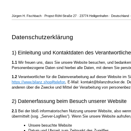
Jürgen H. Fischbach · Propst-Röhl-Straße 27 · 23774 Heiligenhafen · Deutschland · 
Datenschutzerklärung
1) Einleitung und Kontaktdaten des Verantwortlich
1.1
Wir freuen uns, dass Sie unsere Website besuchen, und bedanken 
Personenbezogene Daten sind hierbei alle Daten, mit denen Sie persönl
1.2
Verantwortlicher für die Datenverarbeitung auf dieser Website im
https://www.bilanz.shop#telefon
, E-Mail: kontakt@bilanzdrucker.de. De
anderen über die Zwecke und Mittel der Verarbeitung von personenbe
2) Datenerfassung beim Besuch unserer Website
2.1
Bei der bloß informatorischen Nutzung unserer Website, also wenn S
übermittelt (sog. „Server-Logfiles“). Wenn Sie unsere Website aufrufen
Unsere besuchte Website
Datum und Uhrzeit zum Zeitpunkt des Zugriffes