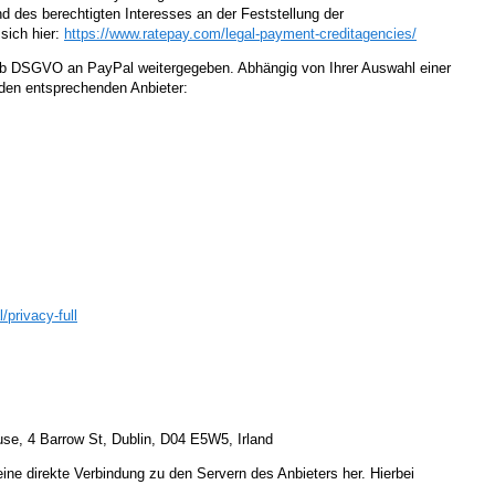
d des berechtigten Interesses an der Feststellung der
sich hier:
https://www.ratepay.com
/legal-payment-creditagencies
/
it. b DSGVO an PayPal weitergegeben. Abhängig von Ihrer Auswahl einer
 den entsprechenden Anbieter:
l
/privacy-full
use, 4 Barrow St, Dublin, D04 E5W5, Irland
eine direkte Verbindung zu den Servern des Anbieters her. Hierbei