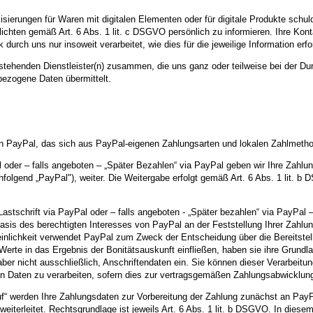
ierungen für Waren mit digitalen Elementen oder für digitale Produkte schulde
chten gemäß Art. 6 Abs. 1 lit. c DSGVO persönlich zu informieren. Ihre Kont
ch uns nur insoweit verarbeitet, wie dies für die jeweilige Information erford
hstehenden Dienstleister(n) zusammen, die uns ganz oder teilweise bei der Du
ezogene Daten übermittelt.
n PayPal, das sich aus PayPal-eigenen Zahlungsarten und lokalen Zahlmetho
al oder – falls angeboten – „Später Bezahlen“ via PayPal geben wir Ihre Za
hfolgend „PayPal"), weiter. Die Weitergabe erfolgt gemäß Art. 6 Abs. 1 lit. b
astschrift via PayPal oder – falls angeboten - „Später bezahlen“ via PayPal –
sis des berechtigten Interesses von PayPal an der Feststellung Ihrer Zahlu
einlichkeit verwendet PayPal zum Zweck der Entscheidung über die Bereitste
Werte in das Ergebnis der Bonitätsauskunft einfließen, haben sie ihre Grund
ber nicht ausschließlich, Anschriftendaten ein. Sie können dieser Verarbeitu
n Daten zu verarbeiten, sofern dies zur vertragsgemäßen Zahlungsabwicklung e
“ werden Ihre Zahlungsdaten zur Vorbereitung der Zahlung zunächst an PayPa
eiterleitet. Rechtsgrundlage ist jeweils Art. 6 Abs. 1 lit. b DSGVO. In diese