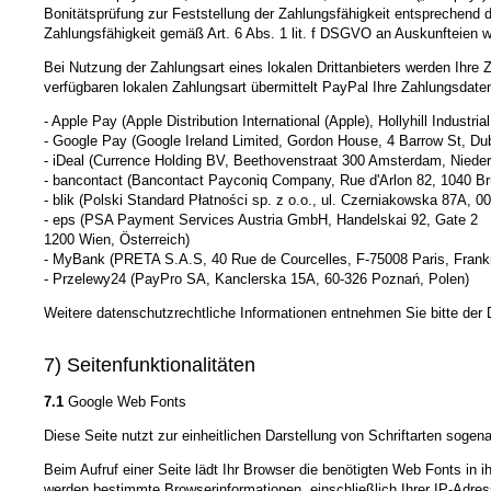
Bonitätsprüfung zur Feststellung der Zahlungsfähigkeit entsprechend 
Zahlungsfähigkeit gemäß Art. 6 Abs. 1 lit. f DSGVO an Auskunfteien wei
Bei Nutzung der Zahlungsart eines lokalen Drittanbieters werden Ihre
verfügbaren lokalen Zahlungsart übermittelt PayPal Ihre Zahlungsdat
- Apple Pay (Apple Distribution International (Apple), Hollyhill Industrial
- Google Pay (Google Ireland Limited, Gordon House, 4 Barrow St, Dub
- iDeal (Currence Holding BV, Beethovenstraat 300 Amsterdam, Nieder
- bancontact (Bancontact Payconiq Company, Rue d'Arlon 82, 1040 Brü
- blik (Polski Standard Płatności sp. z o.o., ul. Czerniakowska 87A, 
- eps (PSA Payment Services Austria GmbH, Handelskai 92, Gate 2
1200 Wien, Österreich)
- MyBank (PRETA S.A.S, 40 Rue de Courcelles, F-75008 Paris, Frank
- Przelewy24 (PayPro SA, Kanclerska 15A, 60-326 Poznań, Polen)
Weitere datenschutzrechtliche Informationen entnehmen Sie bitte de
7) Seitenfunktionalitäten
7.1
Google Web Fonts
Diese Seite nutzt zur einheitlichen Darstellung von Schriftarten sog
Beim Aufruf einer Seite lädt Ihr Browser die benötigten Web Fonts in 
werden bestimmte Browserinformationen, einschließlich Ihrer IP-Adress