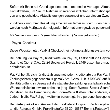
Sofern wir Ihnen auf Grundlage eines entsprechenden Vertrages Aktualis
Kontaktdaten, um Sie im Rahmen unserer gesetzlichen Informationspfli
von uns geschuldete Aktualisierungen verwendet und zu diesem Zweck dur
Zur Abwicklung Ihrer Bestellung arbeiten wir ferner mit dem / den nac
werden nach Maßgabe der folgenden Informationen gewisse personenb
6.2
Verwendung von Paymentdienstleistern (Zahlungsdiensten)
- Paypal Checkout
Diese Website nutzt PayPal Checkout, ein Online-Zahlungssystem vo
Bei Zahlung via PayPal, Kreditkarte via PayPal, Lastschrift via PayP
S.a.r.l. et Cie, S.C.A., 22-24 Boulevard Royal, L-2449 Luxemburg (nac
erforderlich ist.
PayPal behält sich für die Zahlungsmethoden Kreditkarte via PayPal, L
Zahlungsdaten gegebenenfalls gemäß Art. 6 Abs. 1 lit. f DSGVO auf Ba
Bonitätsprüfung in Bezug auf die statistische Zahlungsausfallwahrsch
Wahrscheinlichkeitswerte enthalten (sog. Score-Werte). Soweit Score-
Verfahren. In die Berechnung der Score-Werte fließen unter anderem, a
Jedoch bleibt PayPal ggf. weiterhin berechtigt, Ihre personenbezogene
Bei Verfügbarkeit und Auswahl der PayPal-Zahlungsart „Rechnungskauf
an die Ratepay GmbH, Franklinstraße 28-29, 10587 Berlin („Ratepay") w