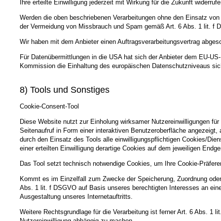
Ihre erteilte Einwilligung jederzeit mit Wirkung für die Zukunft widerr
Werden die oben beschriebenen Verarbeitungen ohne den Einsatz von Co
der Vermeidung von Missbrauch und Spam gemäß Art. 6 Abs. 1 lit. f
Wir haben mit dem Anbieter einen Auftragsverarbeitungsvertrag abgesc
Für Datenübermittlungen in die USA hat sich der Anbieter dem EU-
Kommission die Einhaltung des europäischen Datenschutzniveaus sich
8) Tools und Sonstiges
Cookie-Consent-Tool
Diese Website nutzt zur Einholung wirksamer Nutzereinwilligungen für
Seitenaufruf in Form einer interaktiven Benutzeroberfläche angezeigt
durch den Einsatz des Tools alle einwilligungspflichtigen Cookies/Dien
einer erteilten Einwilligung derartige Cookies auf dem jeweiligen Endg
Das Tool setzt technisch notwendige Cookies, um Ihre Cookie-Präfere
Kommt es im Einzelfall zum Zwecke der Speicherung, Zuordnung oder P
Abs. 1 lit. f DSGVO auf Basis unseres berechtigten Interesses an ei
Ausgestaltung unseres Internetauftritts.
Weitere Rechtsgrundlage für die Verarbeitung ist ferner Art. 6 Abs. 1 
Nutzereinwilligung abhängig zu machen.