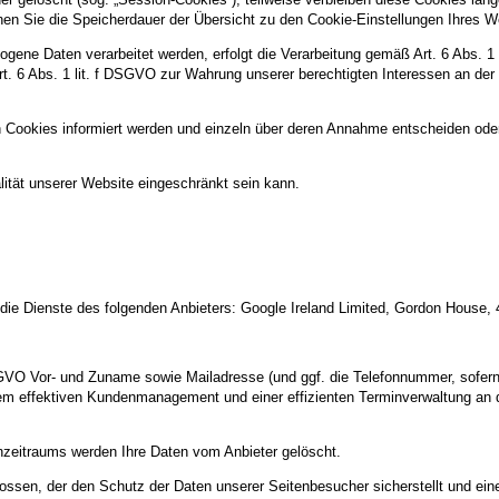
können Sie die Speicherdauer der Übersicht zu den Cookie-Einstellungen Ihre
gene Daten verarbeitet werden, erfolgt die Verarbeitung gemäß Art. 6 Abs. 1
Art. 6 Abs. 1 lit. f DSGVO zur Wahrung unserer berechtigten Interessen an der
n Cookies informiert werden und einzeln über deren Annahme entscheiden ode
ität unserer Website eingeschränkt sein kann.
 die Dienste des folgenden Anbieters: Google Ireland Limited, Gordon House,
VO Vor- und Zuname sowie Mailadresse (und ggf. die Telefonnummer, sofern e
em effektiven Kundenmanagement und einer effizienten Terminverwaltung an den
nzeitraums werden Ihre Daten vom Anbieter gelöscht.
ossen, der den Schutz der Daten unserer Seitenbesucher sicherstellt und eine