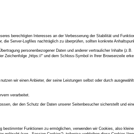
nseres berechtigten Interesses an der Verbesserung der Stabilität und Funktio
or, die Server-Logfiles nachträglich zu überprüfen, sollten konkrete Anhaltspu
ertragung personenbezogener Daten und anderer vertraulicher Inhalte (z.B. 
r Zeichenfolge „https://“ und dem Schloss-Symbol in Ihrer Browserzeile erk
 nutzen wir einen Anbieter, der seine Leistungen selbst oder durch ausgewähl
vern verarbeitet.
ossen, der den Schutz der Daten unserer Seitenbesucher sicherstellt und eine
g bestimmter Funktionen zu ermöglichen, verwenden wir Cookies, also kleine 
 gelöscht (sog. „Session-Cookies“), teilweise verbleiben diese Cookies län