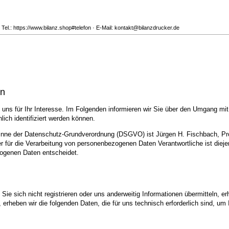
Tel.: https://www.bilanz.shop#telefon · E-Mail: kontakt@bilanzdrucker.de
en
uns für Ihr Interesse. Im Folgenden informieren wir Sie über den Umgang mi
ich identifiziert werden können.
 Sinne der Datenschutz-Grundverordnung (DSGVO) ist Jürgen H. Fischbach, Pro
r für die Verarbeitung von personenbezogenen Daten Verantwortliche ist diejen
zogenen Daten entscheidet.
ie sich nicht registrieren oder uns anderweitig Informationen übermitteln, er
, erheben wir die folgenden Daten, die für uns technisch erforderlich sind, u