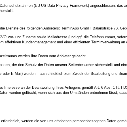
US-Datenschutzrahmen (EU-US Data Privacy Framework) angeschlossen, das a
erstellt.
ir die Dienste des folgenden Anbieters: TerminApp GmbH, Balanstraße 73, G
VO Vor- und Zuname sowie Mailadresse (und ggf. die Telefonnummer, sofern e
em effektiven Kundenmanagement und einer effizienten Terminverwaltung an den
nzeitraums werden Ihre Daten vom Anbieter gelöscht.
ossen, der den Schutz der Daten unserer Seitenbesucher sicherstellt und eine
 oder E-Mail) werden – ausschließlich zum Zweck der Bearbeitung und Beantw
es Interesse an der Beantwortung Ihres Anliegens gemäß Art. 6 Abs. 1 lit. f D
e Daten werden gelöscht, wenn sich aus den Umständen entnehmen lässt, dass 
n erforderlich, werden die von uns erhobenen personenbezogenen Daten gemäß