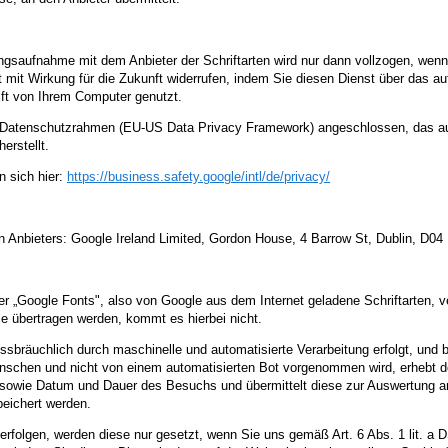
saufnahme mit dem Anbieter der Schriftarten wird nur dann vollzogen, wenn
zeit mit Wirkung für die Zukunft widerrufen, indem Sie diesen Dienst über das a
ift von Ihrem Computer genutzt.
US-Datenschutzrahmen (EU-US Data Privacy Framework) angeschlossen, das a
erstellt.
 sich hier:
https://business.safety.google
/intl
/de
/privacy
/
Anbieters: Google Ireland Limited, Gordon House, 4 Barrow St, Dublin, D04
 „Google Fonts", also von Google aus dem Internet geladene Schriftarten, ve
le übertragen werden, kommt es hierbei nicht.
issbräuchlich durch maschinelle und automatisierte Verarbeitung erfolgt, und
nschen und nicht von einem automatisierten Bot vorgenommen wird, erhebt d
owie Datum und Dauer des Besuchs und übermittelt diese zur Auswertung an
eichert werden.
rfolgen, werden diese nur gesetzt, wenn Sie uns gemäß Art. 6 Abs. 1 lit. a 