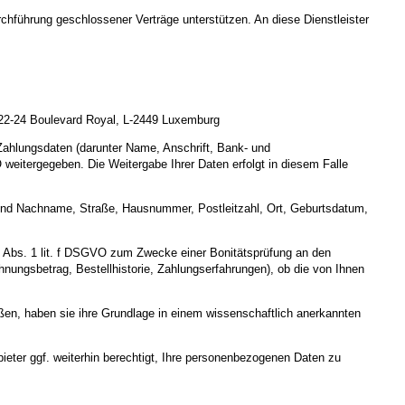
rchführung geschlossener Verträge unterstützen. An diese Dienstleister
, 22-24 Boulevard Royal, L-2449 Luxemburg
 Zahlungsdaten (darunter Name, Anschrift, Bank- und
weitergegeben. Die Weitergabe Ihrer Daten erfolgt in diesem Falle
r- und Nachname, Straße, Hausnummer, Postleitzahl, Ort, Geburtsdatum,
 6 Abs. 1 lit. f DSGVO zum Zwecke einer Bonitätsprüfung an den
hnungsbetrag, Bestellhistorie, Zahlungserfahrungen), ob die von Ihnen
eßen, haben sie ihre Grundlage in einem wissenschaftlich anerkannten
ieter ggf. weiterhin berechtigt, Ihre personenbezogenen Daten zu