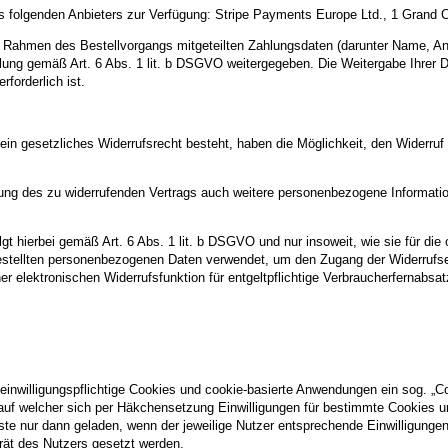
 folgenden Anbieters zur Verfügung: Stripe Payments Europe Ltd., 1 Grand C
m Rahmen des Bestellvorgangs mitgeteilten Zahlungsdaten (darunter Name, An
lung gemäß Art. 6 Abs. 1 lit. b DSGVO weitergegeben. Die Weitergabe Ihrer D
forderlich ist.
ein gesetzliches Widerrufsrecht besteht, haben die Möglichkeit, den Widerruf
erung des zu widerrufenden Vertrags auch weitere personenbezogene Informat
gt hierbei gemäß Art. 6 Abs. 1 lit. b DSGVO und nur insoweit, wie sie für di
gestellten personenbezogenen Daten verwendet, um den Zugang der Widerrufser
ner elektronischen Widerrufsfunktion für entgeltpflichtige Verbraucherfernabsatz
 einwilligungspflichtige Cookies und cookie-basierte Anwendungen ein sog. „C
, auf welcher sich per Häkchensetzung Einwilligungen für bestimmte Cookies u
ste nur dann geladen, wenn der jeweilige Nutzer entsprechende Einwilligungen 
erät des Nutzers gesetzt werden.