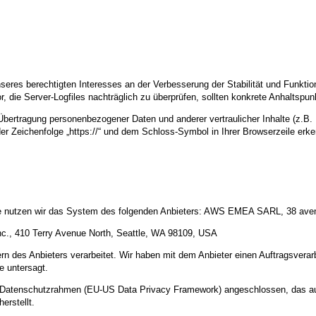
nseres berechtigten Interesses an der Verbesserung der Stabilität und Funktio
or, die Server-Logfiles nachträglich zu überprüfen, sollten konkrete Anhaltspu
ertragung personenbezogener Daten und anderer vertraulicher Inhalte (z.B. 
r Zeichenfolge „https://“ und dem Schloss-Symbol in Ihrer Browserzeile erk
alte nutzen wir das System des folgenden Anbieters: AWS EMEA SARL, 38 av
c., 410 Terry Avenue North, Seattle, WA 98109, USA
n des Anbieters verarbeitet. Wir haben mit dem Anbieter einen Auftragsverar
te untersagt.
US-Datenschutzrahmen (EU-US Data Privacy Framework) angeschlossen, das a
erstellt.