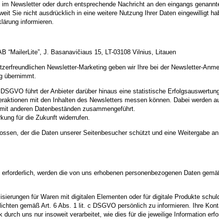
 im Newsletter oder durch entsprechende Nachricht an den eingangs genannten
weit Sie nicht ausdrücklich in eine weitere Nutzung Ihrer Daten eingewillig
klärung informieren.
B “MailerLite”, J. Basanavičiaus 15, LT-03108 Vilnius, Litauen
zerfreundlichen Newsletter-Marketing geben wir Ihre bei der Newsletter-Anme
ag übernimmt.
t. a DSGVO führt der Anbieter darüber hinaus eine statistische Erfolgsauswer
teraktionen mit den Inhalten des Newsletters messen können. Dabei werden au
t mit anderen Datenbeständen zusammengeführt.
kung für die Zukunft widerrufen.
ossen, der die Daten unserer Seitenbesucher schützt und eine Weitergabe an 
n erforderlich, werden die von uns erhobenen personenbezogenen Daten gemäß
ierungen für Waren mit digitalen Elementen oder für digitale Produkte schulde
chten gemäß Art. 6 Abs. 1 lit. c DSGVO persönlich zu informieren. Ihre Kont
ch uns nur insoweit verarbeitet, wie dies für die jeweilige Information erford