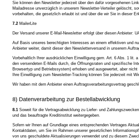
Sie können den Newsletter jederzeit über den dafür vorgesehenen Link
Mailadresse unverzüglich in unserem Newsletter-Verteiler gelöscht, so
vorbehalten, die gesetzlich erlaubt ist und über die wir Sie in dieser Er
7.2
MailerLite
Der Versand unserer E-Mail-Newsletter erfolgt über diesen Anbieter: UA
Auf Basis unseres berechtigten Interesses an einem effektiven und nut
Anbieter weiter, damit dieser den Newsletterversand in unserem Auftr
Vorbehaltlich Ihrer ausdrücklichen Einwilligung gem. Art. 6 Abs. 1 li
den versendeten E-Mails durch, die Öffnungsraten und spezifische In
Browsertyp und Betriebssystem) erhoben und ausgewertet, aber nich
Ihre Einwilligung zum Newsletter-Tracking können Sie jederzeit mit Wir
Wir haben mit dem Anbieter einen Auftragsverarbeitungsvertrag geschl
8) Datenverarbeitung zur Bestellabwicklung
8.1
Soweit für die Vertragsabwicklung zu Liefer- und Zahlungszwecke
und das beauftragte Kreditinstitut weitergegeben.
Sofern wir Ihnen auf Grundlage eines entsprechenden Vertrages Aktualis
Kontaktdaten, um Sie im Rahmen unserer gesetzlichen Informationspfli
von uns geschuldete Aktualisierungen verwendet und zu diesem Zweck dur