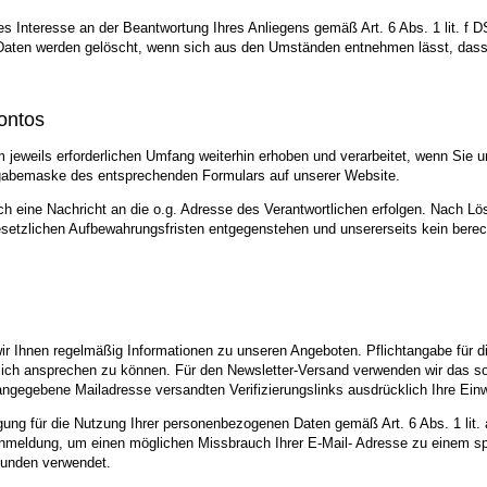
es Interesse an der Beantwortung Ihres Anliegens gemäß Art. 6 Abs. 1 lit. f D
e Daten werden gelöscht, wenn sich aus den Umständen entnehmen lässt, dass 
ontos
eweils erforderlichen Umfang weiterhin erhoben und verarbeitet, wenn Sie u
ingabemaske des entsprechenden Formulars auf unserer Website.
h eine Nachricht an die o.g. Adresse des Verantwortlichen erfolgen. Nach Lö
esetzlichen Aufbewahrungsfristen entgegenstehen und unsererseits kein berech
 Ihnen regelmäßig Informationen zu unseren Angeboten. Pflichtangabe für die
nlich ansprechen zu können. Für den Newsletter-Versand verwenden wir das sog
angegebene Mailadresse versandten Verifizierungslinks ausdrücklich Ihre Einw
lligung für die Nutzung Ihrer personenbezogenen Daten gemäß Art. 6 Abs. 1 lit
nmeldung, um einen möglichen Missbrauch Ihrer E-Mail- Adresse zu einem spä
unden verwendet.