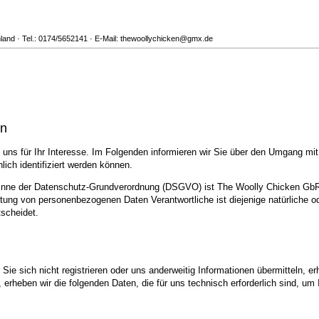
nd · Tel.: 0174/5652141 · E-Mail: thewoollychicken@gmx.de
en
uns für Ihr Interesse. Im Folgenden informieren wir Sie über den Umgang mi
ich identifiziert werden können.
m Sinne der Datenschutz-Grundverordnung (DSGVO) ist The Woolly Chicken Gb
ung von personenbezogenen Daten Verantwortliche ist diejenige natürliche ode
scheidet.
ie sich nicht registrieren oder uns anderweitig Informationen übermitteln, er
, erheben wir die folgenden Daten, die für uns technisch erforderlich sind, u