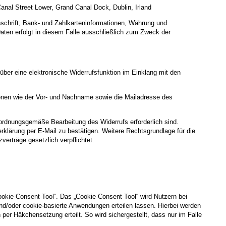
anal Street Lower, Grand Canal Dock, Dublin, Irland
schrift, Bank- und Zahlkarteninformationen, Währung und
aten erfolgt in diesem Falle ausschließlich zum Zweck der
 über eine elektronische Widerrufsfunktion im Einklang mit den
ionen wie der Vor- und Nachname sowie die Mailadresse des
e ordnungsgemäße Bearbeitung des Widerrufs erforderlich sind.
klärung per E-Mail zu bestätigen. Weitere Rechtsgrundlage für die
verträge gesetzlich verpflichtet.
ookie-Consent-Tool“. Das „Cookie-Consent-Tool“ wird Nutzern bei
nd/oder cookie-basierte Anwendungen erteilen lassen. Hierbei werden
per Häkchensetzung erteilt. So wird sichergestellt, dass nur im Falle