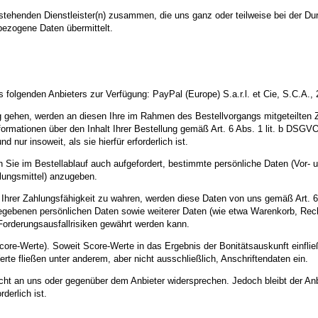
hstehenden Dienstleister(n) zusammen, die uns ganz oder teilweise bei der Du
ezogene Daten übermittelt.
 folgenden Anbieters zur Verfügung: PayPal (Europe) S.a.r.l. et Cie, S.C.A.
ung gehen, werden an diesen Ihre im Rahmen des Bestellvorgangs mitgeteilten
mationen über den Inhalt Ihrer Bestellung gemäß Art. 6 Abs. 1 lit. b DSGVO 
ur insoweit, als sie hierfür erforderlich ist.
den Sie im Bestellablauf auch aufgefordert, bestimmte persönliche Daten (Vo
lungsmittel) anzugeben.
g Ihrer Zahlungsfähigkeit zu wahren, werden diese Daten von uns gemäß Art.
ngegebenen persönlichen Daten sowie weiterer Daten (wie etwa Warenkorb, Rec
Forderungsausfallrisiken gewährt werden kann.
core-Werte). Soweit Score-Werte in das Ergebnis der Bonitätsauskunft einfli
te fließen unter anderem, aber nicht ausschließlich, Anschriftendaten ein.
icht an uns oder gegenüber dem Anbieter widersprechen. Jedoch bleibt der Anb
derlich ist.