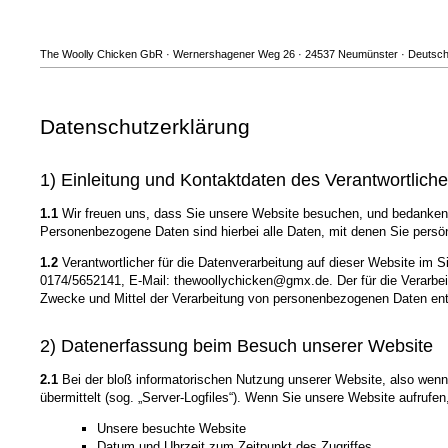
The Woolly Chicken GbR · Wernershagener Weg 26 · 24537 Neumünster · Deutschla
Datenschutzerklärung
1) Einleitung und Kontaktdaten des Verantwortlich
1.1
Wir freuen uns, dass Sie unsere Website besuchen, und bedanken 
Personenbezogene Daten sind hierbei alle Daten, mit denen Sie persönl
1.2
Verantwortlicher für die Datenverarbeitung auf dieser Website i
0174/5652141, E-Mail: thewoollychicken@gmx.de. Der für die Verarbeit
Zwecke und Mittel der Verarbeitung von personenbezogenen Daten ent
2) Datenerfassung beim Besuch unserer Website
2.1
Bei der bloß informatorischen Nutzung unserer Website, also wenn S
übermittelt (sog. „Server-Logfiles“). Wenn Sie unsere Website aufrufen
Unsere besuchte Website
Datum und Uhrzeit zum Zeitpunkt des Zugriffes