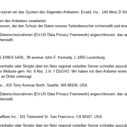
e nutzen wir das System des folgenden Anbieters: Ecwid, Inc., 144 West D St
n des Anbieters verarbeitet.
ossen, der den Schutz der Daten unserer Seitenbesucher sicherstellt und eine
US-Datenschutzrahmen (EU-US Data Privacy Framework) angeschlossen, das a
erstellt.
 AWS EMEA SARL, 38 avenue John F. Kennedy, L-1855 Luxemburg
inhalte oder Skripte über ein Netz regional verteilter Server schneller auszul
rer Website gem. Art. 6 Abs. 1 lit. f DSGVO. Wir haben mit dem Anbieter ein
an Dritte untersagt.
c., 410 Terry Avenue North, Seattle, WA 98109, USA
US-Datenschutzrahmen (EU-US Data Privacy Framework) angeschlossen, das a
erstellt.
oudflare Inc., 101 Townsend St. San Francisco, CA 94107, USA
inhalte oder Skripte über ein Netz regional verteilter Server schneller auszul