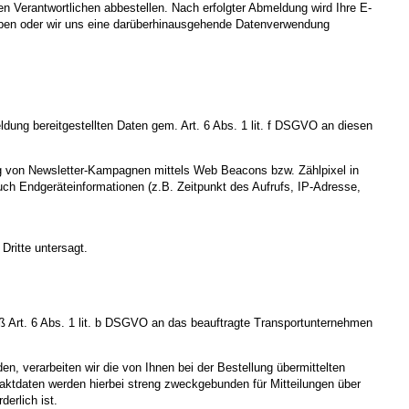
 Verantwortlichen abbestellen. Nach erfolgter Abmeldung wird Ihre E-
t haben oder wir uns eine darüberhinausgehende Datenverwendung
ldung bereitgestellten Daten gem. Art. 6 Abs. 1 lit. f DSGVO an diesen
tung von Newsletter-Kampagnen mittels Web Beacons bzw. Zählpixel in
ch Endgeräteinformationen (z.B. Zeitpunkt des Aufrufs, IP-Adresse,
Dritte untersagt.
 Art. 6 Abs. 1 lit. b DSGVO an das beauftragte Transportunternehmen
n, verarbeiten wir die von Ihnen bei der Bestellung übermittelten
aktdaten werden hierbei streng zweckgebunden für Mitteilungen über
erlich ist.