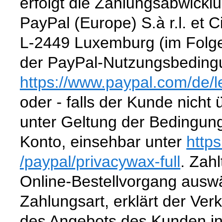
erfolgt die Zahlungsabwickl
PayPal (Europe) S.à r.l. et 
L-2449 Luxemburg (im Folge
der PayPal-Nutzungsbedingu
https://www.paypal.com
/de
/
oder - falls der Kunde nicht
unter Geltung der Bedingun
Konto, einsehbar unter
http
/paypal
/privacywax-full
. Zahl
Online-Bestellvorgang aus
Zahlungsart, erklärt der Ver
des Angebots des Kunden in