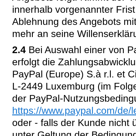
innerhalb vorgenannter Frist n
Ablehnung des Angebots mit
mehr an seine Willenserklär
2.4
Bei Auswahl einer von P
erfolgt die Zahlungsabwickl
PayPal (Europe) S.à r.l. et 
L-2449 Luxemburg (im Folge
der PayPal-Nutzungsbedingu
https://www.paypal.com
/de
/
oder - falls der Kunde nicht
unter Geltung der Bedingun