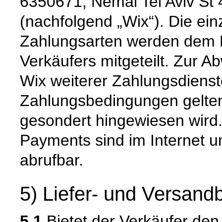
6350671, Nemal Tel Aviv St 4
(nachfolgend „Wix“). Die ei
Zahlungsarten werden dem 
Verkäufers mitgeteilt. Zur 
Wix weiterer Zahlungsdienst
Zahlungsbedingungen gelten,
gesondert hingewiesen wird.
Payments sind im Internet u
abrufbar.
5) Liefer- und Versan
5.1
Bietet der Verkäufer den