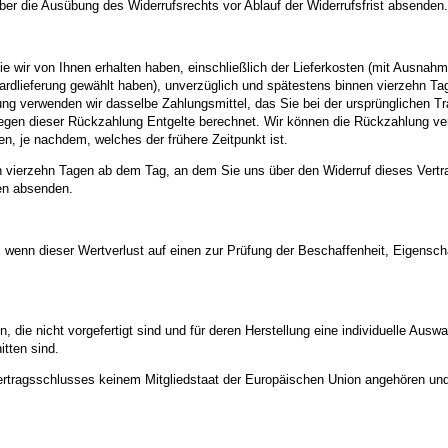
über die Ausübung des Widerrufsrechts vor Ablauf der Widerrufsfrist absenden.
ie wir von Ihnen erhalten haben, einschließlich der Lieferkosten (mit Ausnah
dardlieferung gewählt haben), unverzüglich und spätestens binnen vierzehn T
ung verwenden wir dasselbe Zahlungsmittel, das Sie bei der ursprünglichen Tr
egen dieser Rückzahlung Entgelte berechnet. Wir können die Rückzahlung ver
, je nachdem, welches der frühere Zeitpunkt ist.
n vierzehn Tagen ab dem Tag, an dem Sie uns über den Widerruf dieses Vertra
gen absenden.
 wenn dieser Wertverlust auf einen zur Prüfung der Beschaffenheit, Eigens
n, die nicht vorgefertigt sind und für deren Herstellung eine individuelle Au
tten sind.
 Vertragsschlusses keinem Mitgliedstaat der Europäischen Union angehören un