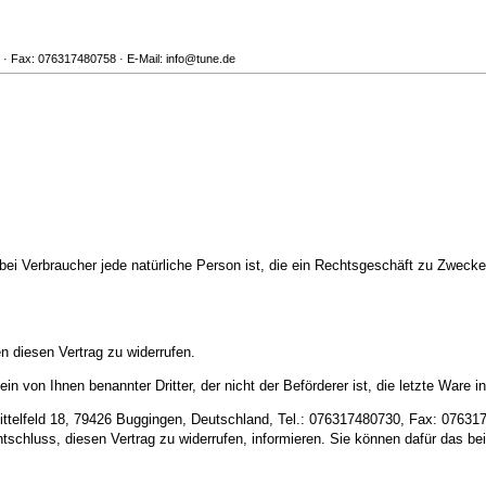
0 · Fax: 076317480758 · E-Mail: info@tune.de
ei Verbraucher jede natürliche Person ist, die ein Rechtsgeschäft zu Zwecken
 diesen Vertrag zu widerrufen.
in von Ihnen benannter Dritter, der nicht der Beförderer ist, die letzte War
elfeld 18, 79426 Buggingen, Deutschland, Tel.: 076317480730, Fax: 07631748
Entschluss, diesen Vertrag zu widerrufen, informieren. Sie können dafür das 