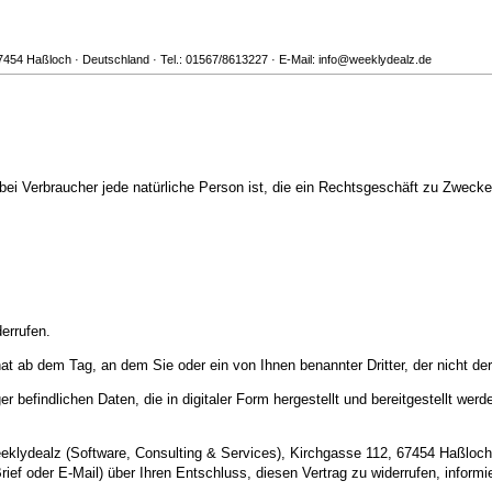
67454 Haßloch · Deutschland · Tel.: 01567/8613227 · E-Mail: info@weeklydealz.de
ei Verbraucher jede natürliche Person ist, die ein Rechtsgeschäft zu Zwecken
errufen.
nat ab dem Tag, an dem Sie oder ein von Ihnen benannter Dritter, der nicht de
r befindlichen Daten, die in digitaler Form hergestellt und bereitgestellt werd
klydealz (Software, Consulting & Services), Kirchgasse 112, 67454 Haßloch
 Brief oder E-Mail) über Ihren Entschluss, diesen Vertrag zu widerrufen, infor