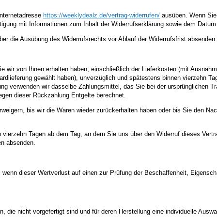
 Internetadresse
https://weeklydealz.de
/vertrag-widerrufen
/
ausüben. Wenn Sie d
tigung mit Informationen zum Inhalt der Widerrufserklärung sowie dem Datum 
über die Ausübung des Widerrufsrechts vor Ablauf der Widerrufsfrist absenden.
ie wir von Ihnen erhalten haben, einschließlich der Lieferkosten (mit Ausnah
dardlieferung gewählt haben), unverzüglich und spätestens binnen vierzehn T
ung verwenden wir dasselbe Zahlungsmittel, das Sie bei der ursprünglichen Tr
wegen dieser Rückzahlung Entgelte berechnet.
rweigern, bis wir die Waren wieder zurückerhalten haben oder bis Sie den Na
n vierzehn Tagen ab dem Tag, an dem Sie uns über den Widerruf dieses Vertra
gen absenden.
 wenn dieser Wertverlust auf einen zur Prüfung der Beschaffenheit, Eigens
n, die nicht vorgefertigt sind und für deren Herstellung eine individuelle Au