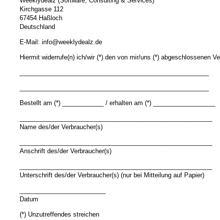
Weeklydealz (Software, Consulting & Services)
Kirchgasse 112
67454 Haßloch
Deutschland
E-Mail: info@weeklydealz.de
Hiermit widerrufe(n) ich/wir (*) den von mir/uns (*) abgeschlossenen Ve
_______________________________________________________
_______________________________________________________
Bestellt am (*) ____________ / erhalten am (*) __________________
________________________________________________________
Name des/der Verbraucher(s)
________________________________________________________
Anschrift des/der Verbraucher(s)
________________________________________________________
Unterschrift des/der Verbraucher(s) (nur bei Mitteilung auf Papier)
_________________________
Datum
(*) Unzutreffendes streichen