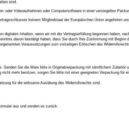
tten sind.
 Ton- oder Videoaufnahmen oder Computersoftware in einer versiegelten Packun
 Vertragsschlusses keinem Mitgliedstaat der Europäischen Union angehören un
g von digitalen Inhalten, wenn wir mit der Vertragserfüllung begonnen haben, 
 Kenntnis davon bestätigt haben, dass Sie durch Ihre Zustimmung mit Beginn der
er vorgenannten Voraussetzungen zum vorzeitigen Erlöschen des Widerrufsrecht
. Senden Sie die Ware bitte in Originalverpackung mit sämtlichem Zubehör 
nicht mehr besitzen, sorgen Sie bitte mit einer geeigneten Verpackung für 
ssetzung für die wirksame Ausübung des Widerrufsrechts sind.
 Formular aus und senden es zurück.