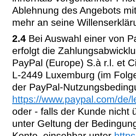
Ablehnung des Angebots mit
mehr an seine Willenserklär
2.4
Bei Auswahl einer von P
erfolgt die Zahlungsabwickl
PayPal (Europe) S.à r.l. et 
L-2449 Luxemburg (im Folge
der PayPal-Nutzungsbedingu
https://www.paypal.com
/de
/
oder - falls der Kunde nicht
unter Geltung der Bedingun
Konto, einsehbar unter
http