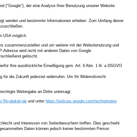
nd ("Google"), der eine Analyse Ihrer Benutzung unserer Website
legt werden und bestimmte Informationen erheben. Zum Umfang dieser
uszuschließen.
en USA möglich.
r uns zusammenzustellen und um weitere mit der Websitenutzung und
IP-Adresse wird nicht mit anderen Daten von Google
nschließend gelöscht.
für Ihre ausdrückliche Einwilligung gem. Art. 6 Abs. 1 lit. a DSGVO
 für die Zukunft jederzeit widerrufen. Um Ihr Widerrufsrecht
echtigte Weitergabe an Dritte untersagt.
cy
?hl=de
&gl=de
und unter
https://policies.google.com
/technologies
schlecht und Interessen von Seitenbesuchern treffen. Dies geschieht
Die gesammelten Daten können jedoch keiner bestimmten Person