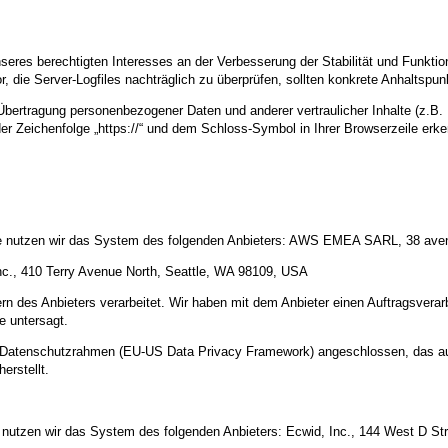
nseres berechtigten Interesses an der Verbesserung der Stabilität und Funktio
or, die Server-Logfiles nachträglich zu überprüfen, sollten konkrete Anhaltspu
ertragung personenbezogener Daten und anderer vertraulicher Inhalte (z.B. 
r Zeichenfolge „https://“ und dem Schloss-Symbol in Ihrer Browserzeile erk
alte nutzen wir das System des folgenden Anbieters: AWS EMEA SARL, 38 av
c., 410 Terry Avenue North, Seattle, WA 98109, USA
n des Anbieters verarbeitet. Wir haben mit dem Anbieter einen Auftragsverar
te untersagt.
US-Datenschutzrahmen (EU-US Data Privacy Framework) angeschlossen, das a
erstellt.
e nutzen wir das System des folgenden Anbieters: Ecwid, Inc., 144 West D St