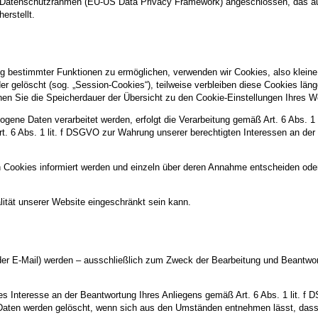
US-Datenschutzrahmen (EU-US Data Privacy Framework) angeschlossen, das a
erstellt.
g bestimmter Funktionen zu ermöglichen, verwenden wir Cookies, also kleine 
 gelöscht (sog. „Session-Cookies“), teilweise verbleiben diese Cookies län
können Sie die Speicherdauer der Übersicht zu den Cookie-Einstellungen Ihre
gene Daten verarbeitet werden, erfolgt die Verarbeitung gemäß Art. 6 Abs. 1
Art. 6 Abs. 1 lit. f DSGVO zur Wahrung unserer berechtigten Interessen an der
n Cookies informiert werden und einzeln über deren Annahme entscheiden ode
ität unserer Website eingeschränkt sein kann.
r E-Mail) werden – ausschließlich zum Zweck der Bearbeitung und Beantwort
es Interesse an der Beantwortung Ihres Anliegens gemäß Art. 6 Abs. 1 lit. f D
e Daten werden gelöscht, wenn sich aus den Umständen entnehmen lässt, dass 