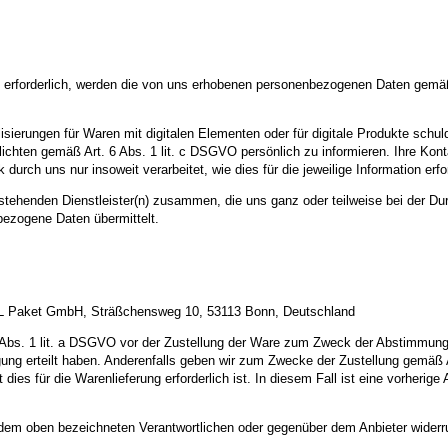
n erforderlich, werden die von uns erhobenen personenbezogenen Daten gemäß
ierungen für Waren mit digitalen Elementen oder für digitale Produkte schulde
chten gemäß Art. 6 Abs. 1 lit. c DSGVO persönlich zu informieren. Ihre Kont
ch uns nur insoweit verarbeitet, wie dies für die jeweilige Information erford
hstehenden Dienstleister(n) zusammen, die uns ganz oder teilweise bei der Du
ezogene Daten übermittelt.
 DHL Paket GmbH, Sträßchensweg 10, 53113 Bonn, Deutschland
Abs. 1 lit. a DSGVO vor der Zustellung der Ware zum Zweck der Abstimmung e
illigung erteilt haben. Anderenfalls geben wir zum Zwecke der Zustellung gem
t dies für die Warenlieferung erforderlich ist. In diesem Fall ist eine vorheri
r dem oben bezeichneten Verantwortlichen oder gegenüber dem Anbieter widerr