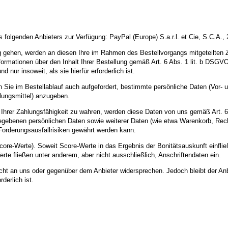
 folgenden Anbieters zur Verfügung: PayPal (Europe) S.a.r.l. et Cie, S.C.A.
ung gehen, werden an diesen Ihre im Rahmen des Bestellvorgangs mitgeteilten
mationen über den Inhalt Ihrer Bestellung gemäß Art. 6 Abs. 1 lit. b DSGVO 
ur insoweit, als sie hierfür erforderlich ist.
den Sie im Bestellablauf auch aufgefordert, bestimmte persönliche Daten (Vo
lungsmittel) anzugeben.
g Ihrer Zahlungsfähigkeit zu wahren, werden diese Daten von uns gemäß Art.
ngegebenen persönlichen Daten sowie weiterer Daten (wie etwa Warenkorb, Rec
Forderungsausfallrisiken gewährt werden kann.
core-Werte). Soweit Score-Werte in das Ergebnis der Bonitätsauskunft einfli
te fließen unter anderem, aber nicht ausschließlich, Anschriftendaten ein.
icht an uns oder gegenüber dem Anbieter widersprechen. Jedoch bleibt der Anb
derlich ist.