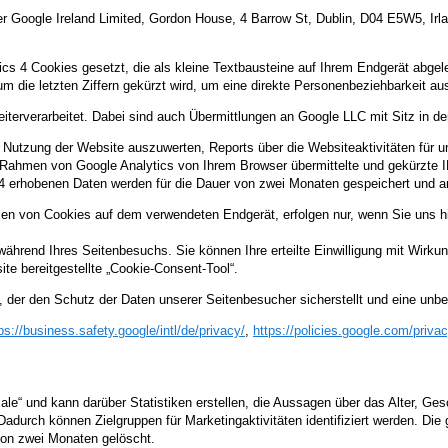
r Google Ireland Limited, Gordon House, 4 Barrow St, Dublin, D04 E5W5, Irla
s 4 Cookies gesetzt, die als kleine Textbausteine auf Ihrem Endgerät abge
um die letzten Ziffern gekürzt wird, um eine direkte Personenbeziehbarkeit a
iterverarbeitet. Dabei sind auch Übermittlungen an Google LLC mit Sitz in d
e Nutzung der Website auszuwerten, Reports über die Websiteaktivitäten fü
m Rahmen von Google Analytics von Ihrem Browser übermittelte und gekürzte 
 erhobenen Daten werden für die Dauer von zwei Monaten gespeichert und a
n von Cookies auf dem verwendeten Endgerät, erfolgen nur, wenn Sie uns hier
während Ihres Seitenbesuchs. Sie können Ihre erteilte Einwilligung mit Wirkung
te bereitgestellte „Cookie-Consent-Tool“.
 der den Schutz der Daten unserer Seitenbesucher sicherstellt und eine unber
ps://business.safety.google
/intl
/de
/privacy
/
,
https://policies.google.com
/priva
le“ und kann darüber Statistiken erstellen, die Aussagen über das Alter, Ge
 Dadurch können Zielgruppen für Marketingaktivitäten identifiziert werden. 
von zwei Monaten gelöscht.