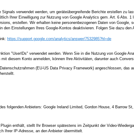
 Signals verwendet werden, um geräteübergreifende Berichte erstellen zu lass
lich Ihrer Einwilligung zur Nutzung von Google Analytics gem. Art. 6 Abs. 1 
ions, erstellen. Wir erhalten keine personenbezogenen Daten von Google, so
in den Einstellungen Ihres Google-Kontos deaktivieren. Folgen Sie dazu den
ink:
https://support.google.com
/analytics
/answer
/7532985
?hl=de
nktion "UserIDs" verwendet werden. Wenn Sie in die Nutzung von Google Analyt
 mit diesem Konto anmelden, können Ihre Aktivitäten, darunter auch Conversi
US-Datenschutzrahmen (EU-US Data Privacy Framework) angeschlossen, das a
erstellt.
es folgenden Anbieters: Google Ireland Limited, Gordon House, 4 Barrow St,
s Plugin enthält, stellt Ihr Browser spätestens im Zeitpunkt der Video-Wieder
ch Ihrer IP-Adresse, an den Anbieter übermittelt.