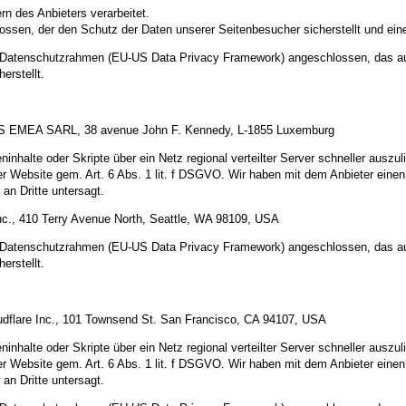
n des Anbieters verarbeitet.
ossen, der den Schutz der Daten unserer Seitenbesucher sicherstellt und eine
US-Datenschutzrahmen (EU-US Data Privacy Framework) angeschlossen, das a
erstellt.
 AWS EMEA SARL, 38 avenue John F. Kennedy, L-1855 Luxemburg
inhalte oder Skripte über ein Netz regional verteilter Server schneller auszul
rer Website gem. Art. 6 Abs. 1 lit. f DSGVO. Wir haben mit dem Anbieter ein
an Dritte untersagt.
c., 410 Terry Avenue North, Seattle, WA 98109, USA
US-Datenschutzrahmen (EU-US Data Privacy Framework) angeschlossen, das a
erstellt.
oudflare Inc., 101 Townsend St. San Francisco, CA 94107, USA
inhalte oder Skripte über ein Netz regional verteilter Server schneller auszul
rer Website gem. Art. 6 Abs. 1 lit. f DSGVO. Wir haben mit dem Anbieter ein
an Dritte untersagt.