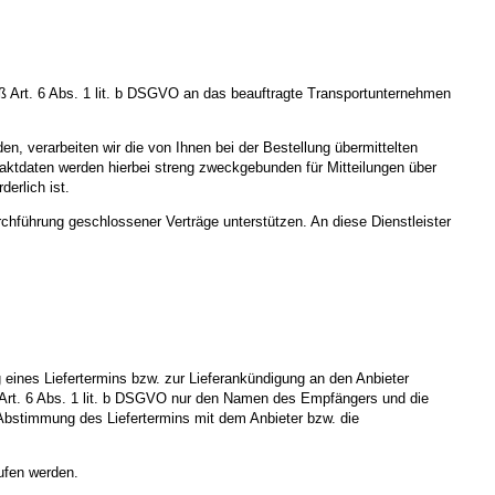
 Art. 6 Abs. 1 lit. b DSGVO an das beauftragte Transportunternehmen
n, verarbeiten wir die von Ihnen bei der Bestellung übermittelten
aktdaten werden hierbei streng zweckgebunden für Mitteilungen über
erlich ist.
rchführung geschlossener Verträge unterstützen. An diese Dienstleister
ines Liefertermins bzw. zur Lieferankündigung an den Anbieter
äß Art. 6 Abs. 1 lit. b DSGVO nur den Namen des Empfängers und die
ge Abstimmung des Liefertermins mit dem Anbieter bzw. die
ufen werden.