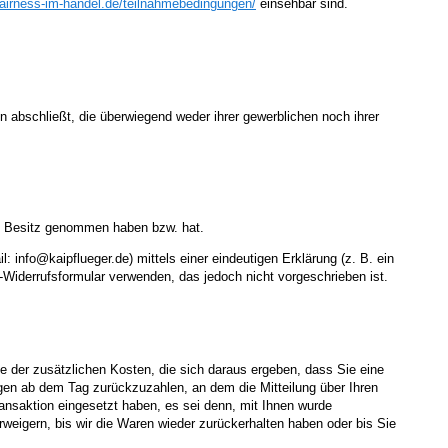
fairness-im-handel.de
/teilnahmebedingungen
/
einsehbar sind.
 abschließt, die überwiegend weder ihrer gewerblichen noch ihrer
e in Besitz genommen haben bzw. hat.
info@kaipflueger.de) mittels einer eindeutigen Erklärung (z. B. ein
r-Widerrufsformular verwenden, das jedoch nicht vorgeschrieben ist.
me der zusätzlichen Kosten, die sich daraus ergeben, dass Sie eine
agen ab dem Tag zurückzuzahlen, an dem die Mitteilung über Ihren
ansaktion eingesetzt haben, es sei denn, mit Ihnen wurde
weigern, bis wir die Waren wieder zurückerhalten haben oder bis Sie