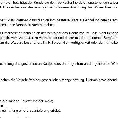
ertreten hat, trägt der Kunde die dem Verkäufer hierdurch entstehenden angem
. Für die Rücksendekosten gilt bei wirksamer Ausübung des Widerrufsrechts 
er E-Mail darüber, dass die von ihm bestellte Ware zur Abholung bereit steh
rden keine Versandkosten berechnet.
 Unternehmer, behält sich der Verkäufer das Recht vor, im Falle nicht richti
rung nicht vom Verkäufer zu vertreten ist und dieser mit der gebotenen Sorgfa
 die Ware zu beschaffen. Im Falle der Nichtverfügbarkeit oder der nur teilwe
en Bezahlung des geschuldeten Kaufpreises das Eigentum an der gelieferten War
gelten die Vorschriften der gesetzlichen Mängelhaftung. Hiervon abweichend g
e ein Jahr ab Ablieferung der Ware;
en;
gelhaftung eine Ersatzlieferung erfolgt.