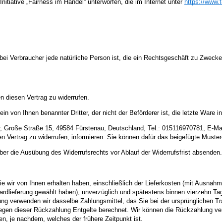
tiative „Fairness im Handel“ unterworfen, die im Internet unter
https://www.
ei Verbraucher jede natürliche Person ist, die ein Rechtsgeschäft zu Zwecken
 diesen Vertrag zu widerrufen.
in von Ihnen benannter Dritter, der nicht der Beförderer ist, die letzte War
 Große Straße 15, 49584 Fürstenau, Deutschland, Tel.: 015116970781, E-Mail: 
sen Vertrag zu widerrufen, informieren. Sie können dafür das beigefügte Muste
über die Ausübung des Widerrufsrechts vor Ablauf der Widerrufsfrist absenden.
ie wir von Ihnen erhalten haben, einschließlich der Lieferkosten (mit Ausnah
dardlieferung gewählt haben), unverzüglich und spätestens binnen vierzehn T
ung verwenden wir dasselbe Zahlungsmittel, das Sie bei der ursprünglichen Tr
egen dieser Rückzahlung Entgelte berechnet. Wir können die Rückzahlung ver
, je nachdem, welches der frühere Zeitpunkt ist.