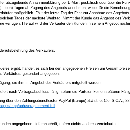
r abzugebende Annahmeerklärung per E-Mail, postalisch oder über die Funkt
(sieben) Tagen ab Zugang des Angebots annehmen, wobei für die Berechnung d
rkäufer maßgeblich. Fällt der letzte Tag der Frist zur Annahme des Angebot
nes solchen Tages der nächste Werktag. Nimmt der Kunde das Angebot des Verkäu
are verfügen. Hierauf wird der Verkäufer den Kunden in seinem Angebot noch
derrufsbelehrung des Verkäufers.
deres ergibt, handelt es sich bei den angegebenen Preisen um Gesamtpreise,
es Verkäufers gesondert angegeben.
ung, die ihm im Angebot des Verkäufers mitgeteilt werden.
ort nach Vertragsabschluss fällig, sofern die Parteien keinen späteren Fälli
ng über den Zahlungsdienstleister PayPal (Europe) S.à r.l. et Cie, S.C.A., 
bapps
/mpp
/ua
/useragreement-full
.
den angegebene Lieferanschrift, sofern nichts anderes vereinbart ist.