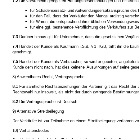
7.2
Die vorstehend geregelten Haftungsbeschränkungen und Fristverkü
für Schadensersatz- und Aufwendungsersatzansprüche des
für den Fall, dass der Verkäufer den Mangel arglistig versch
für Waren, die entsprechend ihrer üblichen Verwendungswei
für eine ggf. bestehende Verpflichtung des Verkäufers zur Be
7.3
Darüber hinaus gilt für Unternehmer, dass die gesetzlichen Verjähr
7.4
Handelt der Kunde als Kaufmann i.S.d. § 1 HGB, trifft ihn die kau
genehmigt.
7.5
Handelt der Kunde als Verbraucher, so wird er gebeten, angeliefer
Kunde dem nicht nach, hat dies keinerlei Auswirkungen auf seine gese
8) Anwendbares Recht, Vertragssprache
8.1
Für sämtliche Rechtsbeziehungen der Parteien gilt das Recht der 
Rechtswahl nur insoweit, als nicht der durch zwingende Bestimmungen
8.2
Die Vertragssprache ist Deutsch.
9) Alternative Streitbeilegung
Der Verkäufer ist zur Teilnahme an einem Streitbeilegungsverfahren vor
10) Verhaltenskodex