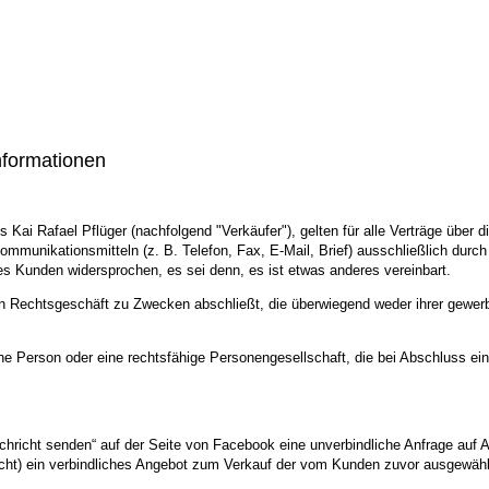
nformationen
i Rafael Pflüger (nachfolgend "Verkäufer"), gelten für alle Verträge über d
mmunikationsmitteln (z. B. Telefon, Fax, E-Mail, Brief) ausschließlich durc
s Kunden widersprochen, es sei denn, es ist etwas anderes vereinbart.
in Rechtsgeschäft zu Zwecken abschließt, die überwiegend weder ihrer gewerbl
che Person oder eine rechtsfähige Personengesellschaft, die bei Abschluss e
chricht senden“ auf der Seite von Facebook eine unverbindliche Anfrage auf 
hricht) ein verbindliches Angebot zum Verkauf der vom Kunden zuvor ausgew