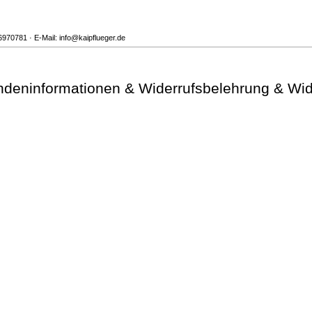
6970781 · E-Mail: info@kaipflueger.de
deninformationen & Widerrufsbelehrung & Wid