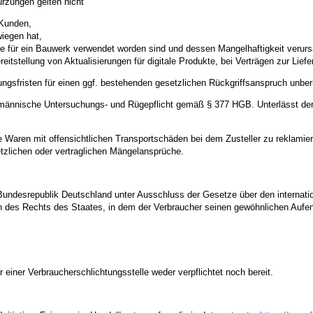
rzungen gelten nicht
 Kunden,
wiegen hat,
se für ein Bauwerk verwendet worden sind und dessen Mangelhaftigkeit verur
reitstellung von Aktualisierungen für digitale Produkte, bei Verträgen zur Lie
ungsfristen für einen ggf. bestehenden gesetzlichen Rückgriffsanspruch unberü
fmännische Untersuchungs- und Rügepflicht gemäß § 377 HGB. Unterlässt der K
te Waren mit offensichtlichen Transportschäden bei dem Zusteller zu reklami
tzlichen oder vertraglichen Mängelansprüche.
Bundesrepublik Deutschland unter Ausschluss der Gesetze über den internatio
 des Rechts des Staates, in dem der Verbraucher seinen gewöhnlichen Aufent
 einer Verbraucherschlichtungsstelle weder verpflichtet noch bereit.