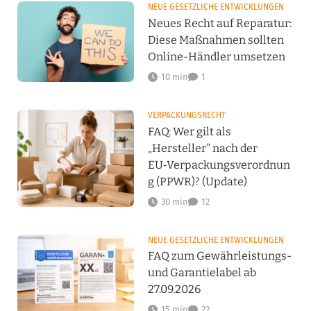
NEUE GESETZLICHE ENTWICKLUNGEN
Neues Recht auf Reparatur:
Diese Maßnahmen sollten
Online-Händler umsetzen
10 min
1
VERPACKUNGSRECHT
FAQ: Wer gilt als
„Hersteller" nach der
EU‑Verpackungsverordnun
g (PPWR)? (Update)
30 min
12
NEUE GESETZLICHE ENTWICKLUNGEN
FAQ zum Gewährleistungs-
und Garantielabel ab
27.09.2026
15 min
22