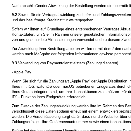
Nach abschließender Abwicklung der Bestellung werden die übermittelt
9.2
Soweit für die Vertragsabwicklung zu Liefer- und Zahlungszwecke
und das beauftragte Kreditinstitut weitergegeben.
Sofern wir Ihnen auf Grundlage eines entsprechenden Vertrages Aktualis
Kontaktdaten, um Sie im Rahmen unserer gesetzlichen Informationspfli
von uns geschuldete Aktualisierungen verwendet und zu diesem Zweck dur
Zur Abwicklung Ihrer Bestellung arbeiten wir ferner mit dem / den nac
werden nach Maßgabe der folgenden Informationen gewisse personenb
9.3
Verwendung von Paymentdienstleistern (Zahlungsdiensten)
- Apple Pay
Wenn Sie sich für die Zahlungsart „Apple Pay“ der Apple Distribution Int
Ihres mit iOS, watchOS oder macOS betriebenen Endgerätes durch die B
Ihres Geräts integriert sind, um Ihre Transaktionen zu schützen. Für d
ID“ – Funktion ihres Endgerätes erforderlich.
Zum Zwecke der Zahlungsabwicklung werden Ihre im Rahmen des Bestell
verschlüsselt diese Daten sodann erneut mit einem entwicklerspezifisc
werden. Die Verschlüsselung sorgt dafür, dass nur die Website, über d
Zahlungserfolges Ihre Geräteaccountnummer sowie einen transaktion
Sofern bei den beschriebenen Übermittlungen personenbezogene Daten 