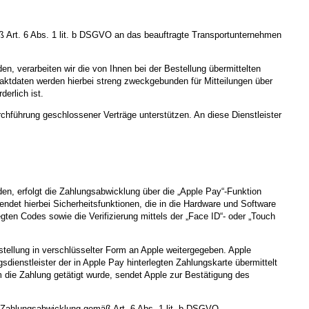
 Art. 6 Abs. 1 lit. b DSGVO an das beauftragte Transportunternehmen
n, verarbeiten wir die von Ihnen bei der Bestellung übermittelten
aktdaten werden hierbei streng zweckgebunden für Mitteilungen über
erlich ist.
rchführung geschlossener Verträge unterstützen. An diese Dienstleister
heiden, erfolgt die Zahlungsabwicklung über die „Apple Pay“-Funktion
det hierbei Sicherheitsfunktionen, die in die Hardware und Software
gten Codes sowie die Verifizierung mittels der „Face ID“- oder „Touch
ellung in verschlüsselter Form an Apple weitergegeben. Apple
dienstleister der in Apple Pay hinterlegten Zahlungskarte übermittelt
m die Zahlung getätigt wurde, sendet Apple zur Bestätigung des
 Zahlungsabwicklung gemäß Art. 6 Abs. 1 lit. b DSGVO.