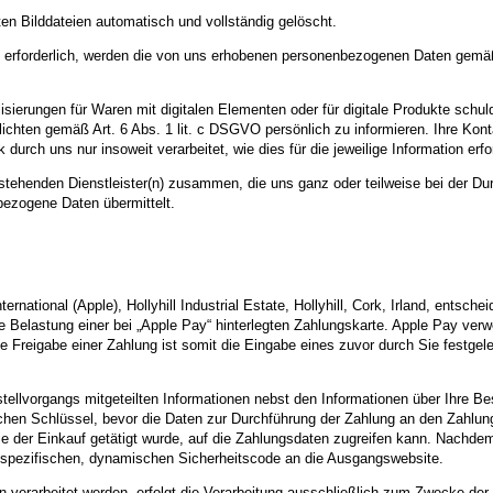
en Bilddateien automatisch und vollständig gelöscht.
n erforderlich, werden die von uns erhobenen personenbezogenen Daten gemäß
ierungen für Waren mit digitalen Elementen oder für digitale Produkte schulde
chten gemäß Art. 6 Abs. 1 lit. c DSGVO persönlich zu informieren. Ihre Kont
ch uns nur insoweit verarbeitet, wie dies für die jeweilige Information erford
hstehenden Dienstleister(n) zusammen, die uns ganz oder teilweise bei der Du
ezogene Daten übermittelt.
ernational (Apple), Hollyhill Industrial Estate, Hollyhill, Cork, Irland, entsc
elastung einer bei „Apple Pay“ hinterlegten Zahlungskarte. Apple Pay verwen
ie Freigabe einer Zahlung ist somit die Eingabe eines zuvor durch Sie festgele
vorgangs mitgeteilten Informationen nebst den Informationen über Ihre Best
hen Schlüssel, bevor die Daten zur Durchführung der Zahlung an den Zahlungs
ie der Einkauf getätigt wurde, auf die Zahlungsdaten zugreifen kann. Nachde
sspezifischen, dynamischen Sicherheitscode an die Ausgangswebsite.
verarbeitet werden, erfolgt die Verarbeitung ausschließlich zum Zwecke der