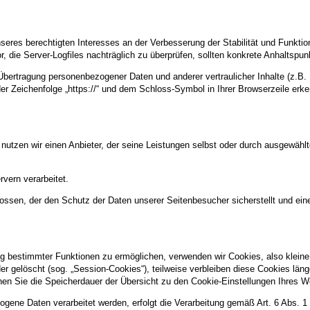
nseres berechtigten Interesses an der Verbesserung der Stabilität und Funktio
or, die Server-Logfiles nachträglich zu überprüfen, sollten konkrete Anhaltspu
ertragung personenbezogener Daten und anderer vertraulicher Inhalte (z.B. 
r Zeichenfolge „https://“ und dem Schloss-Symbol in Ihrer Browserzeile erk
 nutzen wir einen Anbieter, der seine Leistungen selbst oder durch ausgewähl
vern verarbeitet.
ossen, der den Schutz der Daten unserer Seitenbesucher sicherstellt und eine
g bestimmter Funktionen zu ermöglichen, verwenden wir Cookies, also kleine 
 gelöscht (sog. „Session-Cookies“), teilweise verbleiben diese Cookies län
können Sie die Speicherdauer der Übersicht zu den Cookie-Einstellungen Ihre
gene Daten verarbeitet werden, erfolgt die Verarbeitung gemäß Art. 6 Abs. 1