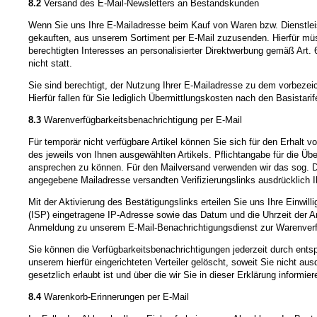
8.2
Versand des E-Mail-Newsletters an Bestandskunden
Wenn Sie uns Ihre E-Mailadresse beim Kauf von Waren bzw. Dienstleist
gekauften, aus unserem Sortiment per E-Mail zuzusenden. Hierfür müss
berechtigten Interesses an personalisierter Direktwerbung gemäß Art.
nicht statt.
Sie sind berechtigt, der Nutzung Ihrer E-Mailadresse zu dem vorbezei
Hierfür fallen für Sie lediglich Übermittlungskosten nach den Basista
8.3
Warenverfügbarkeitsbenachrichtigung per E-Mail
Für temporär nicht verfügbare Artikel können Sie sich für den Erhalt 
des jeweils von Ihnen ausgewählten Artikels. Pflichtangabe für die Übe
ansprechen zu können. Für den Mailversand verwenden wir das sog. Dou
angegebene Mailadresse versandten Verifizierungslinks ausdrücklich Ih
Mit der Aktivierung des Bestätigungslinks erteilen Sie uns Ihre Einwi
(ISP) eingetragene IP-Adresse sowie das Datum und die Uhrzeit der A
Anmeldung zu unserem E-Mail-Benachrichtigungsdienst zur Warenver
Sie können die Verfügbarkeitsbenachrichtigungen jederzeit durch ents
unserem hierfür eingerichteten Verteiler gelöscht, soweit Sie nicht au
gesetzlich erlaubt ist und über die wir Sie in dieser Erklärung informier
8.4
Warenkorb-Erinnerungen per E-Mail