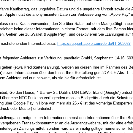
efähre Kaufbetrag, das ungefähre Datum und die ungefähre Uhrzeit sowie die 
en. Apple nutzt die anonymisierten Daten zur Verbesserung von „Apple Pay“ 
ss eines Kaufs verwenden, den Sie über Safari auf dem Mac getätigt haben
peichert keine dieser Informationen in einem Format, mit dem Ihre Person ide
en. Gehen Sie zu „Wallet & Apple Pay", und deaktivieren Sie „Zahlungen auf 
r nachstehenden Internetadresse:
https://support.apple.com
/de-de
/HT203027
s folgenden Anbieters zur Verfügung: paydirekt GmbH, Stephanstr. 14-16, 60
ung gehen (etwa Kreditkartenzahlung), werden an diesen Ihre im Rahmen des Be
owie Informationen über den Inhalt Ihrer Bestellung gemäß Art. 6 Abs. 1 lit
nbieter und nur insoweit, als sie hierfür erforderlich ist.
mited, Gordon House, 4 Barrow St, Dublin, D04 E5W5, Irland („Google“) entsch
und über eine NFC-Funktion verfügenden mobilen Endgeräts durch die Belastung
ung über Google Pay in Höhe von mehr als 25,- € ist das vorherige Entsperren 
uck oder Muster) erforderlich.
vorgangs mitgeteilten Informationen nebst den Informationen über Ihre Best
 vergebenen Transaktionsnummer an die Ausgangswebsite, mit der eine erfolgt
interlegten Zahlungsmittel, sondern wird als einmalig gültiger numerischer To