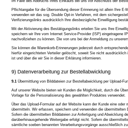
Im Falle des Abbruchs Ihres Einkaufs bei uns vor Abschluss der Bestel
Pflichtangabe für die Übersendung dieser Erinnerung ist allein Ihre E-
verwenden wir das sog. Double Opt-in Verfahren, mit dem sichergestel
Verifizierungslinks ausdrücklich Ihre diesbezügliche Einwilligung bestä
Mit der Aktivierung des Bestätigungslinks erteilen Sie uns Ihre Einwi
speichern wir Ihre vom Internet Service-Provider (ISP) eingetragene
nachvollziehen zu können. Die von uns bei der Anmeldung zu unsere
Sie können die Warenkorb-Erinnerungen jederzeit durch entsprechende
hierfür eingerichteten Verteiler gelöscht, soweit Sie nicht ausdrückli
ist und über die wir Sie in dieser Erklärung informieren.
9) Datenverarbeitung zur Bestellabwicklung
9.1
Übermittlung von Bilddateien zur Bestellabwicklung per Upload-Fun
Auf unserer Website bieten wir Kunden die Möglichkeit, durch die Über
Vorlage für die Personalisierung des gewählten Produktes verwendet.
Über das Upload-Formular auf der Website kann der Kunde eine oder m
übermitteln. Wir erfassen, speichern und verwenden die übermittelten 
Sofern die übermittelten Bilddateien zur Anfertigung und Abwicklung de
darüberhinausgehende Weitergabe erfolgt nicht. Sofern die übermittelt
sämtliche soeben benannten Verarbeitungsvorgänge ausschließlich zu