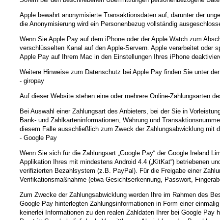
Apple bewahrt anonymisierte Transaktionsdaten auf, darunter der ung
die Anonymisierung wird ein Personenbezug vollständig ausgeschloss
Wenn Sie Apple Pay auf dem iPhone oder der Apple Watch zum Abschlu
verschlüsselten Kanal auf den Apple-Servern. Apple verarbeitet oder s
Apple Pay auf Ihrem Mac in den Einstellungen Ihres iPhone deaktivier
Weitere Hinweise zum Datenschutz bei Apple Pay finden Sie unter de
- giropay
Auf dieser Website stehen eine oder mehrere Online-Zahlungsarten de
Bei Auswahl einer Zahlungsart des Anbieters, bei der Sie in Vorleist
Bank- und Zahlkarteninformationen, Währung und Transaktionsnummer) s
diesem Falle ausschließlich zum Zweck der Zahlungsabwicklung mit dem A
- Google Pay
Wenn Sie sich für die Zahlungsart „Google Pay“ der Google Ireland Li
Applikation Ihres mit mindestens Android 4.4 („KitKat“) betriebenen 
verifizierten Bezahlsystem (z.B. PayPal). Für die Freigabe einer Zahl
Verifikationsmaßnahme (etwa Gesichtserkennung, Passwort, Fingerabdr
Zum Zwecke der Zahlungsabwicklung werden Ihre im Rahmen des Bestell
Google Pay hinterlegten Zahlungsinformationen in Form einer einmalig
keinerlei Informationen zu den realen Zahldaten Ihrer bei Google Pay h