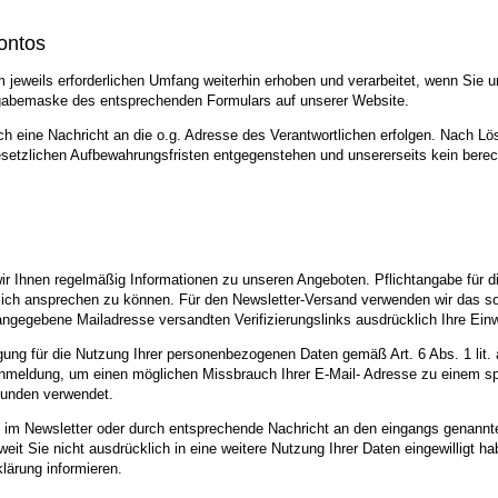
ontos
eweils erforderlichen Umfang weiterhin erhoben und verarbeitet, wenn Sie u
ingabemaske des entsprechenden Formulars auf unserer Website.
h eine Nachricht an die o.g. Adresse des Verantwortlichen erfolgen. Nach Lö
esetzlichen Aufbewahrungsfristen entgegenstehen und unsererseits kein berech
 Ihnen regelmäßig Informationen zu unseren Angeboten. Pflichtangabe für die
nlich ansprechen zu können. Für den Newsletter-Versand verwenden wir das sog
angegebene Mailadresse versandten Verifizierungslinks ausdrücklich Ihre Einw
lligung für die Nutzung Ihrer personenbezogenen Daten gemäß Art. 6 Abs. 1 lit
nmeldung, um einen möglichen Missbrauch Ihrer E-Mail- Adresse zu einem spä
unden verwendet.
 im Newsletter oder durch entsprechende Nachricht an den eingangs genannten
weit Sie nicht ausdrücklich in eine weitere Nutzung Ihrer Daten eingewillig
klärung informieren.