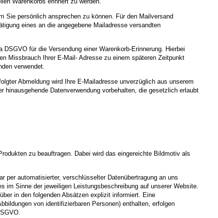
ellen Warenkorbs erinnert zu werden.
t, um Sie persönlich ansprechen zu können. Für den Mailversand
etätigung eines an die angegebene Mailadresse versandten
t. a DSGVO für die Versendung einer Warenkorb-Erinnerung. Hierbei
en Missbrauch Ihrer E-Mail- Adresse zu einem späteren Zeitpunkt
nden verwendet.
folgter Abmeldung wird Ihre E-Mailadresse unverzüglich aus unserem
rüber hinausgehende Datenverwendung vorbehalten, die gesetzlich erlaubt
Produkten zu beauftragen. Dabei wird das eingereichte Bildmotiv als
 per automatisierter, verschlüsselter Datenübertragung an uns
tes im Sinne der jeweiligen Leistungsbeschreibung auf unserer Website.
über in den folgenden Absätzen explizit informiert. Eine
bildungen von identifizierbaren Personen) enthalten, erfolgen
 DSGVO.