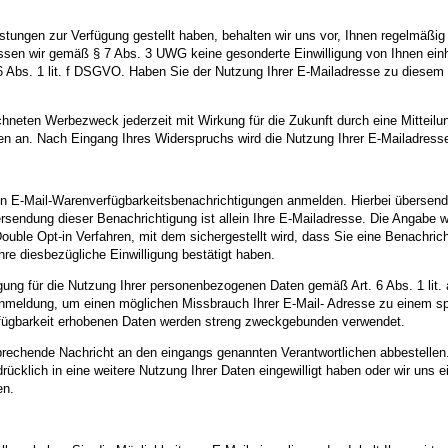
ungen zur Verfügung gestellt haben, behalten wir uns vor, Ihnen regelmäßig
en wir gemäß § 7 Abs. 3 UWG keine gesonderte Einwilligung von Ihnen einhol
 6 Abs. 1 lit. f DSGVO. Haben Sie der Nutzung Ihrer E-Mailadresse zu diesem 
chneten Werbezweck jederzeit mit Wirkung für die Zukunft durch eine Mitteil
rifen an. Nach Eingang Ihres Widerspruchs wird die Nutzung Ihrer E-Mailadres
von E-Mail-Warenverfügbarkeitsbenachrichtigungen anmelden. Hierbei übersende
rsendung dieser Benachrichtigung ist allein Ihre E-Mailadresse. Die Angabe wei
ble Opt-in Verfahren, mit dem sichergestellt wird, dass Sie eine Benachrich
re diesbezügliche Einwilligung bestätigt haben.
lligung für die Nutzung Ihrer personenbezogenen Daten gemäß Art. 6 Abs. 1 lit
nmeldung, um einen möglichen Missbrauch Ihrer E-Mail- Adresse zu einem spä
fügbarkeit erhobenen Daten werden streng zweckgebunden verwendet.
prechende Nachricht an den eingangs genannten Verantwortlichen abbestellen
sdrücklich in eine weitere Nutzung Ihrer Daten eingewilligt haben oder wir u
en.