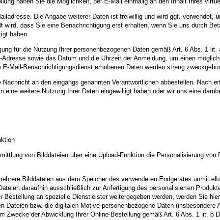
lung haben Sie die Möglichkeit, per E-Mail einmalig an den Inhalt Ihres virtu
Mailadresse. Die Angabe weiterer Daten ist freiwillig und wird ggf. verwende
lt wird, dass Sie eine Benachrichtigung erst erhalten, wenn Sie uns durch B
tigt haben.
lligung für die Nutzung Ihrer personenbezogenen Daten gemäß Art. 6 Abs. 1 li
 IP-Adresse sowie das Datum und die Uhrzeit der Anmeldung, um einen möglich
m E-Mail-Benachrichtigungsdienst erhobenen Daten werden streng zweckgebu
 Nachricht an den eingangs genannten Verantwortlichen abbestellen. Nach er
ch in eine weitere Nutzung Ihrer Daten eingewilligt haben oder wir uns eine da
ktion
mittlung von Bilddateien über eine Upload-Funktion die Personalisierung von 
ehrere Bilddateien aus dem Speicher des verwendeten Endgerätes unmittelbar
Dateien daraufhin ausschließlich zur Anfertigung des personalisierten Produk
r Bestellung an spezielle Dienstleister weitergegeben werden, werden Sie hier
en Dateien bzw. die digitalen Motive personenbezogene Daten (insbesondere Ab
m Zwecke der Abwicklung Ihrer Online-Bestellung gemäß Art. 6 Abs. 1 lit. b