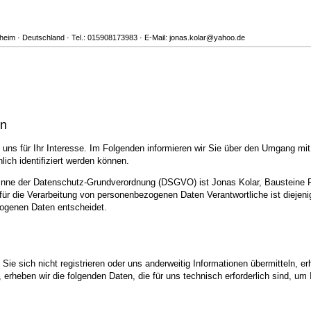
sheim · Deutschland · Tel.: 015908173983 · E-Mail: jonas.kolar@yahoo.de
en
uns für Ihr Interesse. Im Folgenden informieren wir Sie über den Umgang mi
ich identifiziert werden können.
 Sinne der Datenschutz-Grundverordnung (DSGVO) ist Jonas Kolar, Bausteine 
r die Verarbeitung von personenbezogenen Daten Verantwortliche ist diejenige
zogenen Daten entscheidet.
ie sich nicht registrieren oder uns anderweitig Informationen übermitteln, er
, erheben wir die folgenden Daten, die für uns technisch erforderlich sind, u