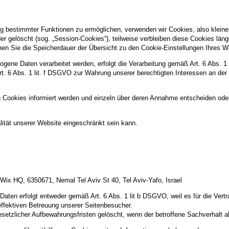
g bestimmter Funktionen zu ermöglichen, verwenden wir Cookies, also kleine 
 gelöscht (sog. „Session-Cookies“), teilweise verbleiben diese Cookies län
können Sie die Speicherdauer der Übersicht zu den Cookie-Einstellungen Ihre
gene Daten verarbeitet werden, erfolgt die Verarbeitung gemäß Art. 6 Abs. 1
Art. 6 Abs. 1 lit. f DSGVO zur Wahrung unserer berechtigten Interessen an der
n Cookies informiert werden und einzeln über deren Annahme entscheiden ode
ität unserer Website eingeschränkt sein kann.
Wix HQ, 6350671, Nemal Tel Aviv St 40, Tel Aviv-Yafo, Israel
ten erfolgt entweder gemäß Art. 6 Abs. 1 lit b DSGVO, weil es für die Vertr
effektiven Betreuung unserer Seitenbesucher.
setzlicher Aufbewahrungsfristen gelöscht, wenn der betroffene Sachverhalt ab