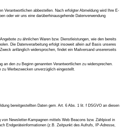
 Verantwortlichen abbestellen. Nach erfolgter Abmeldung wird Ihre E-
t haben oder wir uns eine darüberhinausgehende Datenverwendung
 Angebote zu ähnlichen Waren bzw. Dienstleistungen, wie den bereits
en. Die Datenverarbeitung erfolgt insoweit allein auf Basis unseres
Zweck anfänglich widersprochen, findet ein Mailversand unsererseits
ung an den zu Beginn genannten Verantwortlichen zu widersprechen.
se zu Werbezwecken unverzüglich eingestellt.
ldung bereitgestellten Daten gem. Art. 6 Abs. 1 lit. f DSGVO an diesen
tung von Newsletter-Kampagnen mittels Web Beacons bzw. Zählpixel in
ch Endgeräteinformationen (z.B. Zeitpunkt des Aufrufs, IP-Adresse,