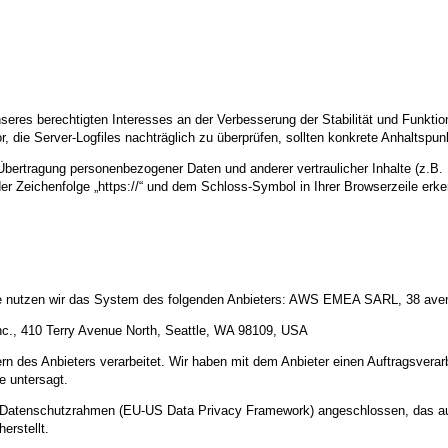
nseres berechtigten Interesses an der Verbesserung der Stabilität und Funktio
or, die Server-Logfiles nachträglich zu überprüfen, sollten konkrete Anhaltspu
ertragung personenbezogener Daten und anderer vertraulicher Inhalte (z.B. 
r Zeichenfolge „https://“ und dem Schloss-Symbol in Ihrer Browserzeile erk
alte nutzen wir das System des folgenden Anbieters: AWS EMEA SARL, 38 av
c., 410 Terry Avenue North, Seattle, WA 98109, USA
n des Anbieters verarbeitet. Wir haben mit dem Anbieter einen Auftragsverar
te untersagt.
US-Datenschutzrahmen (EU-US Data Privacy Framework) angeschlossen, das a
erstellt.