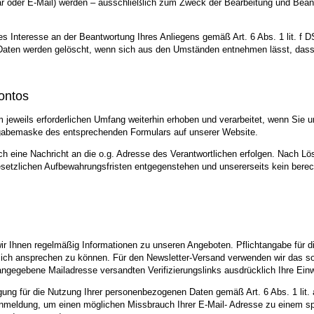
 oder E-Mail) werden – ausschließlich zum Zweck der Bearbeitung und Beantw
es Interesse an der Beantwortung Ihres Anliegens gemäß Art. 6 Abs. 1 lit. f D
e Daten werden gelöscht, wenn sich aus den Umständen entnehmen lässt, dass 
ontos
eweils erforderlichen Umfang weiterhin erhoben und verarbeitet, wenn Sie u
ingabemaske des entsprechenden Formulars auf unserer Website.
h eine Nachricht an die o.g. Adresse des Verantwortlichen erfolgen. Nach Lö
esetzlichen Aufbewahrungsfristen entgegenstehen und unsererseits kein berech
 Ihnen regelmäßig Informationen zu unseren Angeboten. Pflichtangabe für die
nlich ansprechen zu können. Für den Newsletter-Versand verwenden wir das sog
angegebene Mailadresse versandten Verifizierungslinks ausdrücklich Ihre Einw
lligung für die Nutzung Ihrer personenbezogenen Daten gemäß Art. 6 Abs. 1 lit
nmeldung, um einen möglichen Missbrauch Ihrer E-Mail- Adresse zu einem spä