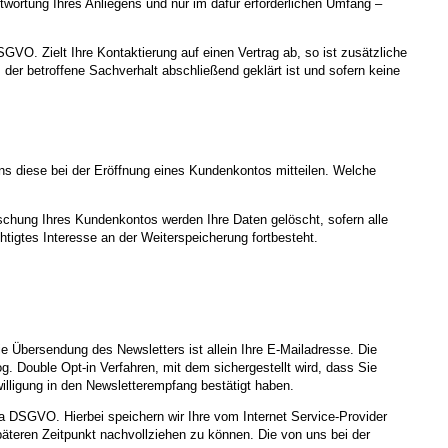
ortung Ihres Anliegens und nur im dafür erforderlichen Umfang –
SGVO. Zielt Ihre Kontaktierung auf einen Vertrag ab, so ist zusätzliche
der betroffene Sachverhalt abschließend geklärt ist und sofern keine
ns diese bei der Eröffnung eines Kundenkontos mitteilen. Welche
schung Ihres Kundenkontos werden Ihre Daten gelöscht, sofern alle
tigtes Interesse an der Weiterspeicherung fortbesteht.
 Übersendung des Newsletters ist allein Ihre E-Mailadresse. Die
. Double Opt-in Verfahren, mit dem sichergestellt wird, dass Sie
illigung in den Newsletterempfang bestätigt haben.
. a DSGVO. Hierbei speichern wir Ihre vom Internet Service-Provider
teren Zeitpunkt nachvollziehen zu können. Die von uns bei der