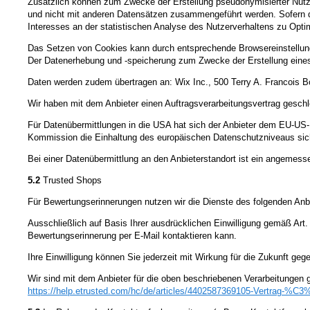
Zusätzlich können zum Zwecke der Erstellung pseudonymisierter Nutzung
und nicht mit anderen Datensätzen zusammengeführt werden. Sofern di
Interesses an der statistischen Analyse des Nutzerverhaltens zu Opt
Das Setzen von Cookies kann durch entsprechende Browsereinstellungen
Der Datenerhebung und -speicherung zum Zwecke der Erstellung eines 
Daten werden zudem übertragen an: Wix Inc., 500 Terry A. Francois B
Wir haben mit dem Anbieter einen Auftragsverarbeitungsvertrag geschl
Für Datenübermittlungen in die USA hat sich der Anbieter dem EU-
Kommission die Einhaltung des europäischen Datenschutzniveaus sich
Bei einer Datenübermittlung an den Anbieterstandort ist ein angeme
5.2
Trusted Shops
Für Bewertungserinnerungen nutzen wir die Dienste des folgenden Anb
Ausschließlich auf Basis Ihrer ausdrücklichen Einwilligung gemäß Art.
Bewertungserinnerung per E-Mail kontaktieren kann.
Ihre Einwilligung können Sie jederzeit mit Wirkung für die Zukunft ge
Wir sind mit dem Anbieter für die oben beschriebenen Verarbeitungen
https://help.etrusted.com
/hc
/de
/articles
/4402587369105-Vertrag-%C3%