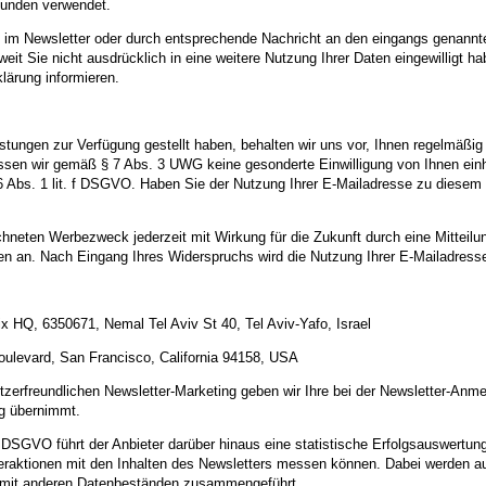
unden verwendet.
 im Newsletter oder durch entsprechende Nachricht an den eingangs genannten
weit Sie nicht ausdrücklich in eine weitere Nutzung Ihrer Daten eingewillig
klärung informieren.
ungen zur Verfügung gestellt haben, behalten wir uns vor, Ihnen regelmäßig
en wir gemäß § 7 Abs. 3 UWG keine gesonderte Einwilligung von Ihnen einhol
 6 Abs. 1 lit. f DSGVO. Haben Sie der Nutzung Ihrer E-Mailadresse zu diesem 
chneten Werbezweck jederzeit mit Wirkung für die Zukunft durch eine Mitteil
rifen an. Nach Eingang Ihres Widerspruchs wird die Nutzung Ihrer E-Mailadres
ix HQ, 6350671, Nemal Tel Aviv St 40, Tel Aviv-Yafo, Israel
oulevard, San Francisco, California 94158, USA
zerfreundlichen Newsletter-Marketing geben wir Ihre bei der Newsletter-Anme
ag übernimmt.
t. a DSGVO führt der Anbieter darüber hinaus eine statistische Erfolgsauswer
teraktionen mit den Inhalten des Newsletters messen können. Dabei werden au
t mit anderen Datenbeständen zusammengeführt.