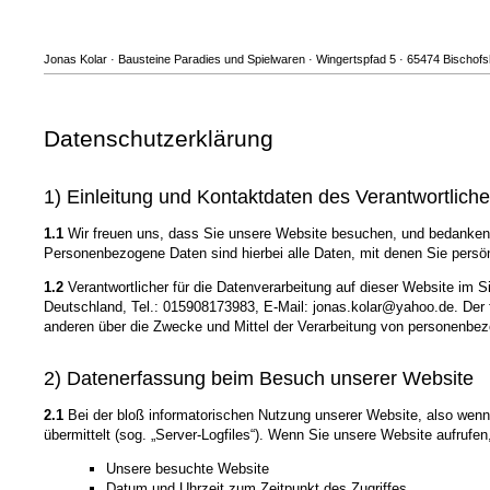
Jonas Kolar · Bausteine Paradies und Spielwaren · Wingertspfad 5 · 65474 Bischof
Datenschutzerklärung
1) Einleitung und Kontaktdaten des Verantwortlich
1.1
Wir freuen uns, dass Sie unsere Website besuchen, und bedanken 
Personenbezogene Daten sind hierbei alle Daten, mit denen Sie persönl
1.2
Verantwortlicher für die Datenverarbeitung auf dieser Website im
Deutschland, Tel.: 015908173983, E-Mail: jonas.kolar@yahoo.de. Der fü
anderen über die Zwecke und Mittel der Verarbeitung von personenbe
2) Datenerfassung beim Besuch unserer Website
2.1
Bei der bloß informatorischen Nutzung unserer Website, also wenn S
übermittelt (sog. „Server-Logfiles“). Wenn Sie unsere Website aufrufen
Unsere besuchte Website
Datum und Uhrzeit zum Zeitpunkt des Zugriffes