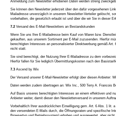
Anmeldung zum Newsletter erhobenen Daten werden streng zweckgeb
Sie können den Newsletter jederzeit über den dafür vorgesehenen Link
Mailadresse unverzüglich in unserem Newsletter-Verteiler gelöscht, so
vorbehalten, die gesetzlich erlaubt ist und über die wir Sie in dieser Er
7.2
Versand des E-Mail-Newsletters an Bestandskunden
Wenn Sie uns Ihre E-Mailadresse beim Kauf von Waren bzw. Dienstleist
gekauften, aus unserem Sortiment per E-Mail zuzusenden. Hierfür müss
berechtigten Interesses an personalisierter Direktwerbung gemäß Art.
nicht statt.
Sie sind berechtigt, der Nutzung Ihrer E-Mailadresse zu dem vorbezei
Hierfür fallen für Sie lediglich Übermittlungskosten nach den Basista
7.3
Ascend by Wix
Der Versand unserer E-Mail-Newsletter erfolgt über diesen Anbieter: W
Daten werden zudem übertragen an: Wix Inc., 500 Terry A. Francois B
Auf Basis unseres berechtigten Interesses an einem effektiven und nut
Anbieter weiter, damit dieser den Newsletterversand in unserem Auftr
Vorbehaltlich Ihrer ausdrücklichen Einwilligung gem. Art. 6 Abs. 1 li
den versendeten E-Mails durch, die Öffnungsraten und spezifische In
Browsertyp und Betriebssystem) erhoben und ausgewertet, aber nich