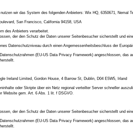
e nutzen wir das System des folgenden Anbieters: Wix HQ, 6350671, Nemal Tel 
oulevard, San Francisco, California 94158, USA
n des Anbieters verarbeitet.
ossen, der den Schutz der Daten unserer Seitenbesucher sicherstellt und eine
ssenes Datenschutzniveau durch einen Angemessenheitsbeschluss der Europä
US-Datenschutzrahmen (EU-US Data Privacy Framework) angeschlossen, das a
erstellt.
gle Ireland Limited, Gordon House, 4 Barrow St, Dublin, D04 E5W5, Irland
inhalte oder Skripte über ein Netz regional verteilter Server schneller auszul
er Website gem. Art. 6 Abs. 1 lit. f DSGVO.
ossen, der den Schutz der Daten unserer Seitenbesucher sicherstellt und eine
US-Datenschutzrahmen (EU-US Data Privacy Framework) angeschlossen, das a
erstellt.