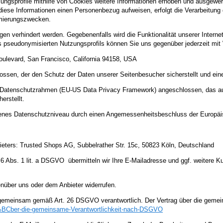
sprofile mithilfe von Cookies weitere Informationen erhoben und ausgewertet 
ese Informationen einen Personenbezug aufweisen, erfolgt die Verarbeitung 
imierungszwecken.
 verhindert werden. Gegebenenfalls wird die Funktionalität unserer Internet
pseudonymisierten Nutzungsprofils können Sie uns gegenüber jederzeit mit 
oulevard, San Francisco, California 94158, USA
ossen, der den Schutz der Daten unserer Seitenbesucher sicherstellt und eine
US-Datenschutzrahmen (EU-US Data Privacy Framework) angeschlossen, das a
erstellt.
ssenes Datenschutzniveau durch einen Angemessenheitsbeschluss der Europä
ieters: Trusted Shops AG, Subbelrather Str. 15c, 50823 Köln, Deutschland
 6 Abs. 1 lit. a DSGVO übermitteln wir Ihre E-Mailadresse und ggf. weitere K
genüber uns oder dem Anbieter widerrufen.
 gemeinsam gemäß Art. 26 DSGVO verantwortlich. Der Vertrag über die gemei
BCber-die-gemeinsame-Verantwortlichkeit-nach-DSGVO