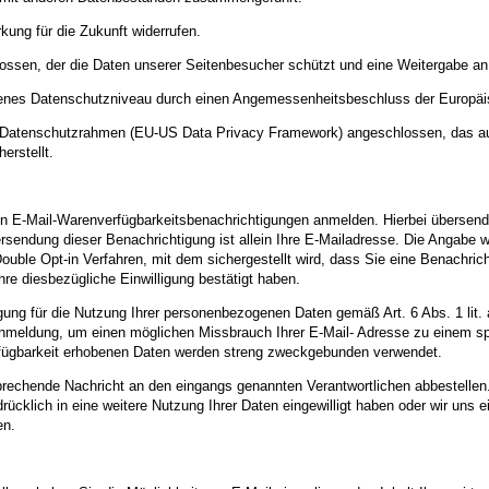
kung für die Zukunft widerrufen.
ossen, der die Daten unserer Seitenbesucher schützt und eine Weitergabe an 
ssenes Datenschutzniveau durch einen Angemessenheitsbeschluss der Europä
US-Datenschutzrahmen (EU-US Data Privacy Framework) angeschlossen, das a
erstellt.
von E-Mail-Warenverfügbarkeitsbenachrichtigungen anmelden. Hierbei übersende
rsendung dieser Benachrichtigung ist allein Ihre E-Mailadresse. Die Angabe wei
ble Opt-in Verfahren, mit dem sichergestellt wird, dass Sie eine Benachrich
re diesbezügliche Einwilligung bestätigt haben.
lligung für die Nutzung Ihrer personenbezogenen Daten gemäß Art. 6 Abs. 1 lit
nmeldung, um einen möglichen Missbrauch Ihrer E-Mail- Adresse zu einem spä
fügbarkeit erhobenen Daten werden streng zweckgebunden verwendet.
prechende Nachricht an den eingangs genannten Verantwortlichen abbestellen
sdrücklich in eine weitere Nutzung Ihrer Daten eingewilligt haben oder wir u
en.