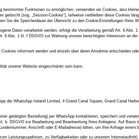
g bestimmter Funktionen zu ermöglichen, verwenden wir Cookies, also kleine 
 gelöscht (sog. „Session-Cookies“), teilweise verbleiben diese Cookies län
können Sie die Speicherdauer der Übersicht zu den Cookie-Einstellungen Ihre
gene Daten verarbeitet werden, erfolgt die Verarbeitung gemäß Art. 6 Abs. 1
Art. 6 Abs. 1 lit. f DSGVO zur Wahrung unserer berechtigten Interessen an der
n Cookies informiert werden und einzeln über deren Annahme entscheiden ode
ität unserer Website eingeschränkt sein kann.
p der WhatsApp Ireland Limited, 4 Grand Canal Square, Grand Canal Harbour, 
 einer getätigten Bestellung) per WhatsApp kontaktieren, speichern und ver
1 lit. b. DSGVO zur Bearbeitung und Beantwortung Ihres Anliegens. Auf Basi
 Kundennummer, Anschrift oder E-Mailadresse) bitten, um Ihre Anfrage eine
um Leistungsspektrum, zu Verfügbarkeiten oder zu unserem Internetauftritt)