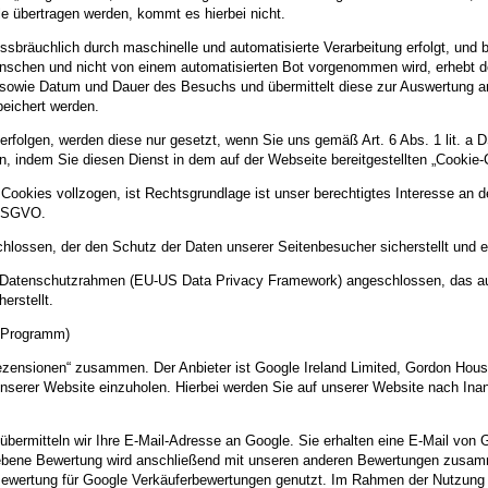
le übertragen werden, kommt es hierbei nicht.
issbräuchlich durch maschinelle und automatisierte Verarbeitung erfolgt, und
nschen und nicht von einem automatisierten Bot vorgenommen wird, erhebt d
owie Datum und Dauer des Besuchs und übermittelt diese zur Auswertung an
eichert werden.
rfolgen, werden diese nur gesetzt, wenn Sie uns gemäß Art. 6 Abs. 1 lit. a 
ufen, indem Sie diesen Dienst in dem auf der Webseite bereitgestellten „Cookie-
okies vollzogen, ist Rechtsgrundlage ist unser berechtigtes Interesse an der
 DSGVO.
hlossen, der den Schutz der Daten unserer Seitenbesucher sicherstellt und ei
US-Datenschutzrahmen (EU-US Data Privacy Framework) angeschlossen, das a
erstellt.
r-Programm)
nsionen“ zusammen. Der Anbieter ist Google Ireland Limited, Gordon House,
serer Website einzuholen. Hierbei werden Sie auf unserer Website nach Inan
 übermitteln wir Ihre E-Mail-Adresse an Google. Sie erhalten eine E-Mail von
gebene Bewertung wird anschließend mit unseren anderen Bewertungen zusa
ewertung für Google Verkäuferbewertungen genutzt. Im Rahmen der Nutzung