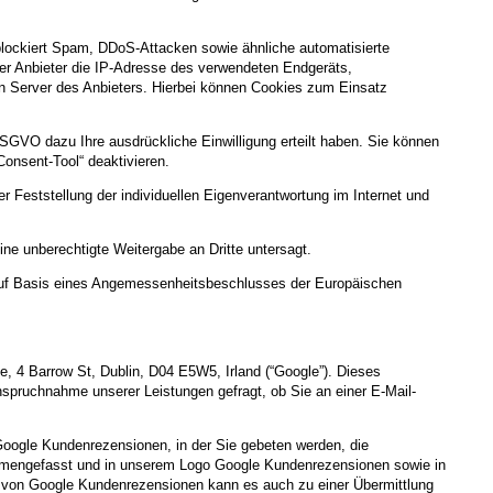
 blockiert Spam, DDoS-Attacken sowie ähnliche automatisierte
er Anbieter die IP-Adresse des verwendeten Endgeräts,
 Server des Anbieters. Hierbei können Cookies zum Einsatz
DSGVO dazu Ihre ausdrückliche Einwilligung erteilt haben. Sie können
Consent-Tool“ deaktivieren.
 Feststellung der individuellen Eigenverantwortung im Internet und
ne unberechtigte Weitergabe an Dritte untersagt.
uf Basis eines Angemessenheitsbeschlusses der Europäischen
 4 Barrow St, Dublin, D04 E5W5, Irland (“Google”). Dieses
spruchnahme unserer Leistungen gefragt, ob Sie an einer E-Mail-
 Google Kundenrezensionen, in der Sie gebeten werden, die
mmengefasst und in unserem Logo Google Kundenrezensionen sowie in
 von Google Kundenrezensionen kann es auch zu einer Übermittlung