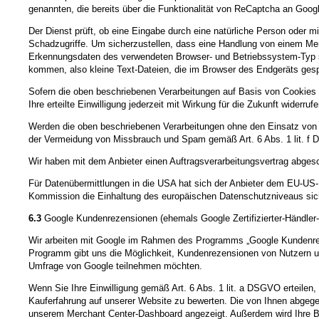
genannten, die bereits über die Funktionalität von ReCaptcha an Goog
Der Dienst prüft, ob eine Eingabe durch eine natürliche Person oder m
Schadzugriffe. Um sicherzustellen, dass eine Handlung von einem Me
Erkennungsdaten des verwendeten Browser- und Betriebssystem-Typ s
kommen, also kleine Text-Dateien, die im Browser des Endgeräts gesp
Sofern die oben beschriebenen Verarbeitungen auf Basis von Cookies e
Ihre erteilte Einwilligung jederzeit mit Wirkung für die Zukunft widerr
Werden die oben beschriebenen Verarbeitungen ohne den Einsatz von Co
der Vermeidung von Missbrauch und Spam gemäß Art. 6 Abs. 1 lit. f
Wir haben mit dem Anbieter einen Auftragsverarbeitungsvertrag abgesc
Für Datenübermittlungen in die USA hat sich der Anbieter dem EU-
Kommission die Einhaltung des europäischen Datenschutzniveaus sich
6.3
Google Kundenrezensionen (ehemals Google Zertifizierter-Händle
Wir arbeiten mit Google im Rahmen des Programms „Google Kundenreze
Programm gibt uns die Möglichkeit, Kundenrezensionen von Nutzern un
Umfrage von Google teilnehmen möchten.
Wenn Sie Ihre Einwilligung gemäß Art. 6 Abs. 1 lit. a DSGVO erteilen,
Kauferfahrung auf unserer Website zu bewerten. Die von Ihnen abge
unserem Merchant Center-Dashboard angezeigt. Außerdem wird Ihre B