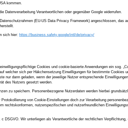
n USA kommen.
r die Datenverarbeitung Verantwortlichen oder gegenüber Google widerrufen.
US-Datenschutzrahmen (EU-US Data Privacy Framework) angeschlossen, das a
erstellt.
 sich hier:
https://business.safety.google
/intl
/de
/privacy
/
 einwilligungspflichtige Cookies und cookie-basierte Anwendungen ein sog. „C
, auf welcher sich per Häkchensetzung Einwilligungen für bestimmte Cookies u
ste nur dann geladen, wenn der jeweilige Nutzer entsprechende Einwilligungen 
erät des Nutzers gesetzt werden.
nzen zu speichern. Personenbezogene Nutzerdaten werden hierbei grundsätzlic
rotokollierung von Cookie-Einstellungen doch zur Verarbeitung personenbezo
nem rechtskonformen, nutzerspezifischen und nutzerfreundlichen Einwilligun
lit. c DSGVO. Wir unterliegen als Verantwortliche der rechtlichen Verpflichtun