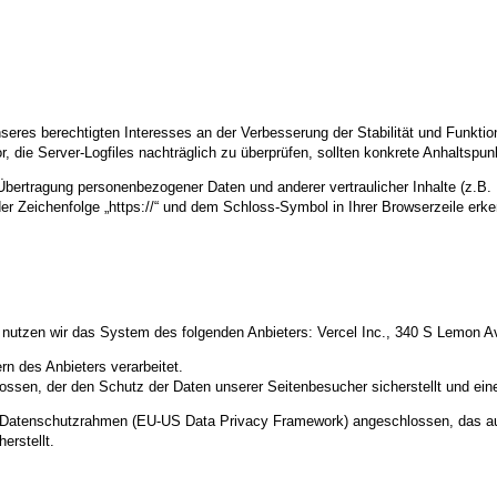
nseres berechtigten Interesses an der Verbesserung der Stabilität und Funktio
or, die Server-Logfiles nachträglich zu überprüfen, sollten konkrete Anhaltspu
ertragung personenbezogener Daten und anderer vertraulicher Inhalte (z.B. 
r Zeichenfolge „https://“ und dem Schloss-Symbol in Ihrer Browserzeile erk
te nutzen wir das System des folgenden Anbieters: Vercel Inc., 340 S Lemon
n des Anbieters verarbeitet.
ossen, der den Schutz der Daten unserer Seitenbesucher sicherstellt und eine
US-Datenschutzrahmen (EU-US Data Privacy Framework) angeschlossen, das a
erstellt.