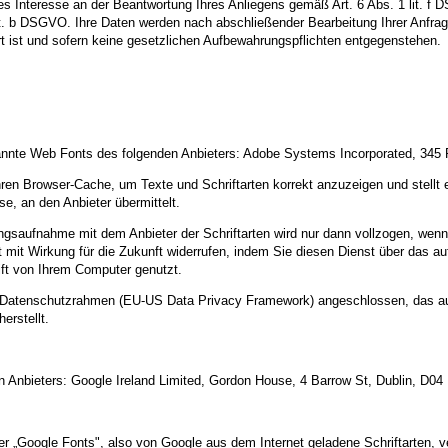
tes Interesse an der Beantwortung Ihres Anliegens gemäß Art. 6 Abs. 1 lit. f 
 lit. b DSGVO. Ihre Daten werden nach abschließender Bearbeitung Ihrer Anfra
t ist und sofern keine gesetzlichen Aufbewahrungspflichten entgegenstehen.
genannte Web Fonts des folgenden Anbieters: Adobe Systems Incorporated, 3
ihren Browser-Cache, um Texte und Schriftarten korrekt anzuzeigen und stellt 
e, an den Anbieter übermittelt.
saufnahme mit dem Anbieter der Schriftarten wird nur dann vollzogen, wenn
zeit mit Wirkung für die Zukunft widerrufen, indem Sie diesen Dienst über das a
ift von Ihrem Computer genutzt.
US-Datenschutzrahmen (EU-US Data Privacy Framework) angeschlossen, das a
erstellt.
Anbieters: Google Ireland Limited, Gordon House, 4 Barrow St, Dublin, D04
 „Google Fonts", also von Google aus dem Internet geladene Schriftarten, ve