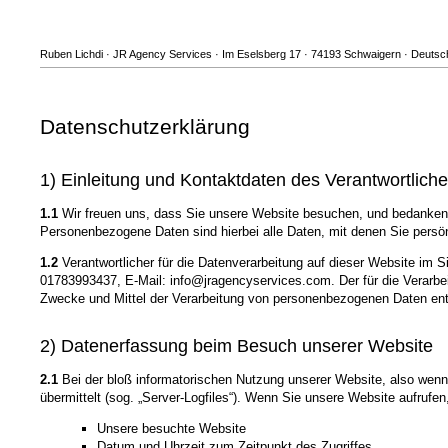
Ruben Lichdi · JR Agency Services · Im Eselsberg 17 · 74193 Schwaigern · Deutsch
Datenschutzerklärung
1) Einleitung und Kontaktdaten des Verantwortlich
1.1
Wir freuen uns, dass Sie unsere Website besuchen, und bedanken 
Personenbezogene Daten sind hierbei alle Daten, mit denen Sie persönl
1.2
Verantwortlicher für die Datenverarbeitung auf dieser Website im
01783993437, E-Mail: info@jragencyservices.com. Der für die Verarbei
Zwecke und Mittel der Verarbeitung von personenbezogenen Daten ent
2) Datenerfassung beim Besuch unserer Website
2.1
Bei der bloß informatorischen Nutzung unserer Website, also wenn S
übermittelt (sog. „Server-Logfiles“). Wenn Sie unsere Website aufrufen
Unsere besuchte Website
Datum und Uhrzeit zum Zeitpunkt des Zugriffes