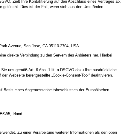
DSGVO. Zielt Ihre Kontaktierung auf den Abschluss eines Vertrages ab,
ge gelöscht. Dies ist der Fall, wenn sich aus den Umständen
45 Park Avenue, San Jose, CA 95110-2704, USA
eine direkte Verbindung zu den Servern des Anbieters her. Hierbei
 Sie uns gemäß Art. 6 Abs. 1 lit. a DSGVO dazu Ihre ausdrückliche
uf der Webseite bereitgestellte „Cookie-Consent-Tool“ deaktivieren.
uf Basis eines Angemessenheitsbeschlusses der Europäischen
 E5W5, Irland
rwendet. Zu einer Verarbeitung weiterer Informationen als den oben