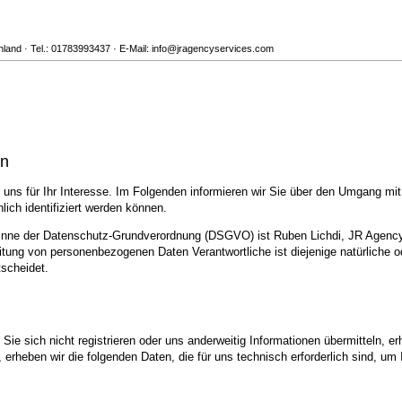
land · Tel.: 01783993437 · E-Mail: info@jragencyservices.com
en
uns für Ihr Interesse. Im Folgenden informieren wir Sie über den Umgang mi
ich identifiziert werden können.
 Sinne der Datenschutz-Grundverordnung (DSGVO) ist Ruben Lichdi, JR Agency
tung von personenbezogenen Daten Verantwortliche ist diejenige natürliche od
scheidet.
ie sich nicht registrieren oder uns anderweitig Informationen übermitteln, er
, erheben wir die folgenden Daten, die für uns technisch erforderlich sind, u