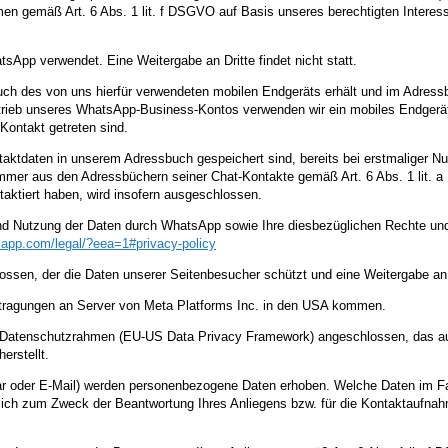
men gemäß Art. 6 Abs. 1 lit. f DSGVO auf Basis unseres berechtigten Interess
sApp verwendet. Eine Weitergabe an Dritte findet nicht statt.
uch des von uns hierfür verwendeten mobilen Endgeräts erhält und im Adres
etrieb unseres WhatsApp-Business-Kontos verwenden wir ein mobiles Endgerä
Kontakt getreten sind.
ntaktdaten in unserem Adressbuch gespeichert sind, bereits bei erstmaliger
er aus den Adressbüchern seiner Chat-Kontakte gemäß Art. 6 Abs. 1 lit. a D
aktiert haben, wird insofern ausgeschlossen.
nd Nutzung der Daten durch WhatsApp sowie Ihre diesbezüglichen Rechte und
sapp.com
/legal
/?eea=1#privacy-policy
ossen, der die Daten unserer Seitenbesucher schützt und eine Weitergabe an 
tragungen an Server von Meta Platforms Inc. in den USA kommen.
US-Datenschutzrahmen (EU-US Data Privacy Framework) angeschlossen, das a
erstellt.
 oder E-Mail) werden personenbezogene Daten erhoben. Welche Daten im Fal
ßlich zum Zweck der Beantwortung Ihres Anliegens bzw. für die Kontaktaufna