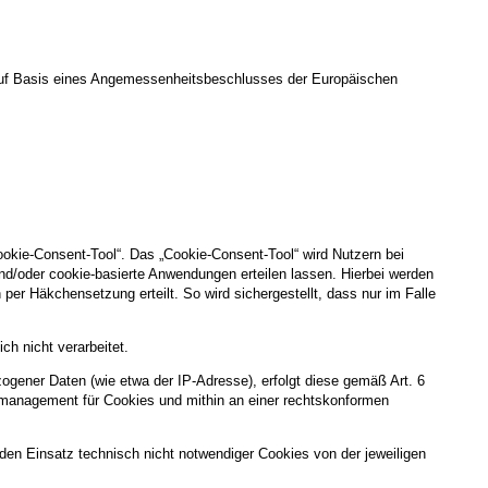
uf Basis eines Angemessenheitsbeschlusses der Europäischen
ookie-Consent-Tool“. Das „Cookie-Consent-Tool“ wird Nutzern bei
nd/oder cookie-basierte Anwendungen erteilen lassen. Hierbei werden
per Häkchensetzung erteilt. So wird sichergestellt, dass nur im Falle
h nicht verarbeitet.
gener Daten (wie etwa der IP-Adresse), erfolgt diese gemäß Art. 6
gsmanagement für Cookies und mithin an einer rechtskonformen
g, den Einsatz technisch nicht notwendiger Cookies von der jeweiligen