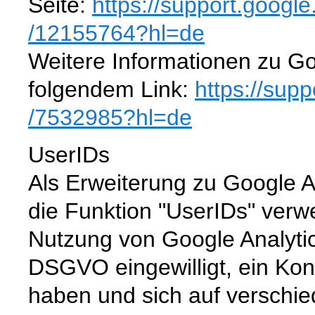
Seite:
https://support.googl
/12155764
?hl=de
Weitere Informationen zu Go
folgendem Link:
https://sup
/7532985
?hl=de
UserIDs
Als Erweiterung zu Google A
die Funktion "UserIDs" verw
Nutzung von Google Analytics 
DSGVO eingewilligt, ein Kont
haben und sich auf verschi