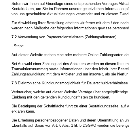
Sofern wir Ihnen auf Grundlage eines entsprechenden Vertrages Aktualis
Kontaktdaten, um Sie im Rahmen unserer gesetzlichen Informationspfli
von uns geschuldete Aktualisierungen verwendet und zu diesem Zweck dur
Zur Abwicklung Ihrer Bestellung arbeiten wir ferner mit dem / den nac
werden nach Maßgabe der folgenden Informationen gewisse personenb
7.2
Verwendung von Paymentdienstleistern (Zahlungsdiensten)
- Stripe
Auf dieser Website stehen eine oder mehrere Online-Zahlungsarten des
Bei Auswahl einer Zahlungsart des Anbieters werden an diesen Ihre i
Transaktionsnummer) sowie Informationen über den Inhalt Ihrer Bestel
Zahlungsabwicklung mit dem Anbieter und nur insoweit, als sie hierfür er
7.3
Elektronische Kündigungsmöglichkeit für Dauerschuldverhältnisse
Verbraucher, welche auf dieser Website Verträge über entgeltpflichtig
Einklang mit den geltenden Kündigungsfristen zu kündigen.
Die Betätigung der Schaltfläche führt zu einer Bestätigungsseite, au
erklären kann.
Die Erhebung personenbezogener Daten und deren Übermittlung an uns e
Ebenfalls auf Basis von Art. 6 Abs. 1 lit. b DSGVO werden die bere