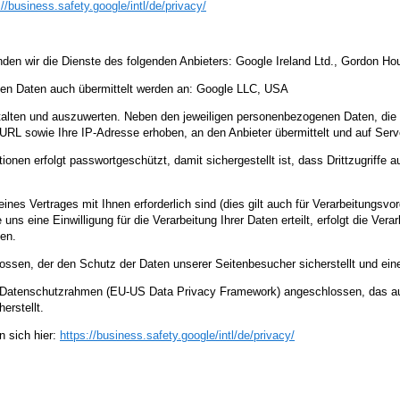
://business.safety.google
/intl
/de
/privacy
/
en wir die Dienste des folgenden Anbieters: Google Ireland Ltd., Gordon Hous
nnen Daten auch übermittelt werden an: Google LLC, USA
talten und auszuwerten. Neben den jeweiligen personenbezogenen Daten, die 
RL sowie Ihre IP-Adresse erhoben, an den Anbieter übermittelt und auf Serv
onen erfolgt passwortgeschützt, damit sichergestellt ist, dass Drittzugriffe
ines Vertrages mit Ihnen erforderlich sind (dies gilt auch für Verarbeitungsv
ns eine Einwilligung für die Verarbeitung Ihrer Daten erteilt, erfolgt die Vera
den.
ossen, der den Schutz der Daten unserer Seitenbesucher sicherstellt und eine
US-Datenschutzrahmen (EU-US Data Privacy Framework) angeschlossen, das a
erstellt.
 sich hier:
https://business.safety.google
/intl
/de
/privacy
/