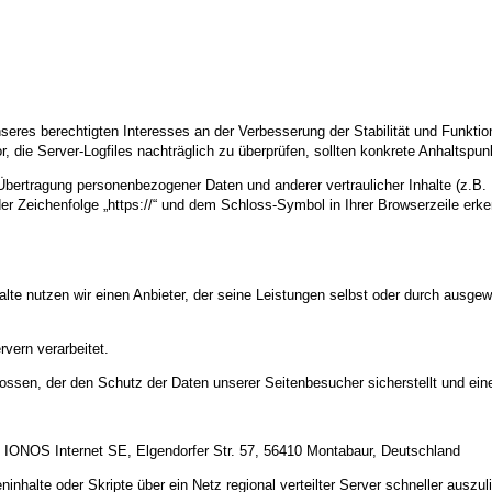
nseres berechtigten Interesses an der Verbesserung der Stabilität und Funktio
or, die Server-Logfiles nachträglich zu überprüfen, sollten konkrete Anhaltspu
ertragung personenbezogener Daten und anderer vertraulicher Inhalte (z.B. 
r Zeichenfolge „https://“ und dem Schloss-Symbol in Ihrer Browserzeile erk
alte nutzen wir einen Anbieter, der seine Leistungen selbst oder durch ausge
vern verarbeitet.
ossen, der den Schutz der Daten unserer Seitenbesucher sicherstellt und eine
1 IONOS Internet SE, Elgendorfer Str. 57, 56410 Montabaur, Deutschland
inhalte oder Skripte über ein Netz regional verteilter Server schneller auszul