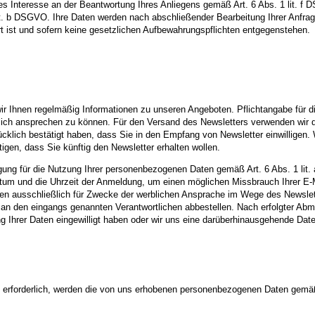
tes Interesse an der Beantwortung Ihres Anliegens gemäß Art. 6 Abs. 1 lit. f 
 lit. b DSGVO. Ihre Daten werden nach abschließender Bearbeitung Ihrer Anfra
t ist und sofern keine gesetzlichen Aufbewahrungspflichten entgegenstehen.
 Ihnen regelmäßig Informationen zu unseren Angeboten. Pflichtangabe für die
önlich ansprechen zu können. Für den Versand des Newsletters verwenden wir d
cklich bestätigt haben, dass Sie in den Empfang von Newsletter einwilligen. 
gen, dass Sie künftig den Newsletter erhalten wollen.
illigung für die Nutzung Ihrer personenbezogenen Daten gemäß Art. 6 Abs. 1 l
atum und die Uhrzeit der Anmeldung, um einen möglichen Missbrauch Ihrer E-
 ausschließlich für Zwecke der werblichen Ansprache im Wege des Newslette
an den eingangs genannten Verantwortlichen abbestellen. Nach erfolgter Abm
ung Ihrer Daten eingewilligt haben oder wir uns eine darüberhinausgehende Date
n erforderlich, werden die von uns erhobenen personenbezogenen Daten gemäß