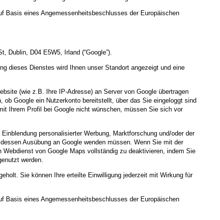
uf Basis eines Angemessenheitsbeschlusses der Europäischen
t, Dublin, D04 E5W5, Irland (“Google”).
ung dieses Dienstes wird Ihnen unser Standort angezeigt und eine
ebsite (wie z.B. Ihre IP-Adresse) an Server von Google übertragen
ob Google ein Nutzerkonto bereitstellt, über das Sie eingeloggt sind
mit Ihrem Profil bei Google nicht wünschen, müssen Sie sich vor
 Einblendung personalisierter Werbung, Marktforschung und/oder der
 für dessen Ausübung an Google wenden müssen. Wenn Sie mit der
n Webdienst von Google Maps vollständig zu deaktivieren, indem Sie
genutzt werden.
eholt. Sie können Ihre erteilte Einwilligung jederzeit mit Wirkung für
uf Basis eines Angemessenheitsbeschlusses der Europäischen