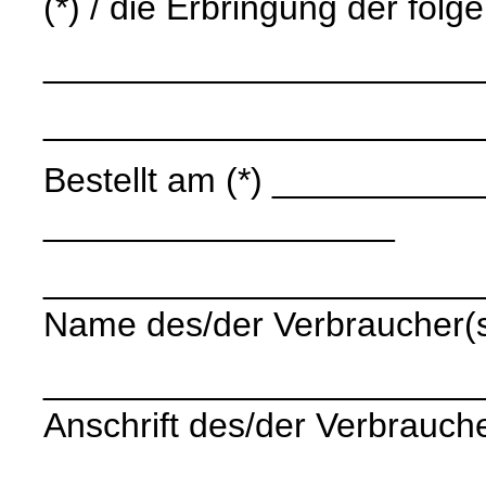
(*) / die Erbringung der folg
______________________
______________________
Bestellt am (*) ____________
__________________
______________________
Name des/der Verbraucher(
______________________
Anschrift des/der Verbrauche
______________________