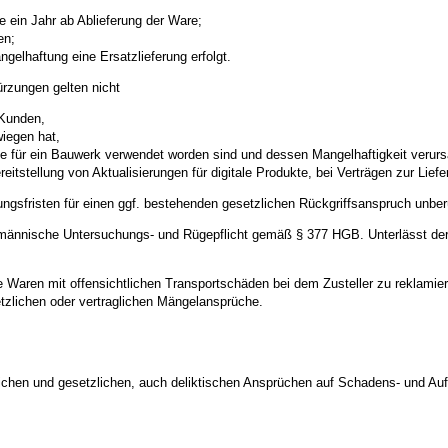
e ein Jahr ab Ablieferung der Ware;
en;
gelhaftung eine Ersatzlieferung erfolgt.
rzungen gelten nicht
 Kunden,
wiegen hat,
se für ein Bauwerk verwendet worden sind und dessen Mangelhaftigkeit verur
reitstellung von Aktualisierungen für digitale Produkte, bei Verträgen zur Lie
ungsfristen für einen ggf. bestehenden gesetzlichen Rückgriffsanspruch unberü
fmännische Untersuchungs- und Rügepflicht gemäß § 377 HGB. Unterlässt der K
te Waren mit offensichtlichen Transportschäden bei dem Zusteller zu reklami
tzlichen oder vertraglichen Mängelansprüche.
lichen und gesetzlichen, auch deliktischen Ansprüchen auf Schadens- und Au