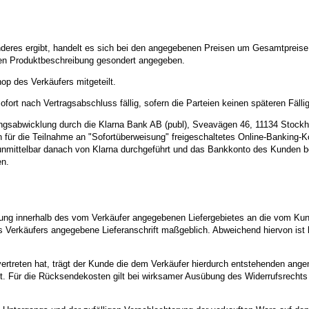
deres ergibt, handelt es sich bei den angegebenen Preisen um Gesamtpreise,
igen Produktbeschreibung gesondert angegeben.
p des Verkäufers mitgeteilt.
ort nach Vertragsabschluss fällig, sofern die Parteien keinen späteren Fälli
lungsabwicklung durch die Klarna Bank AB (publ), Sveavägen 46, 11134 Stoc
 für die Teilnahme an "Sofortüberweisung" freigeschaltetes Online-Banking-K
unmittelbar danach von Klarna durchgeführt und das Bankkonto des Kunden be
en.
erung innerhalb des vom Verkäufer angegebenen Liefergebietes an die vom Kund
des Verkäufers angegebene Lieferanschrift maßgeblich. Abweichend hiervon i
ertreten hat, trägt der Kunde die dem Verkäufer hierdurch entstehenden angem
. Für die Rücksendekosten gilt bei wirksamer Ausübung des Widerrufsrechts 