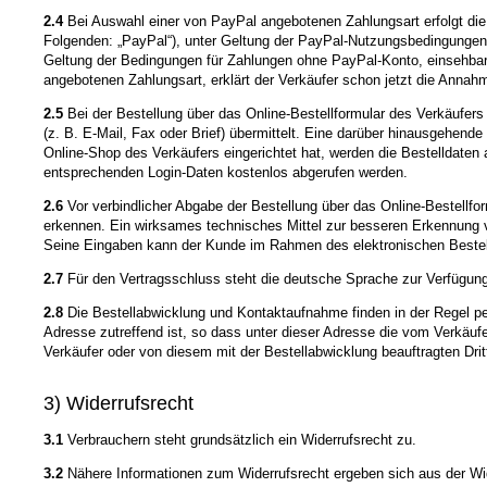
2.4
Bei Auswahl einer von PayPal angebotenen Zahlungsart erfolgt die 
Folgenden: „PayPal“), unter Geltung der PayPal-Nutzungsbedingungen
Geltung der Bedingungen für Zahlungen ohne PayPal-Konto, einsehba
angebotenen Zahlungsart, erklärt der Verkäufer schon jetzt die Anna
2.5
Bei der Bestellung über das Online-Bestellformular des Verkäufe
(z. B. E-Mail, Fax oder Brief) übermittelt. Eine darüber hinausgehen
Online-Shop des Verkäufers eingerichtet hat, werden die Bestelldate
entsprechenden Login-Daten kostenlos abgerufen werden.
2.6
Vor verbindlicher Abgabe der Bestellung über das Online-Bestellf
erkennen. Ein wirksames technisches Mittel zur besseren Erkennung vo
Seine Eingaben kann der Kunde im Rahmen des elektronischen Bestellpr
2.7
Für den Vertragsschluss steht die deutsche Sprache zur Verfügung
2.8
Die Bestellabwicklung und Kontaktaufnahme finden in der Regel per
Adresse zutreffend ist, so dass unter dieser Adresse die vom Verkäu
Verkäufer oder von diesem mit der Bestellabwicklung beauftragten Dri
3) Widerrufsrecht
3.1
Verbrauchern steht grundsätzlich ein Widerrufsrecht zu.
3.2
Nähere Informationen zum Widerrufsrecht ergeben sich aus der Wi