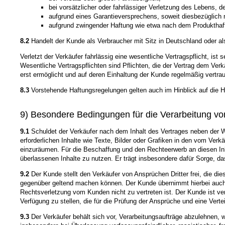
bei vorsätzlicher oder fahrlässiger Verletzung des Lebens, 
aufgrund eines Garantieversprechens, soweit diesbezüglich n
aufgrund zwingender Haftung wie etwa nach dem Produkthaf
8.2
Handelt der Kunde als Verbraucher mit Sitz in Deutschland oder a
Verletzt der Verkäufer fahrlässig eine wesentliche Vertragspflicht, is
Wesentliche Vertragspflichten sind Pflichten, die der Vertrag dem Ve
erst ermöglicht und auf deren Einhaltung der Kunde regelmäßig vertrau
8.3
Vorstehende Haftungsregelungen gelten auch im Hinblick auf die Haf
9) Besondere Bedingungen für die Verarbeitung 
9.1
Schuldet der Verkäufer nach dem Inhalt des Vertrages neben der W
erforderlichen Inhalte wie Texte, Bilder oder Grafiken in den vom Ver
einzuräumen. Für die Beschaffung und den Rechteerwerb an diesen Inha
überlassenen Inhalte zu nutzen. Er trägt insbesondere dafür Sorge, da
9.2
Der Kunde stellt den Verkäufer von Ansprüchen Dritter frei, die 
gegenüber geltend machen können. Der Kunde übernimmt hierbei auch di
Rechtsverletzung vom Kunden nicht zu vertreten ist. Der Kunde ist ver
Verfügung zu stellen, die für die Prüfung der Ansprüche und eine Vertei
9.3
Der Verkäufer behält sich vor, Verarbeitungsaufträge abzulehnen, w