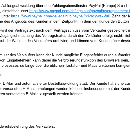
Zahlungsabwicklung über den Zahlungsdienstleister PayPal (Europe) S.à r.l.
, einsehbar unter
https://www.paypal.com
/de
/legalhub
/paypal
/useragreement-f
r unter
https://www.paypal.com
/de
/legalhub
/paypal
/privacywax-full
. Zahlt der
hme des Angebots des Kunden in dem Zeitpunkt, in dem der Kunde den Button a
rs wird der Vertragstext nach dem Vertragsschluss vom Verkäufer gespeicher
de Zugänglichmachung des Vertragstextes durch den Verkäufer erfolgt nicht. S
n auf der Website des Verkäufers archiviert und können vom Kunden über des
ormular des Verkäufers kann der Kunde mögliche Eingabefehler durch aufmerk
n Eingabefehlern kann dabei die Vergrößerungsfunktion des Browsers sein, mi
ozesses so lange über die üblichen Tastatur- und Mausfunktionen korrigieren
.
 E-Mail und automatisierter Bestellabwicklung statt. Der Kunde hat sicherzu
fer versandten E-Mails empfangen werden können. Insbesondere hat der Kunde
tten versandten E-Mails zugestellt werden können.
derrufsbelehrung des Verkäufers.