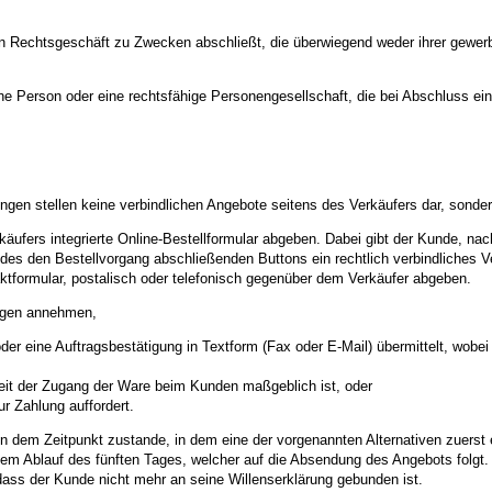
in Rechtsgeschäft zu Zwecken abschließt, die überwiegend weder ihrer gewerbl
che Person oder eine rechtsfähige Personengesellschaft, die bei Abschluss e
gen stellen keine verbindlichen Angebote seitens des Verkäufers dar, sonde
ufers integrierte Online-Bestellformular abgeben. Dabei gibt der Kunde, nac
 des den Bestellvorgang abschließenden Buttons ein rechtlich verbindliches 
ktformular, postalisch oder telefonisch gegenüber dem Verkäufer abgeben.
agen annehmen,
der eine Auftragsbestätigung in Textform (Fax oder E-Mail) übermittelt, wob
weit der Zugang der Ware beim Kunden maßgeblich ist, oder
 Zahlung auffordert.
in dem Zeitpunkt zustande, in dem eine der vorgenannten Alternativen zuerst 
m Ablauf des fünften Tages, welcher auf die Absendung des Angebots folgt.
, dass der Kunde nicht mehr an seine Willenserklärung gebunden ist.