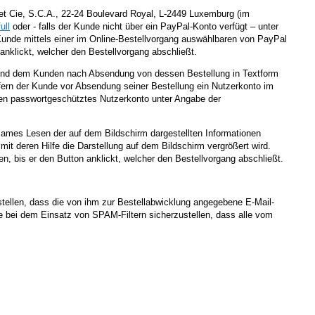
 et Cie, S.C.A., 22-24 Boulevard Royal, L-2449 Luxemburg (im
ull
oder - falls der Kunde nicht über ein PayPal-Konto verfügt – unter
 Kunde mittels einer im Online-Bestellvorgang auswählbaren von PayPal
nklickt, welcher den Bestellvorgang abschließt.
t und dem Kunden nach Absendung von dessen Bestellung in Textform
ofern der Kunde vor Absendung seiner Bestellung ein Nutzerkonto im
sen passwortgeschütztes Nutzerkonto unter Angabe der
sames Lesen der auf dem Bildschirm dargestellten Informationen
t deren Hilfe die Darstellung auf dem Bildschirm vergrößert wird.
, bis er den Button anklickt, welcher den Bestellvorgang abschließt.
stellen, dass die von ihm zur Bestellabwicklung angegebene E-Mail-
 bei dem Einsatz von SPAM-Filtern sicherzustellen, dass alle vom