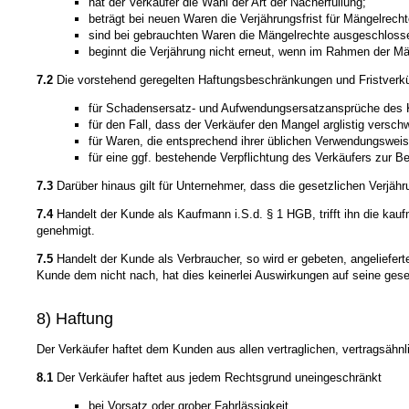
hat der Verkäufer die Wahl der Art der Nacherfüllung;
beträgt bei neuen Waren die Verjährungsfrist für Mängelrecht
sind bei gebrauchten Waren die Mängelrechte ausgeschloss
beginnt die Verjährung nicht erneut, wenn im Rahmen der Män
7.2
Die vorstehend geregelten Haftungsbeschränkungen und Fristverkü
für Schadensersatz- und Aufwendungsersatzansprüche des
für den Fall, dass der Verkäufer den Mangel arglistig versch
für Waren, die entsprechend ihrer üblichen Verwendungswei
für eine ggf. bestehende Verpflichtung des Verkäufers zur Be
7.3
Darüber hinaus gilt für Unternehmer, dass die gesetzlichen Verjähr
7.4
Handelt der Kunde als Kaufmann i.S.d. § 1 HGB, trifft ihn die kau
genehmigt.
7.5
Handelt der Kunde als Verbraucher, so wird er gebeten, angeliefer
Kunde dem nicht nach, hat dies keinerlei Auswirkungen auf seine gese
8) Haftung
Der Verkäufer haftet dem Kunden aus allen vertraglichen, vertragsähn
8.1
Der Verkäufer haftet aus jedem Rechtsgrund uneingeschränkt
bei Vorsatz oder grober Fahrlässigkeit,