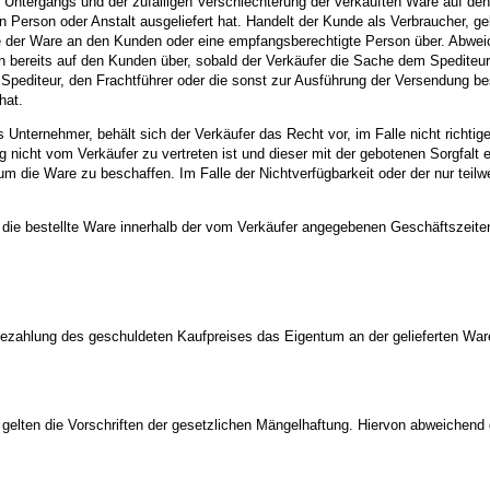
n Untergangs und der zufälligen Verschlechterung der verkauften Ware auf de
Person oder Anstalt ausgeliefert hat. Handelt der Kunde als Verbraucher, geh
e der Ware an den Kunden oder eine empfangsberechtigte Person über. Abweic
n bereits auf den Kunden über, sobald der Verkäufer die Sache dem Spediteu
Spediteur, den Frachtführer oder die sonst zur Ausführung der Versendung be
hat.
 Unternehmer, behält sich der Verkäufer das Recht vor, im Falle nicht richti
rung nicht vom Verkäufer zu vertreten ist und dieser mit der gebotenen Sorgfa
 die Ware zu beschaffen. Im Falle der Nichtverfügbarkeit oder der nur teilwe
e die bestellte Ware innerhalb der vom Verkäufer angegebenen Geschäftszeit
en Bezahlung des geschuldeten Kaufpreises das Eigentum an der gelieferten War
gelten die Vorschriften der gesetzlichen Mängelhaftung. Hiervon abweichend g