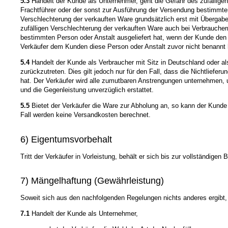
5.3
Handelt der Kunde als Unternehmer, geht die Gefahr des zufällige
Frachtführer oder der sonst zur Ausführung der Versendung bestimmten 
Verschlechterung der verkauften Ware grundsätzlich erst mit Übergab
zufälligen Verschlechterung der verkauften Ware auch bei Verbraucher
bestimmten Person oder Anstalt ausgeliefert hat, wenn der Kunde den 
Verkäufer dem Kunden diese Person oder Anstalt zuvor nicht benannt 
5.4
Handelt der Kunde als Verbraucher mit Sitz in Deutschland oder als
zurückzutreten. Dies gilt jedoch nur für den Fall, dass die Nichtliefe
hat. Der Verkäufer wird alle zumutbaren Anstrengungen unternehmen, um
und die Gegenleistung unverzüglich erstattet.
5.5
Bietet der Verkäufer die Ware zur Abholung an, so kann der Kund
Fall werden keine Versandkosten berechnet.
6) Eigentumsvorbehalt
Tritt der Verkäufer in Vorleistung, behält er sich bis zur vollständig
7) Mängelhaftung (Gewährleistung)
Soweit sich aus den nachfolgenden Regelungen nichts anderes ergibt, 
7.1
Handelt der Kunde als Unternehmer,