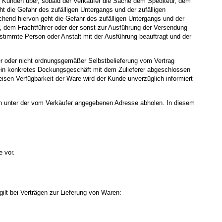
n Kunden über, sobald der Verkäufer die Sache dem Spediteur, dem
t die Gefahr des zufälligen Untergangs und der zufälligen
hend hiervon geht die Gefahr des zufälligen Untergangs und der
r, dem Frachtführer oder der sonst zur Ausführung der Versendung
stimmte Person oder Anstalt mit der Ausführung beauftragt und der
ger oder nicht ordnungsgemäßer Selbstbelieferung vom Vertrag
lt ein konkretes Deckungsgeschäft mit dem Zulieferer abgeschlossen
isen Verfügbarkeit der Ware wird der Kunde unverzüglich informiert
en unter der vom Verkäufer angegebenen Adresse abholen. In diesem
e vor.
ilt bei Verträgen zur Lieferung von Waren: