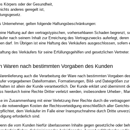
des Körpers oder der Gesundheit,
ichts anderes geregelt ist,
tungsgesetz.
ls Unternehmer, gelten folgende Haftungsbeschränkungen:
t seine Haftung auf den vertragstypischen, vorhersehbaren Schaden begrenzt, s
rkäufer nach seinem Inhalt zur Erreichung des Vertragszwecks auferlegt, der
en darf. Im Übrigen ist eine Haftung des Verkäufers ausgeschlossen, sofern 
tung des Verkäufers für seine Erfüllungsgehilfen und gesetzlichen Vertreter.
von Waren nach bestimmten Vorgaben des Kunden
arenlieferung auch die Verarbeitung der Ware nach bestimmten Vorgaben des 
käufer vorgegebenen Dateiformaten, Formatierungen, Bild- und Dateigrößen zur 
lten ist allein der Kunde verantwortlich. Der Kunde erklärt und übernimmt di
ss hierdurch keine Rechte Dritter verletzt werden, insbesondere Urheber-, Ma
diese im Zusammenhang mit einer Verletzung ihrer Rechte durch die vertrags
e notwendigen Kosten der Rechtsverteidigung einschließlich aller Gerichts- 
pflichtet, dem Verkäufer im Falle einer Inanspruchnahme durch Dritte unverzü
digung erforderlich sind.
enn die vom Kunden hierfür überlassenen Inhalte gegen gesetzliche oder behö