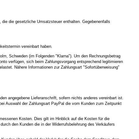
 die die gesetzliche Umsatzsteuer enthalten. Gegebenenfalls
gkeitstermin vereinbart haben.
kholm, Schweden (im Folgenden "Klarna"). Um den Rechnungsbetrag
onto verfügen, sich beim Zahlungsvorgang entsprechend legitimieren
lastet. Nähere Informationen zur Zahlungsart "Sofortüberweisung"
en angegebene Lieferanschrift, sofern nichts anderes vereinbart ist.
st bei Auswahl der Zahlungsart PayPal die vom Kunden zum Zeitpunkt
essenen Kosten. Dies gilt im Hinblick auf die Kosten für die
durch den Kunden die in der Widerrufsbelehrung des Verkäufers