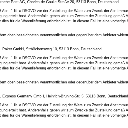
eutsche Post AG, Charles-de-Gaulle-Straße 20, 53113 Bonn, Deutschland
 Abs. 1 lit. a DSGVO vor der Zustellung der Ware zum Zweck der Abstimmung 
illigung erteilt hast. Anderenfalls geben wir zum Zwecke der Zustellung gemä
t dies für die Warenlieferung erforderlich ist. In diesem Fall ist eine vorheri
r dem oben bezeichneten Verantwortlichen oder gegenüber dem Anbieter widerr
 DHL Paket GmbH, Sträßchensweg 10, 53113 Bonn, Deutschland
 Abs. 1 lit. a DSGVO vor der Zustellung der Ware zum Zweck der Abstimmung 
illigung erteilt hast. Anderenfalls geben wir zum Zwecke der Zustellung gemä
t dies für die Warenlieferung erforderlich ist. In diesem Fall ist eine vorheri
r dem oben bezeichneten Verantwortlichen oder gegenüber dem Anbieter widerr
DHL Express Germany GmbH, Heinrich-Brüning-Str. 5, 53113 Bonn, Deutschland
 Abs. 1 lit. a DSGVO vor der Zustellung der Ware zum Zweck der Abstimmung 
illigung erteilt hast. Anderenfalls geben wir zum Zwecke der Zustellung gemä
t dies für die Warenlieferung erforderlich ist. In diesem Fall ist eine vorheri