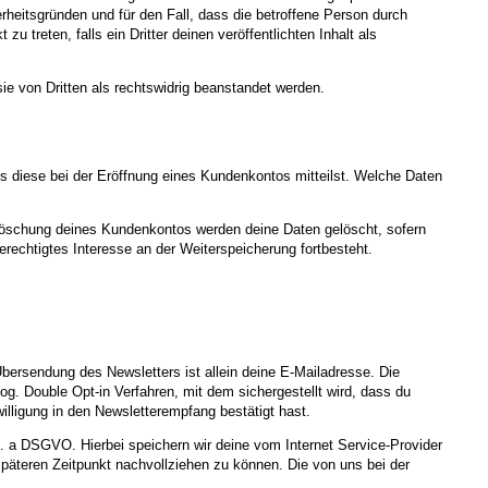
erheitsgründen und für den Fall, dass die betroffene Person durch
 treten, falls ein Dritter deinen veröffentlichten Inhalt als
ie von Dritten als rechtswidrig beanstandet werden.
s diese bei der Eröffnung eines Kundenkontos mitteilst. Welche Daten
 Löschung deines Kundenkontos werden deine Daten gelöscht, sofern
rechtigtes Interesse an der Weiterspeicherung fortbesteht.
bersendung des Newsletters ist allein deine E-Mailadresse. Die
g. Double Opt-in Verfahren, mit dem sichergestellt wird, dass du
illigung in den Newsletterempfang bestätigt hast.
it. a DSGVO. Hierbei speichern wir deine vom Internet Service-Provider
äteren Zeitpunkt nachvollziehen zu können. Die von uns bei der