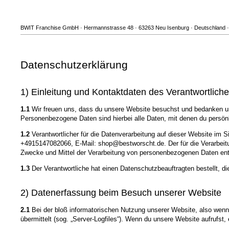
BWIT Franchise GmbH · Hermannstrasse 48 · 63263 Neu Isenburg · Deutschland ·
Datenschutzerklärung
1) Einleitung und Kontaktdaten des Verantwortlich
1.1
Wir freuen uns, dass du unsere Website besuchst und bedanken un
Personenbezogene Daten sind hierbei alle Daten, mit denen du persönli
1.2
Verantwortlicher für die Datenverarbeitung auf dieser Website i
+4915147082066, E-Mail: shop@bestworscht.de. Der für die Verarbeitun
Zwecke und Mittel der Verarbeitung von personenbezogenen Daten ent
1.3
Der Verantwortliche hat einen Datenschutzbeauftragten bestellt, die
2) Datenerfassung beim Besuch unserer Website
2.1
Bei der bloß informatorischen Nutzung unserer Website, also wenn d
übermittelt (sog. „Server-Logfiles“). Wenn du unsere Website aufrufst,