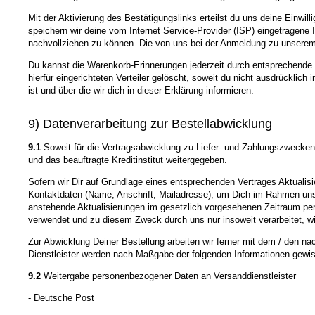
Mit der Aktivierung des Bestätigungslinks erteilst du uns deine Einwi
speichern wir deine vom Internet Service-Provider (ISP) eingetragen
nachvollziehen zu können. Die von uns bei der Anmeldung zu unsere
Du kannst die Warenkorb-Erinnerungen jederzeit durch entsprechende 
hierfür eingerichteten Verteiler gelöscht, soweit du nicht ausdrücklic
ist und über die wir dich in dieser Erklärung informieren.
9) Datenverarbeitung zur Bestellabwicklung
9.1
Soweit für die Vertragsabwicklung zu Liefer- und Zahlungszwecke
und das beauftragte Kreditinstitut weitergegeben.
Sofern wir Dir auf Grundlage eines entsprechenden Vertrages Aktualisie
Kontaktdaten (Name, Anschrift, Mailadresse), um Dich im Rahmen unse
anstehende Aktualisierungen im gesetzlich vorgesehenen Zeitraum per
verwendet und zu diesem Zweck durch uns nur insoweit verarbeitet, wie d
Zur Abwicklung Deiner Bestellung arbeiten wir ferner mit dem / den n
Dienstleister werden nach Maßgabe der folgenden Informationen gewi
9.2
Weitergabe personenbezogener Daten an Versanddienstleister
- Deutsche Post