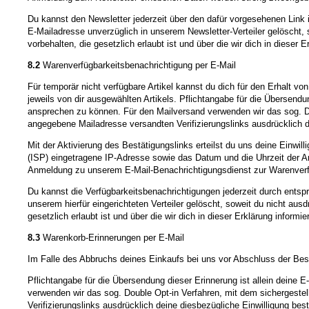
Du kannst den Newsletter jederzeit über den dafür vorgesehenen Link
E-Mailadresse unverzüglich in unserem Newsletter-Verteiler gelöscht, 
vorbehalten, die gesetzlich erlaubt ist und über die wir dich in dieser E
8.2
Warenverfügbarkeitsbenachrichtigung per E-Mail
Für temporär nicht verfügbare Artikel kannst du dich für den Erhalt v
jeweils von dir ausgewählten Artikels. Pflichtangabe für die Übersendun
ansprechen zu können. Für den Mailversand verwenden wir das sog. Dou
angegebene Mailadresse versandten Verifizierungslinks ausdrücklich de
Mit der Aktivierung des Bestätigungslinks erteilst du uns deine Einwi
(ISP) eingetragene IP-Adresse sowie das Datum und die Uhrzeit der 
Anmeldung zu unserem E-Mail-Benachrichtigungsdienst zur Warenver
Du kannst die Verfügbarkeitsbenachrichtigungen jederzeit durch ents
unserem hierfür eingerichteten Verteiler gelöscht, soweit du nicht aus
gesetzlich erlaubt ist und über die wir dich in dieser Erklärung informie
8.3
Warenkorb-Erinnerungen per E-Mail
Im Falle des Abbruchs deines Einkaufs bei uns vor Abschluss der Beste
Pflichtangabe für die Übersendung dieser Erinnerung ist allein deine 
verwenden wir das sog. Double Opt-in Verfahren, mit dem sichergestel
Verifizierungslinks ausdrücklich deine diesbezügliche Einwilligung best