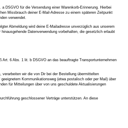
lit. a DSGVO für die Versendung einer Warenkorb-Erinnerung. Hierbei
chen Missbrauch deiner E-Mail-Adresse zu einem späteren Zeitpunkt
nden verwendet.
folgter Abmeldung wird deine E-Mailadresse unverzüglich aus unserem
über hinausgehende Datenverwendung vorbehalten, die gesetzlich erlaubt
 Art. 6 Abs. 1 lit. b DSGVO an das beauftragte Transportunternehmen
verarbeiten wir die von Dir bei der Bestellung übermittelten
f geeignetem Kommunikationsweg (etwa postalisch oder per Mail) über
den für Mitteilungen über von uns geschuldete Aktualisierungen
Durchführung geschlossener Verträge unterstützen. An diese