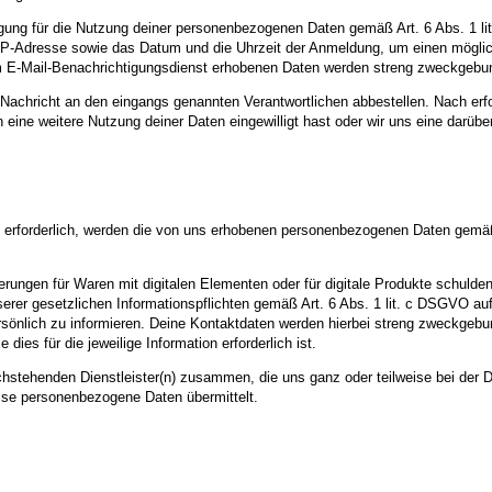
lligung für die Nutzung deiner personenbezogenen Daten gemäß Art. 6 Abs. 1 
e IP-Adresse sowie das Datum und die Uhrzeit der Anmeldung, um einen mögli
m E-Mail-Benachrichtigungsdienst erhobenen Daten werden streng zweckgebu
Nachricht an den eingangs genannten Verantwortlichen abbestellen. Nach er
h in eine weitere Nutzung deiner Daten eingewilligt hast oder wir uns eine dar
n erforderlich, werden die von uns erhobenen personenbezogenen Daten gemäß
rungen für Waren mit digitalen Elementen oder für digitale Produkte schulden, 
rer gesetzlichen Informationspflichten gemäß Art. 6 Abs. 1 lit. c DSGVO au
sönlich zu informieren. Deine Kontaktdaten werden hierbei streng zweckgebun
ies für die jeweilige Information erforderlich ist.
achstehenden Dienstleister(n) zusammen, die uns ganz oder teilweise bei der 
sse personenbezogene Daten übermittelt.