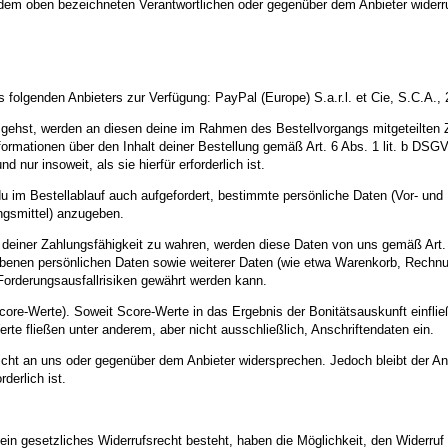
r dem oben bezeichneten Verantwortlichen oder gegenüber dem Anbieter widerr
 folgenden Anbieters zur Verfügung: PayPal (Europe) S.a.r.l. et Cie, S.C.A.
ng gehst, werden an diesen deine im Rahmen des Bestellvorgangs mitgeteilten
mationen über den Inhalt deiner Bestellung gemäß Art. 6 Abs. 1 lit. b DSGV
ur insoweit, als sie hierfür erforderlich ist.
st du im Bestellablauf auch aufgefordert, bestimmte persönliche Daten (Vor- 
ngsmittel) anzugeben.
ng deiner Zahlungsfähigkeit zu wahren, werden diese Daten von uns gemäß Art
egebenen persönlichen Daten sowie weiterer Daten (wie etwa Warenkorb, Rechnun
Forderungsausfallrisiken gewährt werden kann.
core-Werte). Soweit Score-Werte in das Ergebnis der Bonitätsauskunft einfli
te fließen unter anderem, aber nicht ausschließlich, Anschriftendaten ein.
richt an uns oder gegenüber dem Anbieter widersprechen. Jedoch bleibt der An
derlich ist.
ein gesetzliches Widerrufsrecht besteht, haben die Möglichkeit, den Widerruf