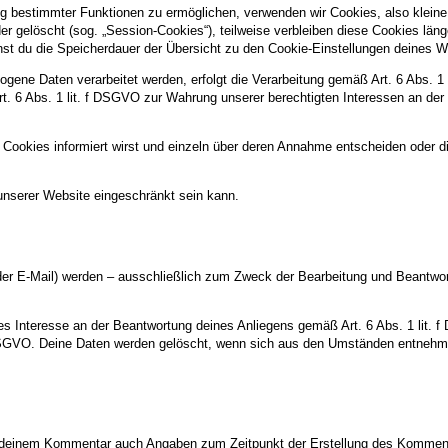
g bestimmter Funktionen zu ermöglichen, verwenden wir Cookies, also kleine 
 gelöscht (sog. „Session-Cookies“), teilweise verbleiben diese Cookies län
kannst du die Speicherdauer der Übersicht zu den Cookie-Einstellungen deine
gene Daten verarbeitet werden, erfolgt die Verarbeitung gemäß Art. 6 Abs. 1
Art. 6 Abs. 1 lit. f DSGVO zur Wahrung unserer berechtigten Interessen an der
 Cookies informiert wirst und einzeln über deren Annahme entscheiden oder d
unserer Website eingeschränkt sein kann.
er E-Mail) werden – ausschließlich zum Zweck der Bearbeitung und Beantwort
es Interesse an der Beantwortung deines Anliegens gemäß Art. 6 Abs. 1 lit. f 
b DSGVO. Deine Daten werden gelöscht, wenn sich aus den Umständen entnehmen
deinem Kommentar auch Angaben zum Zeitpunkt der Erstellung des Komment