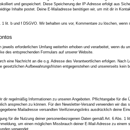
tokolliert und gespeichert. Diese Speicherung der IP-Adresse erfolgt aus Sich
ige Inhalte postet. Deine E-Mailadresse benötigen wir, um mit dir in Kontakt zu
s. 1 lit. b und f DSGVO. Wir behalten uns vor, Kommentare zu löschen, wenn s
ontos
eweils erforderlichen Umfang weiterhin erhoben und verarbeitet, wenn du un
aske des entsprechenden Formulars auf unserer Website.
rch eine Nachricht an die o.g. Adresse des Verantwortlichen erfolgen. Nach
ne gesetzlichen Aufbewahrungsfristen entgegenstehen und unsererseits kein be
dir regelmäßig Informationen zu unseren Angeboten. Pflichtangabe für die Ü
önlich ansprechen zu können. Für den Newsletter-Versand verwenden wir das so
ngegebene Mailadresse versandten Verifizierungslinks ausdrücklich deine Einw
lligung für die Nutzung deiner personenbezogenen Daten gemäß Art. 6 Abs. 1 l
Anmeldung, um einen möglichen Missbrauch deiner E-Mail-Adresse zu einem sp
unden verwendet.