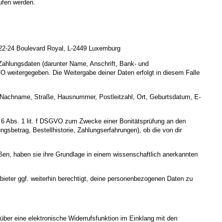
ufen werden.
, 22-24 Boulevard Royal, L-2449 Luxemburg
 Zahlungsdaten (darunter Name, Anschrift, Bank- und
O weitergegeben. Die Weitergabe deiner Daten erfolgt in diesem Falle
und Nachname, Straße, Hausnummer, Postleitzahl, Ort, Geburtsdatum, E-
. 6 Abs. 1 lit. f DSGVO zum Zwecke einer Bonitätsprüfung an den
gsbetrag, Bestellhistorie, Zahlungserfahrungen), ob die von dir
eßen, haben sie ihre Grundlage in einem wissenschaftlich anerkannten
bieter ggf. weiterhin berechtigt, deine personenbezogenen Daten zu
 über eine elektronische Widerrufsfunktion im Einklang mit den