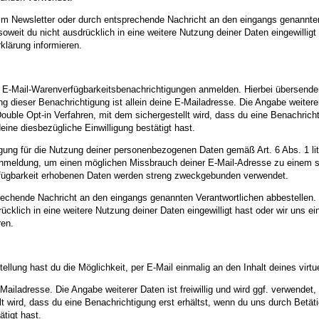
 im Newsletter oder durch entsprechende Nachricht an den eingangs genannten
soweit du nicht ausdrücklich in eine weitere Nutzung deiner Daten eingewill
rklärung informieren.
on E-Mail-Warenverfügbarkeitsbenachrichtigungen anmelden. Hierbei übersenden 
g dieser Benachrichtigung ist allein deine E-Mailadresse. Die Angabe weiterer 
ble Opt-in Verfahren, mit dem sichergestellt wird, dass du eine Benachrichti
ine diesbezügliche Einwilligung bestätigt hast.
lligung für die Nutzung deiner personenbezogenen Daten gemäß Art. 6 Abs. 1 l
Anmeldung, um einen möglichen Missbrauch deiner E-Mail-Adresse zu einem sp
fügbarkeit erhobenen Daten werden streng zweckgebunden verwendet.
prechende Nachricht an den eingangs genannten Verantwortlichen abbestellen.
drücklich in eine weitere Nutzung deiner Daten eingewilligt hast oder wir un
ren.
llung hast du die Möglichkeit, per E-Mail einmalig an den Inhalt deines virtu
E-Mailadresse. Die Angabe weiterer Daten ist freiwillig und wird ggf. verwend
lt wird, dass du eine Benachrichtigung erst erhältst, wenn du uns durch Bet
ätigt hast.