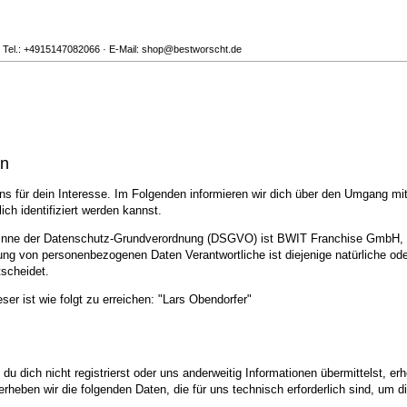
 Tel.: +4915147082066 · E-Mail: shop@bestworscht.de
en
s für dein Interesse. Im Folgenden informieren wir dich über den Umgang m
ch identifiziert werden kannst.
m Sinne der Datenschutz-Grundverordnung (DSGVO) ist BWIT Franchise GmbH, 
g von personenbezogenen Daten Verantwortliche ist diejenige natürliche oder
scheidet.
ser ist wie folgt zu erreichen: "Lars Obendorfer"
u dich nicht registrierst oder uns anderweitig Informationen übermittelst, er
 erheben wir die folgenden Daten, die für uns technisch erforderlich sind, um 