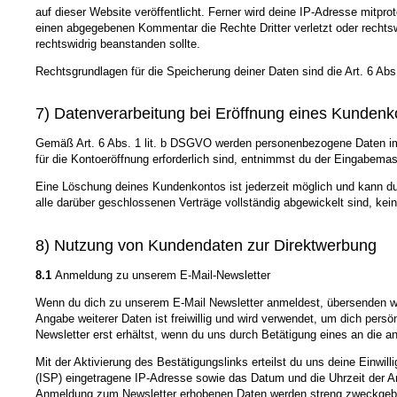
auf dieser Website veröffentlicht. Ferner wird deine IP-Adresse mitpro
einen abgegebenen Kommentar die Rechte Dritter verletzt oder rechtswidr
rechtswidrig beanstanden sollte.
Rechtsgrundlagen für die Speicherung deiner Daten sind die Art. 6 Ab
7) Datenverarbeitung bei Eröffnung eines Kundenk
Gemäß Art. 6 Abs. 1 lit. b DSGVO werden personenbezogene Daten im j
für die Kontoeröffnung erforderlich sind, entnimmst du der Eingabem
Eine Löschung deines Kundenkontos ist jederzeit möglich und kann du
alle darüber geschlossenen Verträge vollständig abgewickelt sind, kei
8) Nutzung von Kundendaten zur Direktwerbung
8.1
Anmeldung zu unserem E-Mail-Newsletter
Wenn du dich zu unserem E-Mail Newsletter anmeldest, übersenden wir 
Angabe weiterer Daten ist freiwillig und wird verwendet, um dich pers
Newsletter erst erhältst, wenn du uns durch Betätigung eines an die a
Mit der Aktivierung des Bestätigungslinks erteilst du uns deine Einwi
(ISP) eingetragene IP-Adresse sowie das Datum und die Uhrzeit der 
Anmeldung zum Newsletter erhobenen Daten werden streng zweckgeb