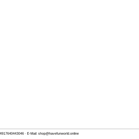
 +4917640443046 · E-Mail: shop@havefunworld.online