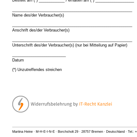
Bestellt am (*) ____________ / erhalten am (*) __________________
________________________________________________________
Name des/der Verbraucher(s)
________________________________________________________
Anschrift des/der Verbraucher(s)
________________________________________________________
Unterschrift des/der Verbraucher(s) (nur bei Mitteilung auf Papier)
_________________________
Datum
(*) Unzutreffendes streichen
Martina Heine · M-H-E-I-N-E · Borchsholt 29 · 28757 Bremen · Deutschland · Tel.: