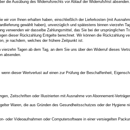
über die Ausübung des Widerrufsrechts vor Ablauf der Widerrufsfrist absenden.
ie wir von Ihnen erhalten haben, einschließlich der Lieferkosten (mit Ausnah
dardlieferung gewählt haben), unverzüglich und spätestens binnen vierzehn T
ung verwenden wir dasselbe Zahlungsmittel, das Sie bei der ursprünglichen Tr
egen dieser Rückzahlung Entgelte berechnet. Wir können die Rückzahlung ver
, je nachdem, welches der frühere Zeitpunkt ist.
n vierzehn Tagen ab dem Tag, an dem Sie uns über den Widerruf dieses Vertra
gen absenden.
 wenn dieser Wertverlust auf einen zur Prüfung der Beschaffenheit, Eigens
ungen, Zeitschriften oder Illustrierten mit Ausnahme von Abonnement-Verträge
rsiegelter Waren, die aus Gründen des Gesundheitsschutzes oder der Hygiene n
 Ton- oder Videoaufnahmen oder Computersoftware in einer versiegelten Packun