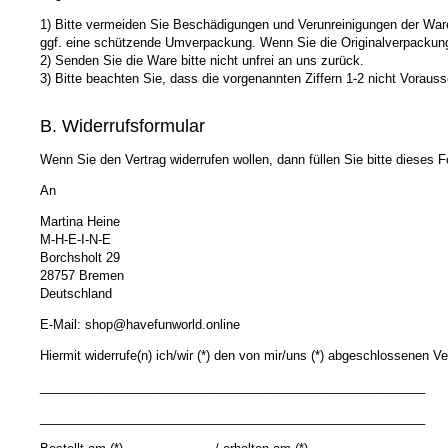
1) Bitte vermeiden Sie Beschädigungen und Verunreinigungen der Ware
ggf. eine schützende Umverpackung. Wenn Sie die Originalverpackung 
2) Senden Sie die Ware bitte nicht unfrei an uns zurück.
3) Bitte beachten Sie, dass die vorgenannten Ziffern 1-2 nicht Vorau
B. Widerrufsformular
Wenn Sie den Vertrag widerrufen wollen, dann füllen Sie bitte dieses
An
Martina Heine
M-H-E-I-N-E
Borchsholt 29
28757 Bremen
Deutschland
E-Mail: shop@havefunworld.online
Hiermit widerrufe(n) ich/wir (*) den von mir/uns (*) abgeschlossenen Ve
_______________________________________________________
_______________________________________________________