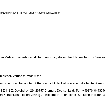
 +4917640443046 · E-Mail: shop@havefunworld.online
ei Verbraucher jede natürliche Person ist, die ein Rechtsgeschäft zu Zwecken
 diesen Vertrag zu widerrufen.
in von Ihnen benannter Dritter, der nicht der Beförderer ist, die letzte War
-E-I-N-E, Borchsholt 29, 28757 Bremen, Deutschland, Tel.: +4917640443046,
hren Entschluss, diesen Vertrag zu widerrufen, informieren. Sie können dafür 