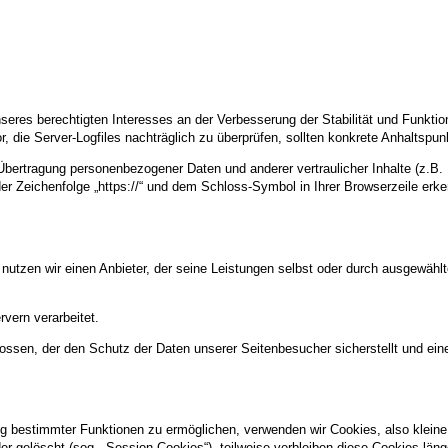
nseres berechtigten Interesses an der Verbesserung der Stabilität und Funktio
or, die Server-Logfiles nachträglich zu überprüfen, sollten konkrete Anhaltspu
ertragung personenbezogener Daten und anderer vertraulicher Inhalte (z.B. 
r Zeichenfolge „https://“ und dem Schloss-Symbol in Ihrer Browserzeile erk
 nutzen wir einen Anbieter, der seine Leistungen selbst oder durch ausgewähl
vern verarbeitet.
ossen, der den Schutz der Daten unserer Seitenbesucher sicherstellt und eine
g bestimmter Funktionen zu ermöglichen, verwenden wir Cookies, also kleine 
 gelöscht (sog. „Session-Cookies“), teilweise verbleiben diese Cookies län