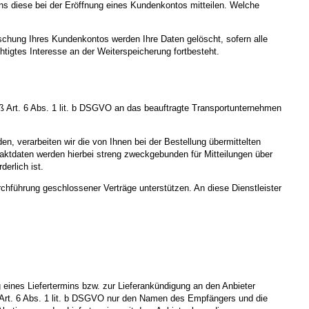
ns diese bei der Eröffnung eines Kundenkontos mitteilen. Welche
schung Ihres Kundenkontos werden Ihre Daten gelöscht, sofern alle
tigtes Interesse an der Weiterspeicherung fortbesteht.
 Art. 6 Abs. 1 lit. b DSGVO an das beauftragte Transportunternehmen
n, verarbeiten wir die von Ihnen bei der Bestellung übermittelten
aktdaten werden hierbei streng zweckgebunden für Mitteilungen über
erlich ist.
rchführung geschlossener Verträge unterstützen. An diese Dienstleister
ines Liefertermins bzw. zur Lieferankündigung an den Anbieter
äß Art. 6 Abs. 1 lit. b DSGVO nur den Namen des Empfängers und die