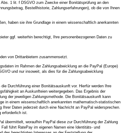
 6 Abs. 1 lit. f DSGVO zum Zwecke einer Bonitätsprüfung an den
hnungsbetrag, Bestellhistorie, Zahlungserfahrungen), ob die von Ihnen
eßen, haben sie ihre Grundlage in einem wissenschaftlich anerkannten
ieter ggf. weiterhin berechtigt, Ihre personenbezogenen Daten zu
den von Drittanbietern zusammensetzt.
hlungsdaten im Rahmen der Zahlungsabwicklung an die PayPal (Europe)
 DSGVO und nur insoweit, als dies für die Zahlungsabwicklung
 die Durchführung einer Bonitätsauskunft vor. Hierfür werden Ihre
ngsfähigkeit an Auskunfteien weitergegeben. Das Ergebnis der
llung der jeweiligen Zahlungsmethode. Die Bonitätsauskunft kann
lage in einem wissenschaftlich anerkannten mathematisch-statistischen
ng Ihrer Daten jederzeit durch eine Nachricht an PayPal widersprechen.
rforderlich ist.
l übermittelt, woraufhin PayPal diese zur Durchführung der Zahlung
m Fall führt RatePay im eigenen Namen eine Identitäts- und
d des berechtigten Interesses an der Feststellung der