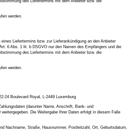
ge Abstimmung des Liefertermins mit dem Anbieter bzw. die
ufen werden.
ines Liefertermins bzw. zur Lieferankündigung an den Anbieter
äß Art. 6 Abs. 1 lit. b DSGVO nur den Namen des Empfängers und die
ge Abstimmung des Liefertermins mit dem Anbieter bzw. die
ufen werden.
, 22-24 Boulevard Royal, L-2449 Luxemburg
 Zahlungsdaten (darunter Name, Anschrift, Bank- und
weitergegeben. Die Weitergabe Ihrer Daten erfolgt in diesem Falle
r- und Nachname, Straße, Hausnummer, Postleitzahl, Ort, Geburtsdatum,