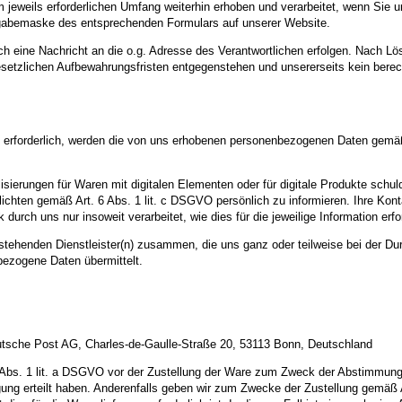
eweils erforderlichen Umfang weiterhin erhoben und verarbeitet, wenn Sie u
ingabemaske des entsprechenden Formulars auf unserer Website.
h eine Nachricht an die o.g. Adresse des Verantwortlichen erfolgen. Nach Lö
esetzlichen Aufbewahrungsfristen entgegenstehen und unsererseits kein berech
n erforderlich, werden die von uns erhobenen personenbezogenen Daten gemäß
ierungen für Waren mit digitalen Elementen oder für digitale Produkte schulde
chten gemäß Art. 6 Abs. 1 lit. c DSGVO persönlich zu informieren. Ihre Kont
ch uns nur insoweit verarbeitet, wie dies für die jeweilige Information erford
hstehenden Dienstleister(n) zusammen, die uns ganz oder teilweise bei der Du
ezogene Daten übermittelt.
eutsche Post AG, Charles-de-Gaulle-Straße 20, 53113 Bonn, Deutschland
Abs. 1 lit. a DSGVO vor der Zustellung der Ware zum Zweck der Abstimmung e
illigung erteilt haben. Anderenfalls geben wir zum Zwecke der Zustellung gem