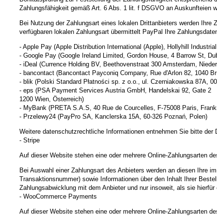
Zahlungsfähigkeit gemäß Art. 6 Abs. 1 lit. f DSGVO an Auskunfteien wei
Bei Nutzung der Zahlungsart eines lokalen Drittanbieters werden Ihre
verfügbaren lokalen Zahlungsart übermittelt PayPal Ihre Zahlungsdat
- Apple Pay (Apple Distribution International (Apple), Hollyhill Industrial
- Google Pay (Google Ireland Limited, Gordon House, 4 Barrow St, Dub
- iDeal (Currence Holding BV, Beethovenstraat 300 Amsterdam, Nieder
- bancontact (Bancontact Payconiq Company, Rue d'Arlon 82, 1040 Brü
- blik (Polski Standard Płatności sp. z o.o., ul. Czerniakowska 87A, 
- eps (PSA Payment Services Austria GmbH, Handelskai 92, Gate 2
1200 Wien, Österreich)
- MyBank (PRETA S.A.S, 40 Rue de Courcelles, F-75008 Paris, Frank
- Przelewy24 (PayPro SA, Kanclerska 15A, 60-326 Poznań, Polen)
Weitere datenschutzrechtliche Informationen entnehmen Sie bitte de
- Stripe
Auf dieser Website stehen eine oder mehrere Online-Zahlungsarten des
Bei Auswahl einer Zahlungsart des Anbieters werden an diesen Ihre i
Transaktionsnummer) sowie Informationen über den Inhalt Ihrer Bestel
Zahlungsabwicklung mit dem Anbieter und nur insoweit, als sie hierfür er
- WooCommerce Payments
Auf dieser Website stehen eine oder mehrere Online-Zahlungsarten de