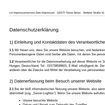
c/o Impressumservice Dein-Impressum · GEOTI Teona Simon · Stettiner Straße 41 ·
Datenschutzerklärung
1) Einleitung und Kontaktdaten des Verantwortlich
1.1
Wir freuen uns, dass Sie unsere Website besuchen, und bedanken 
Personenbezogene Daten sind hierbei alle Daten, mit denen Sie persönl
1.2
Verantwortlicher für die Datenverarbeitung auf dieser Website i
Hungen, Deutschland, Tel.: 015739599601, E-Mail: info@geoti.de. Der f
anderen über die Zwecke und Mittel der Verarbeitung von personenbe
2) Datenerfassung beim Besuch unserer Website
2.1
Bei der bloß informatorischen Nutzung unserer Website, also wenn S
übermittelt (sog. „Server-Logfiles“). Wenn Sie unsere Website aufrufen
Unsere besuchte Website
Datum und Uhrzeit zum Zeitpunkt des Zugriffes