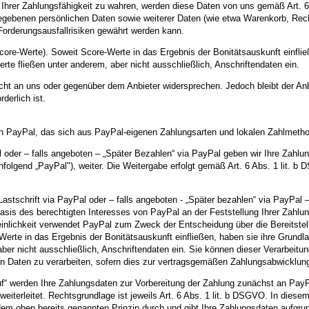
g Ihrer Zahlungsfähigkeit zu wahren, werden diese Daten von uns gemäß Art.
ngegebenen persönlichen Daten sowie weiterer Daten (wie etwa Warenkorb, Rec
Forderungsausfallrisiken gewährt werden kann.
core-Werte). Soweit Score-Werte in das Ergebnis der Bonitätsauskunft einfli
te fließen unter anderem, aber nicht ausschließlich, Anschriftendaten ein.
icht an uns oder gegenüber dem Anbieter widersprechen. Jedoch bleibt der Anb
derlich ist.
n PayPal, das sich aus PayPal-eigenen Zahlungsarten und lokalen Zahlmetho
al oder – falls angeboten – „Später Bezahlen“ via PayPal geben wir Ihre Za
hfolgend „PayPal"), weiter. Die Weitergabe erfolgt gemäß Art. 6 Abs. 1 lit. b
astschrift via PayPal oder – falls angeboten - „Später bezahlen“ via PayPal –
sis des berechtigten Interesses von PayPal an der Feststellung Ihrer Zahlu
einlichkeit verwendet PayPal zum Zweck der Entscheidung über die Bereitste
Werte in das Ergebnis der Bonitätsauskunft einfließen, haben sie ihre Grund
ber nicht ausschließlich, Anschriftendaten ein. Sie können dieser Verarbeitu
n Daten zu verarbeiten, sofern dies zur vertragsgemäßen Zahlungsabwicklung e
“ werden Ihre Zahlungsdaten zur Vorbereitung der Zahlung zunächst an PayPa
eiterleitet. Rechtsgrundlage ist jeweils Art. 6 Abs. 1 lit. b DSGVO. In diese
dem oben bereits genannten Prinzip durch und gibt Ihre Zahlungsdaten aufgrun