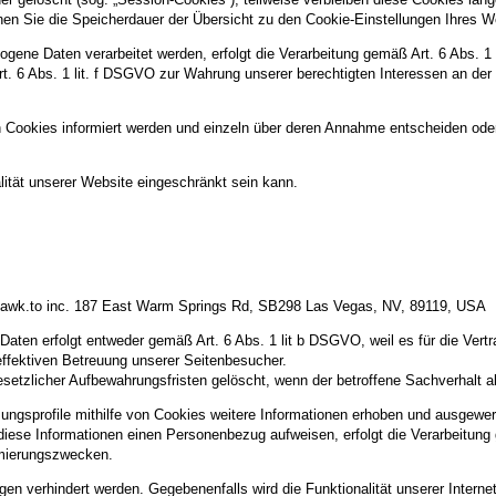
können Sie die Speicherdauer der Übersicht zu den Cookie-Einstellungen Ihre
gene Daten verarbeitet werden, erfolgt die Verarbeitung gemäß Art. 6 Abs. 1
Art. 6 Abs. 1 lit. f DSGVO zur Wahrung unserer berechtigten Interessen an der
n Cookies informiert werden und einzeln über deren Annahme entscheiden ode
ität unserer Website eingeschränkt sein kann.
: tawk.to inc. 187 East Warm Springs Rd, SB298 Las Vegas, NV, 89119, USA
ten erfolgt entweder gemäß Art. 6 Abs. 1 lit b DSGVO, weil es für die Vertr
effektiven Betreuung unserer Seitenbesucher.
setzlicher Aufbewahrungsfristen gelöscht, wenn der betroffene Sachverhalt ab
sprofile mithilfe von Cookies weitere Informationen erhoben und ausgewertet 
ese Informationen einen Personenbezug aufweisen, erfolgt die Verarbeitung 
imierungszwecken.
 verhindert werden. Gegebenenfalls wird die Funktionalität unserer Internet