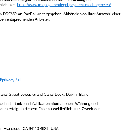
sich hier:
https://www.ratepay.com
/legal-payment-creditagencies
/
it. b DSGVO an PayPal weitergegeben. Abhängig von Ihrer Auswahl einer
 den entsprechenden Anbieter:
l
/privacy-full
anal Street Lower, Grand Canal Dock, Dublin, Irland
schrift, Bank- und Zahlkarteninformationen, Währung und
aten erfolgt in diesem Falle ausschließlich zum Zweck der
 San Francisco, CA 94110-4929, USA