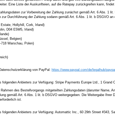
ter. Eine Liste der Auskunfteien, auf die Ratepay zurückgreifen kann, findet 
 Zahlungsdaten zur Vorbereitung der Zahlung zunächst gemäß Art. 6 Abs. 1 l
en zur Durchführung der Zahlung sodann gemäß Art. 6 Abs. 1 lit. b DSGVO an
 Estate, Hollyhill, Cork, Irland)
lin, D04 E5W5, Irland)
lande)
ssel, Belgien)
00-718 Warschau, Polen)
reich)
r Datenschutzerklärung von PayPal:
https://www.paypal.com
/de
/legalhub
/paypa
 folgenden Anbieters zur Verfügung: Stripe Payments Europe Ltd., 1 Grand C
m Rahmen des Bestellvorgangs mitgeteilten Zahlungsdaten (darunter Name, An
lung gemäß Art. 6 Abs. 1 lit. b DSGVO weitergegeben. Die Weitergabe Ihrer D
forderlich ist.
s folgenden Anbieters zur Verfügung: Automattic Inc., 60 29th Street #343,