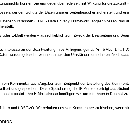
ngsprofils können Sie uns gegenüber jederzeit mit Wirkung für die Zukunft 
ossen, der den Schutz der Daten unserer Seitenbesucher sicherstellt und eine
US-Datenschutzrahmen (EU-US Data Privacy Framework) angeschlossen, das a
erstellt.
 oder E-Mail) werden – ausschließlich zum Zweck der Bearbeitung und Beantw
es Interesse an der Beantwortung Ihres Anliegens gemäß Art. 6 Abs. 1 lit. f D
e Daten werden gelöscht, wenn sich aus den Umständen entnehmen lässt, dass 
 Ihrem Kommentar auch Angaben zum Zeitpunkt der Erstellung des Kommenta
okolliert und gespeichert. Diese Speicherung der IP-Adresse erfolgt aus Siche
halte postet. Ihre E-Mailadresse benötigen wir, um mit Ihnen in Kontakt zu tret
 1 lit. b und f DSGVO. Wir behalten uns vor, Kommentare zu löschen, wenn sie
ontos