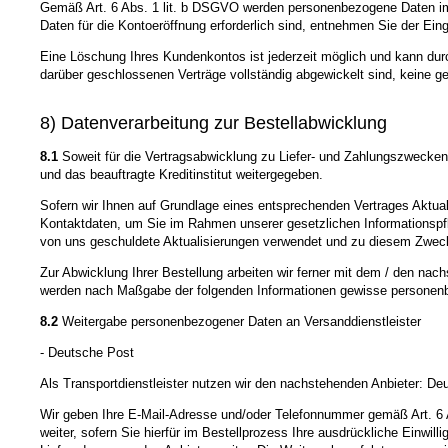
Gemäß Art. 6 Abs. 1 lit. b DSGVO werden personenbezogene Daten im j
Daten für die Kontoeröffnung erforderlich sind, entnehmen Sie der E
Eine Löschung Ihres Kundenkontos ist jederzeit möglich und kann durc
darüber geschlossenen Verträge vollständig abgewickelt sind, keine g
8) Datenverarbeitung zur Bestellabwicklung
8.1
Soweit für die Vertragsabwicklung zu Liefer- und Zahlungszwecke
und das beauftragte Kreditinstitut weitergegeben.
Sofern wir Ihnen auf Grundlage eines entsprechenden Vertrages Aktualis
Kontaktdaten, um Sie im Rahmen unserer gesetzlichen Informationspfli
von uns geschuldete Aktualisierungen verwendet und zu diesem Zweck dur
Zur Abwicklung Ihrer Bestellung arbeiten wir ferner mit dem / den nac
werden nach Maßgabe der folgenden Informationen gewisse personenb
8.2
Weitergabe personenbezogener Daten an Versanddienstleister
- Deutsche Post
Als Transportdienstleister nutzen wir den nachstehenden Anbieter: D
Wir geben Ihre E-Mail-Adresse und/oder Telefonnummer gemäß Art. 6 
weiter, sofern Sie hierfür im Bestellprozess Ihre ausdrückliche Einw