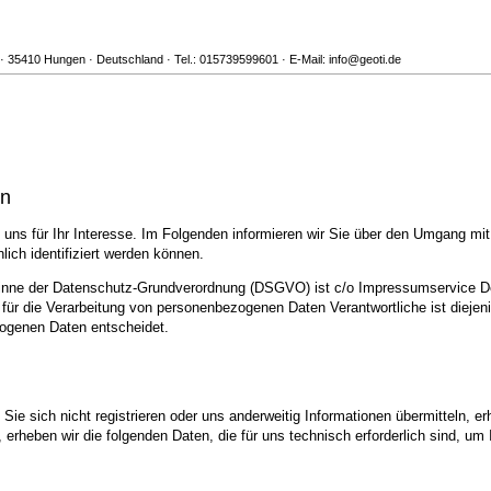
 35410 Hungen · Deutschland · Tel.: 015739599601 · E-Mail: info@geoti.de
en
uns für Ihr Interesse. Im Folgenden informieren wir Sie über den Umgang mi
ich identifiziert werden können.
m Sinne der Datenschutz-Grundverordnung (DSGVO) ist c/o Impressumservice 
ür die Verarbeitung von personenbezogenen Daten Verantwortliche ist diejenig
zogenen Daten entscheidet.
ie sich nicht registrieren oder uns anderweitig Informationen übermitteln, er
, erheben wir die folgenden Daten, die für uns technisch erforderlich sind, u