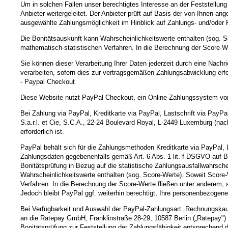
Um in solchen Fällen unser berechtigtes Interesse an der Feststellun
Anbieter weitergeleitet. Der Anbieter prüft auf Basis der von Ihnen a
ausgewählte Zahlungsmöglichkeit im Hinblick auf Zahlungs- und/oder 
Die Bonitätsauskunft kann Wahrscheinlichkeitswerte enthalten (sog. S
mathematisch-statistischen Verfahren. In die Berechnung der Score-Wer
Sie können dieser Verarbeitung Ihrer Daten jederzeit durch eine Nachr
verarbeiten, sofern dies zur vertragsgemäßen Zahlungsabwicklung erfor
- Paypal Checkout
Diese Website nutzt PayPal Checkout, ein Online-Zahlungssystem vo
Bei Zahlung via PayPal, Kreditkarte via PayPal, Lastschrift via PayP
S.a.r.l. et Cie, S.C.A., 22-24 Boulevard Royal, L-2449 Luxemburg (nac
erforderlich ist.
PayPal behält sich für die Zahlungsmethoden Kreditkarte via PayPal, L
Zahlungsdaten gegebenenfalls gemäß Art. 6 Abs. 1 lit. f DSGVO auf Ba
Bonitätsprüfung in Bezug auf die statistische Zahlungsausfallwahrsch
Wahrscheinlichkeitswerte enthalten (sog. Score-Werte). Soweit Score-
Verfahren. In die Berechnung der Score-Werte fließen unter anderem, a
Jedoch bleibt PayPal ggf. weiterhin berechtigt, Ihre personenbezogene
Bei Verfügbarkeit und Auswahl der PayPal-Zahlungsart „Rechnungskauf
an die Ratepay GmbH, Franklinstraße 28-29, 10587 Berlin („Ratepay") w
Bonitätsprüfung zur Feststellung der Zahlungsfähigkeit entsprechend 