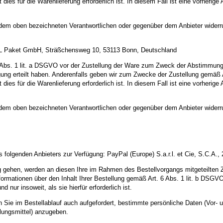
t dies für die Warenlieferung erforderlich ist. In diesem Fall ist eine vorheri
r dem oben bezeichneten Verantwortlichen oder gegenüber dem Anbieter widerr
 DHL Paket GmbH, Sträßchensweg 10, 53113 Bonn, Deutschland
Abs. 1 lit. a DSGVO vor der Zustellung der Ware zum Zweck der Abstimmung e
illigung erteilt haben. Anderenfalls geben wir zum Zwecke der Zustellung gem
t dies für die Warenlieferung erforderlich ist. In diesem Fall ist eine vorheri
r dem oben bezeichneten Verantwortlichen oder gegenüber dem Anbieter widerr
 folgenden Anbieters zur Verfügung: PayPal (Europe) S.a.r.l. et Cie, S.C.A.
ung gehen, werden an diesen Ihre im Rahmen des Bestellvorgangs mitgeteilten
mationen über den Inhalt Ihrer Bestellung gemäß Art. 6 Abs. 1 lit. b DSGVO 
ur insoweit, als sie hierfür erforderlich ist.
den Sie im Bestellablauf auch aufgefordert, bestimmte persönliche Daten (Vo
lungsmittel) anzugeben.