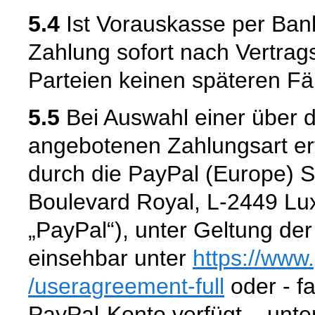
5.4
Ist Vorauskasse per Bank
Zahlung sofort nach Vertrags
Parteien keinen späteren Fäl
5.5
Bei Auswahl einer über 
angebotenen Zahlungsart er
durch die PayPal (Europe) S.à
Boulevard Royal, L-2449 L
„PayPal“), unter Geltung d
einsehbar unter
https://www
/useragreement-full
oder - fa
PayPal-Konto verfügt – unte