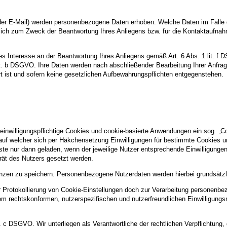
er E-Mail) werden personenbezogene Daten erhoben. Welche Daten im Falle 
ßlich zum Zweck der Beantwortung Ihres Anliegens bzw. für die Kontaktaufna
tes Interesse an der Beantwortung Ihres Anliegens gemäß Art. 6 Abs. 1 lit. f 
 lit. b DSGVO. Ihre Daten werden nach abschließender Bearbeitung Ihrer Anfra
t ist und sofern keine gesetzlichen Aufbewahrungspflichten entgegenstehen.
 einwilligungspflichtige Cookies und cookie-basierte Anwendungen ein sog. „C
, auf welcher sich per Häkchensetzung Einwilligungen für bestimmte Cookies u
ste nur dann geladen, wenn der jeweilige Nutzer entsprechende Einwilligungen 
erät des Nutzers gesetzt werden.
nzen zu speichern. Personenbezogene Nutzerdaten werden hierbei grundsätzlic
rotokollierung von Cookie-Einstellungen doch zur Verarbeitung personenbezo
nem rechtskonformen, nutzerspezifischen und nutzerfreundlichen Einwilligun
lit. c DSGVO. Wir unterliegen als Verantwortliche der rechtlichen Verpflichtun