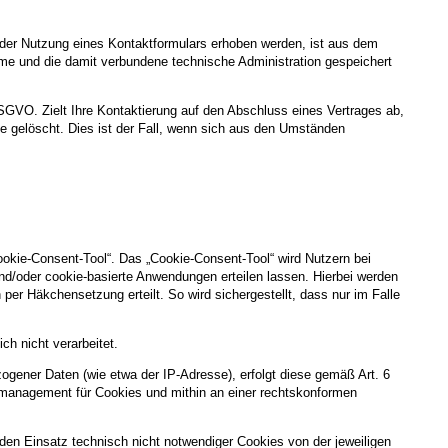
der Nutzung eines Kontaktformulars erhoben werden, ist aus dem
hme und die damit verbundene technische Administration gespeichert
DSGVO. Zielt Ihre Kontaktierung auf den Abschluss eines Vertrages ab,
ge gelöscht. Dies ist der Fall, wenn sich aus den Umständen
ookie-Consent-Tool“. Das „Cookie-Consent-Tool“ wird Nutzern bei
nd/oder cookie-basierte Anwendungen erteilen lassen. Hierbei werden
per Häkchensetzung erteilt. So wird sichergestellt, dass nur im Falle
h nicht verarbeitet.
gener Daten (wie etwa der IP-Adresse), erfolgt diese gemäß Art. 6
gsmanagement für Cookies und mithin an einer rechtskonformen
g, den Einsatz technisch nicht notwendiger Cookies von der jeweiligen