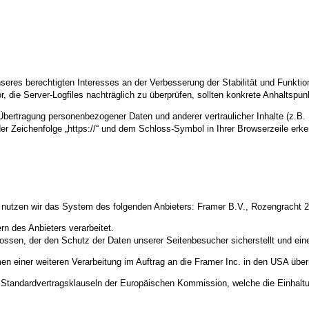
nseres berechtigten Interesses an der Verbesserung der Stabilität und Funktio
or, die Server-Logfiles nachträglich zu überprüfen, sollten konkrete Anhaltspu
ertragung personenbezogener Daten und anderer vertraulicher Inhalte (z.B. 
r Zeichenfolge „https://“ und dem Schloss-Symbol in Ihrer Browserzeile erk
te nutzen wir das System des folgenden Anbieters: Framer B.V., Rozengracht
n des Anbieters verarbeitet.
ossen, der den Schutz der Daten unserer Seitenbesucher sicherstellt und eine
einer weiteren Verarbeitung im Auftrag an die Framer Inc. in den USA überm
uf Standardvertragsklauseln der Europäischen Kommission, welche die Einhalt