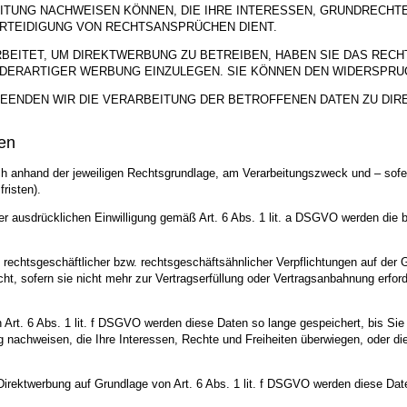
ITUNG NACHWEISEN KÖNNEN, DIE IHRE INTERESSEN, GRUNDRECHT
RTEIDIGUNG VON RECHTSANSPRÜCHEN DIENT.
ITET, UM DIREKTWERBUNG ZU BETREIBEN, HABEN SIE DAS RECHT
ERARTIGER WERBUNG EINZULEGEN. SIE KÖNNEN DEN WIDERSPRUC
EENDEN WIR DIE VERARBEITUNG DER BETROFFENEN DATEN ZU DI
en
anhand der jeweiligen Rechtsgrundlage, am Verarbeitungszweck und – sofern
risten).
 ausdrücklichen Einwilligung gemäß Art. 6 Abs. 1 lit. a DSGVO werden die bet
 rechtsgeschäftlicher bzw. rechtsgeschäftsähnlicher Verpflichtungen auf der 
t, sofern sie nicht mehr zur Vertragserfüllung oder Vertragsanbahnung erforde
Art. 6 Abs. 1 lit. f DSGVO werden diese Daten so lange gespeichert, bis Si
 nachweisen, die Ihre Interessen, Rechte und Freiheiten überwiegen, oder d
ektwerbung auf Grundlage von Art. 6 Abs. 1 lit. f DSGVO werden diese Daten