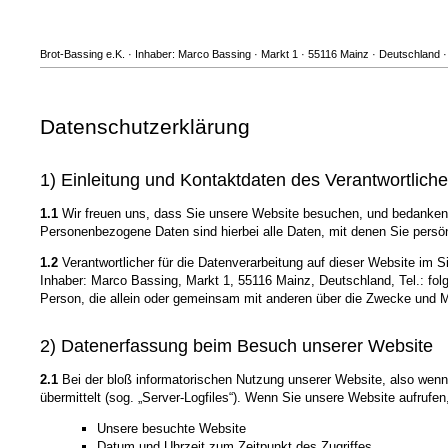
Brot-Bassing e.K. · Inhaber: Marco Bassing · Markt 1 · 55116 Mainz · Deutschland · T
Datenschutzerklärung
1) Einleitung und Kontaktdaten des Verantwortlich
1.1
Wir freuen uns, dass Sie unsere Website besuchen, und bedanken 
Personenbezogene Daten sind hierbei alle Daten, mit denen Sie persönl
1.2
Verantwortlicher für die Datenverarbeitung auf dieser Website im
Inhaber: Marco Bassing, Markt 1, 55116 Mainz, Deutschland, Tel.: folgt
Person, die allein oder gemeinsam mit anderen über die Zwecke und M
2) Datenerfassung beim Besuch unserer Website
2.1
Bei der bloß informatorischen Nutzung unserer Website, also wenn S
übermittelt (sog. „Server-Logfiles“). Wenn Sie unsere Website aufrufen
Unsere besuchte Website
Datum und Uhrzeit zum Zeitpunkt des Zugriffes