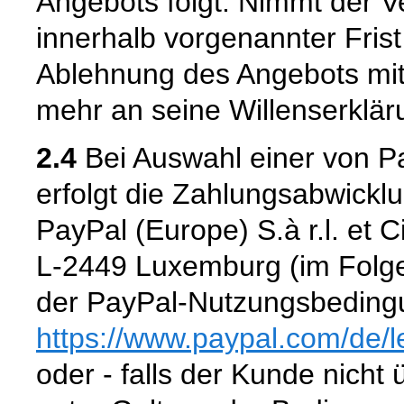
Angebots folgt. Nimmt der 
innerhalb vorgenannter Frist n
Ablehnung des Angebots mit
mehr an seine Willenserklär
2.4
Bei Auswahl einer von P
erfolgt die Zahlungsabwickl
PayPal (Europe) S.à r.l. et 
L-2449 Luxemburg (im Folge
der PayPal-Nutzungsbedingu
https://www.paypal.com
/de
/
oder - falls der Kunde nicht