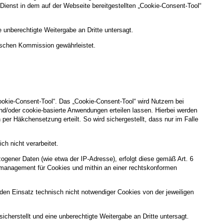
en Dienst in dem auf der Webseite bereitgestellten „Cookie-Consent-Tool“
 unberechtigte Weitergabe an Dritte untersagt.
ischen Kommission gewährleistet.
ookie-Consent-Tool“. Das „Cookie-Consent-Tool“ wird Nutzern bei
nd/oder cookie-basierte Anwendungen erteilen lassen. Hierbei werden
per Häkchensetzung erteilt. So wird sichergestellt, dass nur im Falle
h nicht verarbeitet.
gener Daten (wie etwa der IP-Adresse), erfolgt diese gemäß Art. 6
gsmanagement für Cookies und mithin an einer rechtskonformen
g, den Einsatz technisch nicht notwendiger Cookies von der jeweiligen
cherstellt und eine unberechtigte Weitergabe an Dritte untersagt.