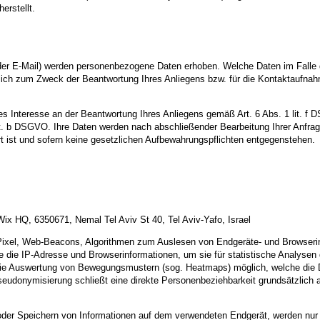
erstellt.
er E-Mail) werden personenbezogene Daten erhoben. Welche Daten im Falle 
ßlich zum Zweck der Beantwortung Ihres Anliegens bzw. für die Kontaktaufna
tes Interesse an der Beantwortung Ihres Anliegens gemäß Art. 6 Abs. 1 lit. f 
 lit. b DSGVO. Ihre Daten werden nach abschließender Bearbeitung Ihrer Anfra
t ist und sofern keine gesetzlichen Aufbewahrungspflichten entgegenstehen.
ix HQ, 6350671, Nemal Tel Aviv St 40, Tel Aviv-Yafo, Israel
-Pixel, Web-Beacons, Algorithmen zum Auslesen von Endgeräte- und Browserin
 die IP-Adresse und Browserinformationen, um sie für statistische Analyse
 die Auswertung von Bewegungsmustern (sog. Heatmaps) möglich, welche die D
Pseudonymisierung schließt eine direkte Personenbeziehbarkeit grundsätzlic
oder Speichern von Informationen auf dem verwendeten Endgerät, werden nur