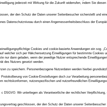
 Einwilligung jederzeit mit Wirkung für die Zukunft widerrufen, indem Sie dies
ossen, der den Schutz der Daten unserer Seitenbesucher sicherstellt und eine
ssenes Datenschutzniveau durch einen Angemessenheitsbeschluss der Europä
 einwilligungspflichtige Cookies und cookie-basierte Anwendungen ein sog. „C
, auf welcher sich per Häkchensetzung Einwilligungen für bestimmte Cookies u
ste nur dann geladen, wenn der jeweilige Nutzer entsprechende Einwilligungen 
erät des Nutzers gesetzt werden.
nzen zu speichern. Personenbezogene Nutzerdaten werden hierbei grundsätzlic
rotokollierung von Cookie-Einstellungen doch zur Verarbeitung personenbezo
nem rechtskonformen, nutzerspezifischen und nutzerfreundlichen Einwilligun
lit. c DSGVO. Wir unterliegen als Verantwortliche der rechtlichen Verpflichtun
itungsvertrag geschlossen, der den Schutz der Daten unserer Seitenbesucher si