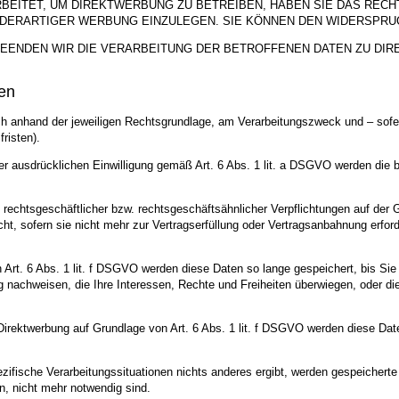
ITET, UM DIREKTWERBUNG ZU BETREIBEN, HABEN SIE DAS RECHT
ERARTIGER WERBUNG EINZULEGEN. SIE KÖNNEN DEN WIDERSPRUC
EENDEN WIR DIE VERARBEITUNG DER BETROFFENEN DATEN ZU DI
en
anhand der jeweiligen Rechtsgrundlage, am Verarbeitungszweck und – sofern
risten).
 ausdrücklichen Einwilligung gemäß Art. 6 Abs. 1 lit. a DSGVO werden die bet
 rechtsgeschäftlicher bzw. rechtsgeschäftsähnlicher Verpflichtungen auf der 
t, sofern sie nicht mehr zur Vertragserfüllung oder Vertragsanbahnung erforde
Art. 6 Abs. 1 lit. f DSGVO werden diese Daten so lange gespeichert, bis Si
 nachweisen, die Ihre Interessen, Rechte und Freiheiten überwiegen, oder d
ektwerbung auf Grundlage von Art. 6 Abs. 1 lit. f DSGVO werden diese Daten
ezifische Verarbeitungssituationen nichts anderes ergibt, werden gespeicher
n, nicht mehr notwendig sind.