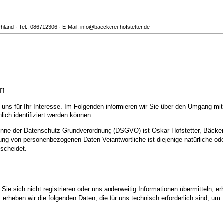
hland · Tel.: 086712306 · E-Mail: info@baeckerei-hofstetter.de
en
uns für Ihr Interesse. Im Folgenden informieren wir Sie über den Umgang mi
ich identifiziert werden können.
Sinne der Datenschutz-Grundverordnung (DSGVO) ist Oskar Hofstetter, Bäckere
tung von personenbezogenen Daten Verantwortliche ist diejenige natürliche ode
scheidet.
ie sich nicht registrieren oder uns anderweitig Informationen übermitteln, er
, erheben wir die folgenden Daten, die für uns technisch erforderlich sind, u