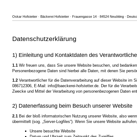
Oskar Hofstetter · Bäckerei Hofstetter · Frauengasse 14 · 84524 Neuötting · Deutsc
Datenschutzerklärung
1) Einleitung und Kontaktdaten des Verantwortlich
1.1
Wir freuen uns, dass Sie unsere Website besuchen, und bedanken 
Personenbezogene Daten sind hierbei alle Daten, mit denen Sie persönl
1.2
Verantwortlicher für die Datenverarbeitung auf dieser Website im 
086712306, E-Mail: info@baeckerei-hofstetter.de. Der für die Verarbei
Zwecke und Mittel der Verarbeitung von personenbezogenen Daten ent
2) Datenerfassung beim Besuch unserer Website
2.1
Bei der bloß informatorischen Nutzung unserer Website, also wenn S
übermittelt (sog. „Server-Logfiles“). Wenn Sie unsere Website aufrufen
Unsere besuchte Website
Datum und Uhrzeit zum Zeitpunkt des Zugriffes