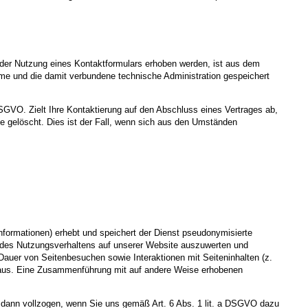
der Nutzung eines Kontaktformulars erhoben werden, ist aus dem
hme und die damit verbundene technische Administration gespeichert
DSGVO. Zielt Ihre Kontaktierung auf den Abschluss eines Vertrages ab,
ge gelöscht. Dies ist der Fall, wenn sich aus den Umständen
formationen) erhebt und speichert der Dienst pseudonymisierte
n des Nutzungsverhaltens auf unserer Website auszuwerten und
auer von Seitenbesuchen sowie Interaktionen mit Seiteninhalten (z.
h aus. Eine Zusammenführung mit auf andere Weise erhobenen
 dann vollzogen, wenn Sie uns gemäß Art. 6 Abs. 1 lit. a DSGVO dazu