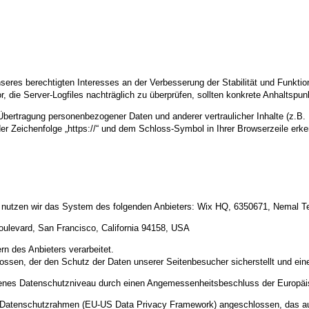
nseres berechtigten Interesses an der Verbesserung der Stabilität und Funktio
or, die Server-Logfiles nachträglich zu überprüfen, sollten konkrete Anhaltspu
ertragung personenbezogener Daten und anderer vertraulicher Inhalte (z.B. 
r Zeichenfolge „https://“ und dem Schloss-Symbol in Ihrer Browserzeile erk
e nutzen wir das System des folgenden Anbieters: Wix HQ, 6350671, Nemal Tel 
oulevard, San Francisco, California 94158, USA
n des Anbieters verarbeitet.
ossen, der den Schutz der Daten unserer Seitenbesucher sicherstellt und eine
ssenes Datenschutzniveau durch einen Angemessenheitsbeschluss der Europä
US-Datenschutzrahmen (EU-US Data Privacy Framework) angeschlossen, das a