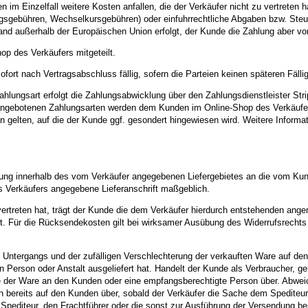
im Einzelfall weitere Kosten anfallen, die der Verkäufer nicht zu vertreten 
ungsgebühren, Wechselkursgebühren) oder einfuhrrechtliche Abgaben bzw. Steu
 Land außerhalb der Europäischen Union erfolgt, der Kunde die Zahlung aber
p des Verkäufers mitgeteilt.
ort nach Vertragsabschluss fällig, sofern die Parteien keinen späteren Fälli
ahlungsart erfolgt die Zahlungsabwicklung über den Zahlungsdienstleister St
pe angebotenen Zahlungsarten werden dem Kunden im Online-Shop des Verkäufer
gelten, auf die der Kunde ggf. gesondert hingewiesen wird. Weitere Informat
erung innerhalb des vom Verkäufer angegebenen Liefergebietes an die vom Kund
es Verkäufers angegebene Lieferanschrift maßgeblich.
ertreten hat, trägt der Kunde die dem Verkäufer hierdurch entstehenden angem
. Für die Rücksendekosten gilt bei wirksamer Ausübung des Widerrufsrechts 
n Untergangs und der zufälligen Verschlechterung der verkauften Ware auf de
Person oder Anstalt ausgeliefert hat. Handelt der Kunde als Verbraucher, geh
e der Ware an den Kunden oder eine empfangsberechtigte Person über. Abweic
n bereits auf den Kunden über, sobald der Verkäufer die Sache dem Spediteu
Spediteur, den Frachtführer oder die sonst zur Ausführung der Versendung be