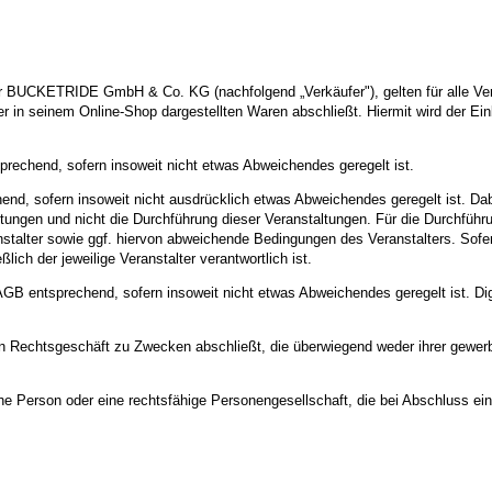
BUCKETRIDE GmbH & Co. KG (nachfolgend „Verkäufer"), gelten für alle Vert
fer in seinem Online-Shop dargestellten Waren abschließt. Hiermit wird der
rechend, sofern insoweit nicht etwas Abweichendes geregelt ist.
end, sofern insoweit nicht ausdrücklich etwas Abweichendes geregelt ist. Dab
tungen und nicht die Durchführung dieser Veranstaltungen. Für die Durchführu
ter sowie ggf. hiervon abweichende Bedingungen des Veranstalters. Sofern der
ich der jeweilige Veranstalter verantwortlich ist.
 AGB entsprechend, sofern insoweit nicht etwas Abweichendes geregelt ist. Dig
in Rechtsgeschäft zu Zwecken abschließt, die überwiegend weder ihrer gewerbl
che Person oder eine rechtsfähige Personengesellschaft, die bei Abschluss e