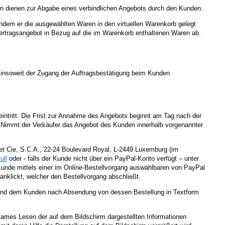
rn dienen zur Abgabe eines verbindlichen Angebots durch den Kunden.
hdem er die ausgewählten Waren in den virtuellen Warenkorb gelegt
Vertragsangebot in Bezug auf die im Warenkorb enthaltenen Waren ab.
ei insoweit der Zugang der Auftragsbestätigung beim Kunden
eintritt. Die Frist zur Annahme des Angebots beginnt am Tag nach der
 Nimmt der Verkäufer das Angebot des Kunden innerhalb vorgenannter
 et Cie, S.C.A., 22-24 Boulevard Royal, L-2449 Luxemburg (im
ull
oder - falls der Kunde nicht über ein PayPal-Konto verfügt – unter
 Kunde mittels einer im Online-Bestellvorgang auswählbaren von PayPal
nklickt, welcher den Bestellvorgang abschließt.
t und dem Kunden nach Absendung von dessen Bestellung in Textform
sames Lesen der auf dem Bildschirm dargestellten Informationen