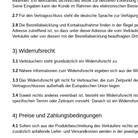
erkennen. Ein wirksames technisches Mittel zur besseren Erkennung vo
Seine Eingaben kann der Kunde im Rahmen des elektronischen Bestellpr
2.7
Für den Vertragsschluss steht die deutsche Sprache zur Verfügung
2.8
Die Bestellabwicklung und Kontaktaufnahme finden in der Regel per
Adresse zutreffend ist, so dass unter dieser Adresse die vom Verkäu
Verkäufer oder von diesem mit der Bestellabwicklung beauftragten Dri
3) Widerrufsrecht
3.1
Verbrauchern steht grundsätzlich ein Widerrufsrecht zu.
3.2
Nähere Informationen zum Widerrufsrecht ergeben sich aus der Wi
3.3
Das Widerrufsrecht gilt nicht für Verbraucher, die zum Zeitpunkt 
Vertragsschlusses außerhalb der Europäischen Union liegen.
3.4
Soweit nichts anderes vereinbart ist, besteht ein Widerrufsrecht n
spezifischen Termin oder Zeitraum vorsieht. Danach ist ein Widerruf
4) Preise und Zahlungsbedingungen
4.1
Sofern sich aus der Produktbeschreibung des Verkäufers nichts an
zusätzlich anfallende Liefer- und Versandkosten werden in der jeweil