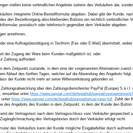
gen stellen keine verbindlichen Angebote seitens des Verkäufers dar, sonde
ufers integrierte Online-Bestellformular abgeben. Dabei gibt der Kunde, nac
 des den Bestellvorgang abschließenden Buttons ein rechtlich verbindliches 
ktformular, postalisch oder telefonisch gegenüber dem Verkäufer abgeben.
agen annehmen,
der eine Auftragsbestätigung in Textform (Fax oder E-Mail) übermittelt, wob
weit der Zugang der Ware beim Kunden maßgeblich ist, oder
 Zahlung auffordert.
in dem Zeitpunkt zustande, in dem eine der vorgenannten Alternativen zuerst 
m Ablauf des fünften Tages, welcher auf die Absendung des Angebots folgt.
, dass der Kunde nicht mehr an seine Willenserklärung gebunden ist.
Zahlungsabwicklung über den Zahlungsdienstleister PayPal (Europe) S.à r.l.
, einsehbar unter
https://www.paypal.com
/de
/legalhub
/paypal
/useragreement-f
r unter
https://www.paypal.com
/de
/legalhub
/paypal
/privacywax-full
. Zahlt der
hme des Angebots des Kunden in dem Zeitpunkt, in dem der Kunde den Button a
rs wird der Vertragstext nach dem Vertragsschluss vom Verkäufer gespeicher
e Zugänglichmachung des Vertragstextes durch den Verkäufer erfolgt nicht.
ormular des Verkäufers kann der Kunde mögliche Eingabefehler durch aufmerk