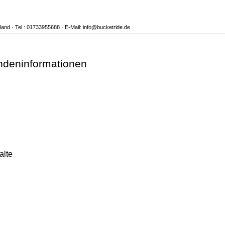
d · Tel.: 01733955688 · E-Mail: info@bucketride.de
ndeninformationen
alte