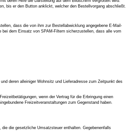
t deren Hilfe die Darstellung auf dem Bildschirm vergrößert wird.
, bis er den Button anklickt, welcher den Bestellvorgang abschließt.
stellen, dass die von ihm zur Bestellabwicklung angegebene E-Mail-
 bei dem Einsatz von SPAM-Filtern sicherzustellen, dass alle vom
 und deren alleiniger Wohnsitz und Lieferadresse zum Zeitpunkt des
reizeitbetätigungen, wenn der Vertrag für die Erbringung einen
ermingebundene Freizeitveranstaltungen zum Gegenstand haben.
 die die gesetzliche Umsatzsteuer enthalten. Gegebenenfalls