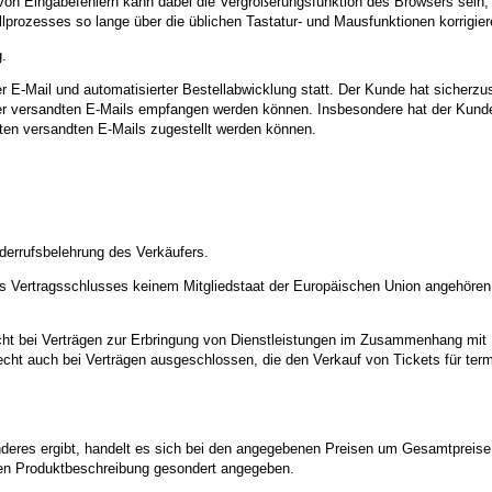
n Eingabefehlern kann dabei die Vergrößerungsfunktion des Browsers sein, mi
ozesses so lange über die üblichen Tastatur- und Mausfunktionen korrigieren
.
 E-Mail und automatisierter Bestellabwicklung statt. Der Kunde hat sicherzu
fer versandten E-Mails empfangen werden können. Insbesondere hat der Kunde
tten versandten E-Mails zugestellt werden können.
derrufsbelehrung des Verkäufers.
des Vertragsschlusses keinem Mitgliedstaat der Europäischen Union angehören
icht bei Verträgen zur Erbringung von Dienstleistungen im Zusammenhang mit F
srecht auch bei Verträgen ausgeschlossen, die den Verkauf von Tickets für t
deres ergibt, handelt es sich bei den angegebenen Preisen um Gesamtpreise,
igen Produktbeschreibung gesondert angegeben.