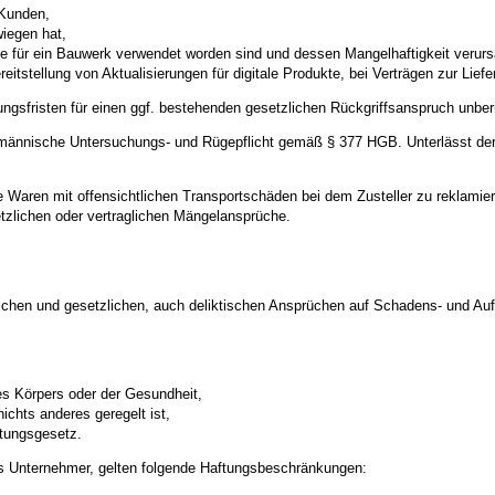
 Kunden,
wiegen hat,
se für ein Bauwerk verwendet worden sind und dessen Mangelhaftigkeit verur
reitstellung von Aktualisierungen für digitale Produkte, bei Verträgen zur Lie
ungsfristen für einen ggf. bestehenden gesetzlichen Rückgriffsanspruch unberü
fmännische Untersuchungs- und Rügepflicht gemäß § 377 HGB. Unterlässt der K
te Waren mit offensichtlichen Transportschäden bei dem Zusteller zu reklami
tzlichen oder vertraglichen Mängelansprüche.
lichen und gesetzlichen, auch deliktischen Ansprüchen auf Schadens- und Au
des Körpers oder der Gesundheit,
ichts anderes geregelt ist,
tungsgesetz.
ls Unternehmer, gelten folgende Haftungsbeschränkungen: