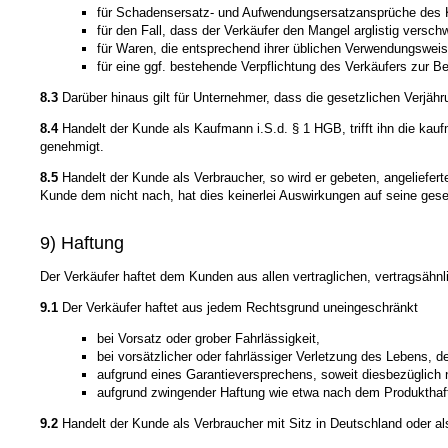
für Schadensersatz- und Aufwendungsersatzansprüche des
für den Fall, dass der Verkäufer den Mangel arglistig versch
für Waren, die entsprechend ihrer üblichen Verwendungswei
für eine ggf. bestehende Verpflichtung des Verkäufers zur Be
8.3
Darüber hinaus gilt für Unternehmer, dass die gesetzlichen Verjähr
8.4
Handelt der Kunde als Kaufmann i.S.d. § 1 HGB, trifft ihn die kau
genehmigt.
8.5
Handelt der Kunde als Verbraucher, so wird er gebeten, angeliefer
Kunde dem nicht nach, hat dies keinerlei Auswirkungen auf seine gese
9) Haftung
Der Verkäufer haftet dem Kunden aus allen vertraglichen, vertragsähn
9.1
Der Verkäufer haftet aus jedem Rechtsgrund uneingeschränkt
bei Vorsatz oder grober Fahrlässigkeit,
bei vorsätzlicher oder fahrlässiger Verletzung des Lebens, 
aufgrund eines Garantieversprechens, soweit diesbezüglich n
aufgrund zwingender Haftung wie etwa nach dem Produkthaf
9.2
Handelt der Kunde als Verbraucher mit Sitz in Deutschland oder a