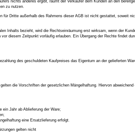
ers nichts anderes ergibt, räumt der Verkäufer dem Kunden an den bereitgestel
ken zu nutzen.
en für Dritte außerhalb des Rahmens dieser AGB ist nicht gestattet, soweit ni
talen Inhalts bezieht, wird die Rechtseinräumung erst wirksam, wenn der Kunde
or diesem Zeitpunkt vorläufig erlauben. Ein Übergang der Rechte findet durch
en Bezahlung des geschuldeten Kaufpreises das Eigentum an der gelieferten War
gelten die Vorschriften der gesetzlichen Mängelhaftung. Hiervon abweichend g
e ein Jahr ab Ablieferung der Ware;
en;
gelhaftung eine Ersatzlieferung erfolgt.
rzungen gelten nicht