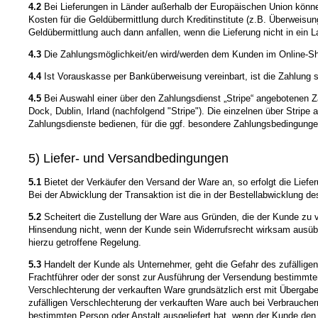
4.2
Bei Lieferungen in Länder außerhalb der Europäischen Union können 
Kosten für die Geldübermittlung durch Kreditinstitute (z.B. Überweis
Geldübermittlung auch dann anfallen, wenn die Lieferung nicht in ein
4.3
Die Zahlungsmöglichkeit/en wird/werden dem Kunden im Online-Sho
4.4
Ist Vorauskasse per Banküberweisung vereinbart, ist die Zahlung sof
4.5
Bei Auswahl einer über den Zahlungsdienst „Stripe“ angebotenen Z
Dock, Dublin, Irland (nachfolgend "Stripe"). Die einzelnen über Stri
Zahlungsdienste bedienen, für die ggf. besondere Zahlungsbedingungen 
5) Liefer- und Versandbedingungen
5.1
Bietet der Verkäufer den Versand der Ware an, so erfolgt die Lief
Bei der Abwicklung der Transaktion ist die in der Bestellabwicklung d
5.2
Scheitert die Zustellung der Ware aus Gründen, die der Kunde zu v
Hinsendung nicht, wenn der Kunde sein Widerrufsrecht wirksam ausübt
hierzu getroffene Regelung.
5.3
Handelt der Kunde als Unternehmer, geht die Gefahr des zufällige
Frachtführer oder der sonst zur Ausführung der Versendung bestimmten 
Verschlechterung der verkauften Ware grundsätzlich erst mit Übergab
zufälligen Verschlechterung der verkauften Ware auch bei Verbraucher
bestimmten Person oder Anstalt ausgeliefert hat, wenn der Kunde den 