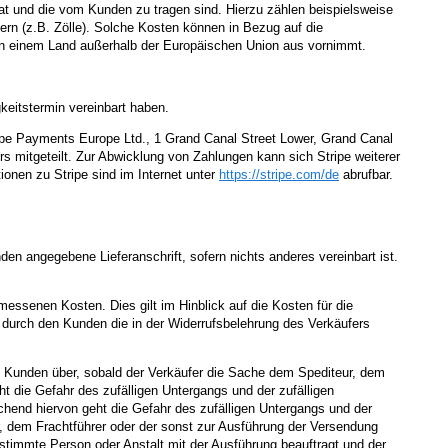
hat und die vom Kunden zu tragen sind. Hierzu zählen beispielsweise
ern (z.B. Zölle). Solche Kosten können in Bezug auf die
 von einem Land außerhalb der Europäischen Union aus vornimmt.
gkeitstermin vereinbart haben.
ripe Payments Europe Ltd., 1 Grand Canal Street Lower, Grand Canal
s mitgeteilt. Zur Abwicklung von Zahlungen kann sich Stripe weiterer
ionen zu Stripe sind im Internet unter
https://stripe.com
/de
abrufbar.
en angegebene Lieferanschrift, sofern nichts anderes vereinbart ist.
essenen Kosten. Dies gilt im Hinblick auf die Kosten für die
durch den Kunden die in der Widerrufsbelehrung des Verkäufers
n Kunden über, sobald der Verkäufer die Sache dem Spediteur, dem
t die Gefahr des zufälligen Untergangs und der zufälligen
hend hiervon geht die Gefahr des zufälligen Untergangs und der
r, dem Frachtführer oder der sonst zur Ausführung der Versendung
stimmte Person oder Anstalt mit der Ausführung beauftragt und der