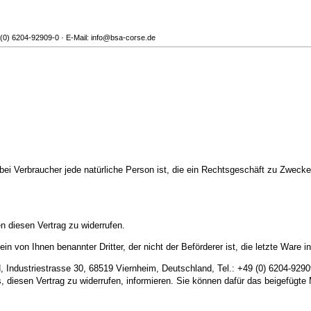
 (0) 6204-92909-0 · E-Mail: info@bsa-corse.de
ei Verbraucher jede natürliche Person ist, die ein Rechtsgeschäft zu Zwecken
 diesen Vertrag zu widerrufen.
in von Ihnen benannter Dritter, der nicht der Beförderer ist, die letzte War
dustriestrasse 30, 68519 Viernheim, Deutschland, Tel.: +49 (0) 6204-92909-0
ss, diesen Vertrag zu widerrufen, informieren. Sie können dafür das beigefügt