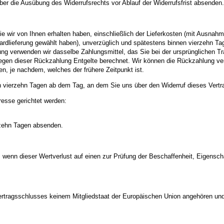
über die Ausübung des Widerrufsrechts vor Ablauf der Widerrufsfrist absenden.
ie wir von Ihnen erhalten haben, einschließlich der Lieferkosten (mit Ausnah
dardlieferung gewählt haben), unverzüglich und spätestens binnen vierzehn T
ung verwenden wir dasselbe Zahlungsmittel, das Sie bei der ursprünglichen Tr
egen dieser Rückzahlung Entgelte berechnet. Wir können die Rückzahlung ver
, je nachdem, welches der frühere Zeitpunkt ist.
n vierzehn Tagen ab dem Tag, an dem Sie uns über den Widerruf dieses Vertr
esse gerichtet werden:
erzehn Tagen absenden.
 wenn dieser Wertverlust auf einen zur Prüfung der Beschaffenheit, Eigens
 Vertragsschlusses keinem Mitgliedstaat der Europäischen Union angehören un