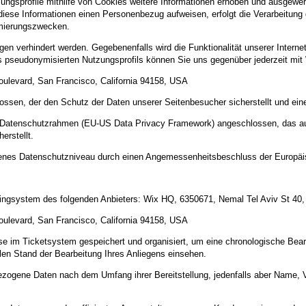
sprofile mithilfe von Cookies weitere Informationen erhoben und ausgewertet 
ese Informationen einen Personenbezug aufweisen, erfolgt die Verarbeitung 
imierungszwecken.
 verhindert werden. Gegebenenfalls wird die Funktionalität unserer Internet
pseudonymisierten Nutzungsprofils können Sie uns gegenüber jederzeit mit 
oulevard, San Francisco, California 94158, USA
ossen, der den Schutz der Daten unserer Seitenbesucher sicherstellt und eine
US-Datenschutzrahmen (EU-US Data Privacy Framework) angeschlossen, das a
erstellt.
ssenes Datenschutzniveau durch einen Angemessenheitsbeschluss der Europä
ngsystem des folgenden Anbieters: Wix HQ, 6350671, Nemal Tel Aviv St 40, T
oulevard, San Francisco, California 94158, USA
se im Ticketsystem gespeichert und organisiert, um eine chronologische Bea
len Stand der Bearbeitung Ihres Anliegens einsehen.
zogene Daten nach dem Umfang ihrer Bereitstellung, jedenfalls aber Name, V