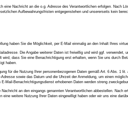
h eine Nachricht an die o.g. Adresse des Verantwortlichen erfolgen. Nach Lö
esetzlichen Aufbewahrungsfristen entgegenstehen und unsererseits kein berech
lung haben Sie die Möglichkeit, per E-Mail einmalig an den Inhalt Ihres virtu
Mailadresse. Die Angabe weiterer Daten ist freiwillig und wird ggf. verwende
lt wird, dass Sie eine Benachrichtigung erst erhalten, wenn Sie uns durch B
tigt haben.
lligung für die Nutzung Ihrer personenbezogenen Daten gemäß Art. 6 Abs. 1 li
 IP-Adresse sowie das Datum und die Uhrzeit der Anmeldung, um einen möglich
m E-Mail-Benachrichtigungsdienst erhobenen Daten werden streng zweckgebu
 Nachricht an den eingangs genannten Verantwortlichen abbestellen. Nach er
ch in eine weitere Nutzung Ihrer Daten eingewilligt haben oder wir uns eine da