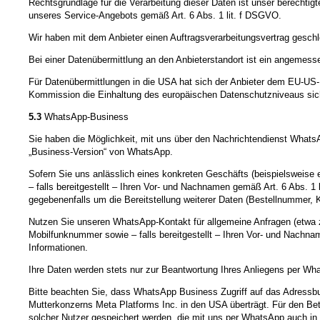
Rechtsgrundlage für die Verarbeitung dieser Daten ist unser berechti
unseres Service-Angebots gemäß Art. 6 Abs. 1 lit. f DSGVO.
Wir haben mit dem Anbieter einen Auftragsverarbeitungsvertrag geschl
Bei einer Datenübermittlung an den Anbieterstandort ist ein angeme
Für Datenübermittlungen in die USA hat sich der Anbieter dem EU-
Kommission die Einhaltung des europäischen Datenschutzniveaus sich
5.3
WhatsApp-Business
Sie haben die Möglichkeit, mit uns über den Nachrichtendienst WhatsAp
„Business-Version“ von WhatsApp.
Sofern Sie uns anlässlich eines konkreten Geschäfts (beispielsweise
– falls bereitgestellt – Ihren Vor- und Nachnamen gemäß Art. 6 Abs. 
gegebenenfalls um die Bereitstellung weiterer Daten (Bestellnummer,
Nutzen Sie unseren WhatsApp-Kontakt für allgemeine Anfragen (etwa z
Mobilfunknummer sowie – falls bereitgestellt – Ihren Vor- und Nachna
Informationen.
Ihre Daten werden stets nur zur Beantwortung Ihres Anliegens per What
Bitte beachten Sie, dass WhatsApp Business Zugriff auf das Adressb
Mutterkonzerns Meta Platforms Inc. in den USA überträgt. Für den B
solcher Nutzer gespeichert werden, die mit uns per WhatsApp auch in 