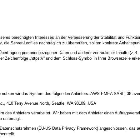
nseres berechtigten Interesses an der Verbesserung der Stabilität und Funktio
or, die Server-Logfiles nachträglich zu überprüfen, sollten konkrete Anhaltspu
ertragung personenbezogener Daten und anderer vertraulicher Inhalte (z.B. 
r Zeichenfolge „https://“ und dem Schloss-Symbol in Ihrer Browserzeile erk
alte nutzen wir das System des folgenden Anbieters: AWS EMEA SARL, 38 av
c., 410 Terry Avenue North, Seattle, WA 98109, USA
n des Anbieters verarbeitet. Wir haben mit dem Anbieter einen Auftragsverar
te untersagt.
US-Datenschutzrahmen (EU-US Data Privacy Framework) angeschlossen, das a
erstellt.