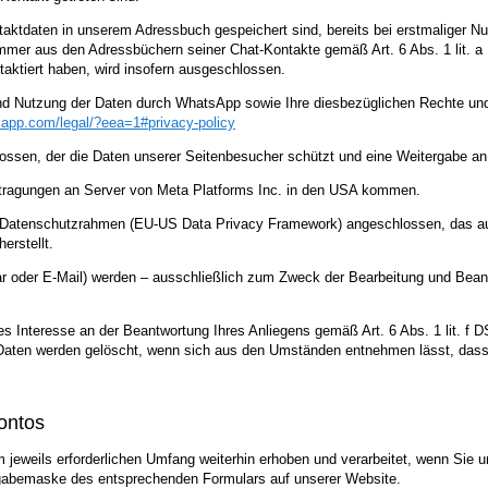
ntaktdaten in unserem Adressbuch gespeichert sind, bereits bei erstmaliger
er aus den Adressbüchern seiner Chat-Kontakte gemäß Art. 6 Abs. 1 lit. a D
aktiert haben, wird insofern ausgeschlossen.
nd Nutzung der Daten durch WhatsApp sowie Ihre diesbezüglichen Rechte und
sapp.com
/legal
/?eea=1#privacy-policy
ossen, der die Daten unserer Seitenbesucher schützt und eine Weitergabe an 
tragungen an Server von Meta Platforms Inc. in den USA kommen.
US-Datenschutzrahmen (EU-US Data Privacy Framework) angeschlossen, das a
erstellt.
 oder E-Mail) werden – ausschließlich zum Zweck der Bearbeitung und Beantw
es Interesse an der Beantwortung Ihres Anliegens gemäß Art. 6 Abs. 1 lit. f D
e Daten werden gelöscht, wenn sich aus den Umständen entnehmen lässt, dass 
ontos
eweils erforderlichen Umfang weiterhin erhoben und verarbeitet, wenn Sie u
ingabemaske des entsprechenden Formulars auf unserer Website.