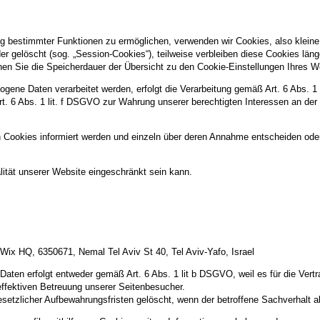
g bestimmter Funktionen zu ermöglichen, verwenden wir Cookies, also kleine 
 gelöscht (sog. „Session-Cookies“), teilweise verbleiben diese Cookies län
können Sie die Speicherdauer der Übersicht zu den Cookie-Einstellungen Ihre
gene Daten verarbeitet werden, erfolgt die Verarbeitung gemäß Art. 6 Abs. 1
Art. 6 Abs. 1 lit. f DSGVO zur Wahrung unserer berechtigten Interessen an der
n Cookies informiert werden und einzeln über deren Annahme entscheiden ode
ität unserer Website eingeschränkt sein kann.
Wix HQ, 6350671, Nemal Tel Aviv St 40, Tel Aviv-Yafo, Israel
ten erfolgt entweder gemäß Art. 6 Abs. 1 lit b DSGVO, weil es für die Vertr
effektiven Betreuung unserer Seitenbesucher.
setzlicher Aufbewahrungsfristen gelöscht, wenn der betroffene Sachverhalt ab