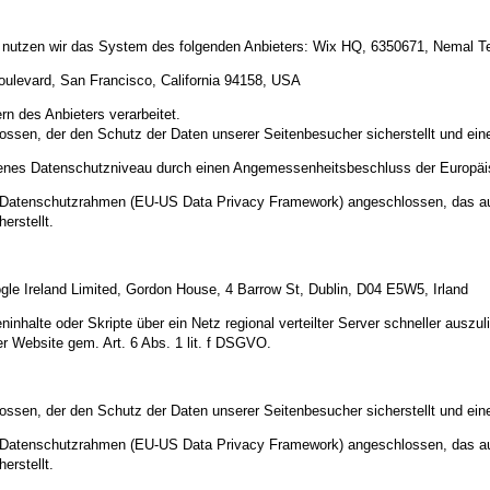
e nutzen wir das System des folgenden Anbieters: Wix HQ, 6350671, Nemal Tel 
oulevard, San Francisco, California 94158, USA
n des Anbieters verarbeitet.
ossen, der den Schutz der Daten unserer Seitenbesucher sicherstellt und eine
ssenes Datenschutzniveau durch einen Angemessenheitsbeschluss der Europä
US-Datenschutzrahmen (EU-US Data Privacy Framework) angeschlossen, das a
erstellt.
gle Ireland Limited, Gordon House, 4 Barrow St, Dublin, D04 E5W5, Irland
inhalte oder Skripte über ein Netz regional verteilter Server schneller auszul
er Website gem. Art. 6 Abs. 1 lit. f DSGVO.
ossen, der den Schutz der Daten unserer Seitenbesucher sicherstellt und eine
US-Datenschutzrahmen (EU-US Data Privacy Framework) angeschlossen, das a
erstellt.