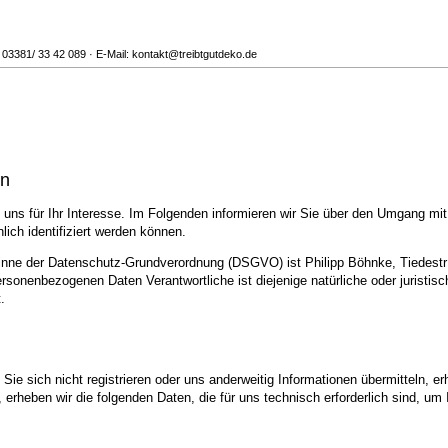
: 03381/ 33 42 089 · E-Mail: kontakt@treibtgutdeko.de
en
uns für Ihr Interesse. Im Folgenden informieren wir Sie über den Umgang mi
ich identifiziert werden können.
 Sinne der Datenschutz-Grundverordnung (DSGVO) ist Philipp Böhnke, Tiedestr
ersonenbezogenen Daten Verantwortliche ist diejenige natürliche oder juristi
.
ie sich nicht registrieren oder uns anderweitig Informationen übermitteln, er
, erheben wir die folgenden Daten, die für uns technisch erforderlich sind, u