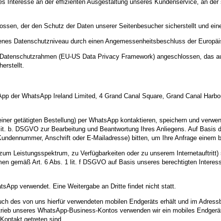
gtes Interesse an der effizienten Ausgestaltung unseres Kundenservice, an de
ossen, der den Schutz der Daten unserer Seitenbesucher sicherstellt und eine
ssenes Datenschutzniveau durch einen Angemessenheitsbeschluss der Europä
US-Datenschutzrahmen (EU-US Data Privacy Framework) angeschlossen, das a
erstellt.
p der WhatsApp Ireland Limited, 4 Grand Canal Square, Grand Canal Harbour, 
 einer getätigten Bestellung) per WhatsApp kontaktieren, speichern und ver
1 lit. b. DSGVO zur Bearbeitung und Beantwortung Ihres Anliegens. Auf Basi
 Kundennummer, Anschrift oder E-Mailadresse) bitten, um Ihre Anfrage eine
um Leistungsspektrum, zu Verfügbarkeiten oder zu unserem Internetauftritt)
men gemäß Art. 6 Abs. 1 lit. f DSGVO auf Basis unseres berechtigten Interess
sApp verwendet. Eine Weitergabe an Dritte findet nicht statt.
uch des von uns hierfür verwendeten mobilen Endgeräts erhält und im Adres
etrieb unseres WhatsApp-Business-Kontos verwenden wir ein mobiles Endgerä
Kontakt getreten sind.