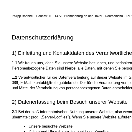
Philipp Böhnke · Tiedestr 11 · 14770 Brandenburg an der Havel · Deutschland · Tel.
Datenschutzerklärung
1) Einleitung und Kontaktdaten des Verantwortlich
1.1
Wir freuen uns, dass Sie unsere Website besuchen, und bedanken 
Personenbezogene Daten sind hierbei alle Daten, mit denen Sie persönl
1.2
Verantwortlicher für die Datenverarbeitung auf dieser Website im
089, E-Mail: kontakt@treibtgutdeko.de. Der für die Verarbeitung von p
und Mittel der Verarbeitung von personenbezogenen Daten entscheidet
2) Datenerfassung beim Besuch unserer Website
2.1
Bei der bloß informatorischen Nutzung unserer Website, also wenn S
übermittelt (sog. „Server-Logfiles“). Wenn Sie unsere Website aufrufen
Unsere besuchte Website
Datum und Uhrzeit zum Zeitpunkt des Zugriffes