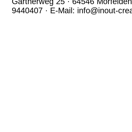
Gärtnerweg 25 · 64546 Mörfelden-
9440407 · E-Mail: info@inout-cre