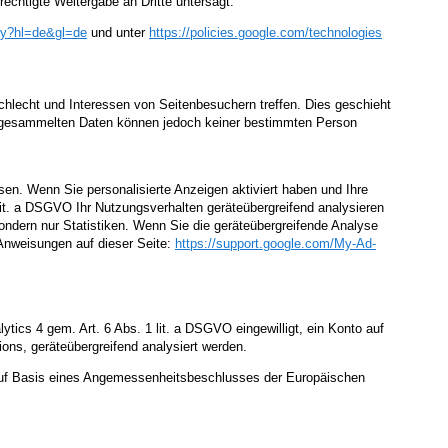
echtigte Weitergabe an Dritte untersagt.
cy
?hl=de
&gl=de
und unter
https://policies.google.com
/technologies
schlecht und Interessen von Seitenbesuchern treffen. Dies geschieht
Die gesammelten Daten können jedoch keiner bestimmten Person
en. Wenn Sie personalisierte Anzeigen aktiviert haben und Ihre
lit. a DSGVO Ihr Nutzungsverhalten geräteübergreifend analysieren
ndern nur Statistiken. Wenn Sie die geräteübergreifende Analyse
 Anweisungen auf dieser Seite:
https://support.google.com
/My-Ad-
ics 4 gem. Art. 6 Abs. 1 lit. a DSGVO eingewilligt, ein Konto auf
ons, geräteübergreifend analysiert werden.
uf Basis eines Angemessenheitsbeschlusses der Europäischen