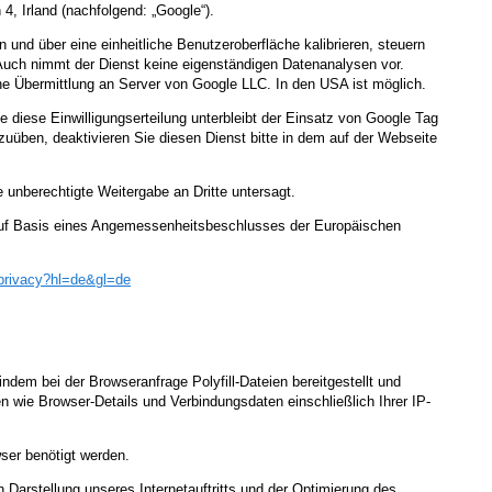
4, Irland (nachfolgend: „Google“).
nd über eine einheitliche Benutzeroberfläche kalibrieren, steuern
Auch nimmt der Dienst keine eigenständigen Datenanalysen vor.
ne Übermittlung an Server von Google LLC. In den USA ist möglich.
e diese Einwilligungserteilung unterbleibt der Einsatz von Google Tag
zuüben, deaktivieren Sie diesen Dienst bitte in dem auf der Webseite
 unberechtigte Weitergabe an Dritte untersagt.
uf Basis eines Angemessenheitsbeschlusses der Europäischen
privacy
?hl=de
&gl=de
indem bei der Browseranfrage Polyfill-Dateien bereitgestellt und
 wie Browser-Details und Verbindungsdaten einschließlich Ihrer IP-
ser benötigt werden.
 Darstellung unseres Internetauftritts und der Optimierung des