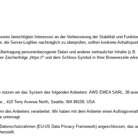
nseres berechtigten Interesses an der Verbesserung der Stabilität und Funktio
or, die Server-Logfiles nachträglich zu überprüfen, sollten konkrete Anhaltspu
ertragung personenbezogener Daten und anderer vertraulicher Inhalte (z.B. 
r Zeichenfolge „https://“ und dem Schloss-Symbol in Ihrer Browserzeile erk
alte nutzen wir das System des folgenden Anbieters: AWS EMEA SARL, 38 av
c., 410 Terry Avenue North, Seattle, WA 98109, USA
n des Anbieters verarbeitet. Wir haben mit dem Anbieter einen Auftragsverar
te untersagt.
US-Datenschutzrahmen (EU-US Data Privacy Framework) angeschlossen, das a
erstellt.