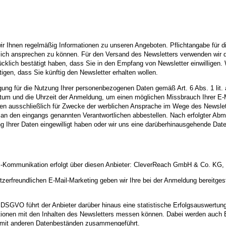
 Ihnen regelmäßig Informationen zu unseren Angeboten. Pflichtangabe für die
önlich ansprechen zu können. Für den Versand des Newsletters verwenden wir d
cklich bestätigt haben, dass Sie in den Empfang von Newsletter einwilligen. 
gen, dass Sie künftig den Newsletter erhalten wollen.
illigung für die Nutzung Ihrer personenbezogenen Daten gemäß Art. 6 Abs. 1 l
atum und die Uhrzeit der Anmeldung, um einen möglichen Missbrauch Ihrer E-
 ausschließlich für Zwecke der werblichen Ansprache im Wege des Newslette
an den eingangs genannten Verantwortlichen abbestellen. Nach erfolgter Abm
ung Ihrer Daten eingewilligt haben oder wir uns eine darüberhinausgehende Date
ail-Kommunikation erfolgt über diesen Anbieter: CleverReach GmbH & Co. KG,
zerfreundlichen E-Mail-Marketing geben wir Ihre bei der Anmeldung bereitgest
t. a DSGVO führt der Anbieter darüber hinaus eine statistische Erfolgsauswer
ktionen mit den Inhalten des Newsletters messen können. Dabei werden auch E
t mit anderen Datenbeständen zusammengeführt.