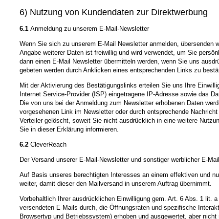
6) Nutzung von Kundendaten zur Direktwerbung
6.1
Anmeldung zu unserem E-Mail-Newsletter
Wenn Sie sich zu unserem E-Mail Newsletter anmelden, übersenden wir
Angabe weiterer Daten ist freiwillig und wird verwendet, um Sie pers
dann einen E-Mail Newsletter übermitteln werden, wenn Sie uns ausdrü
gebeten werden durch Anklicken eines entsprechenden Links zu bestäti
Mit der Aktivierung des Bestätigungslinks erteilen Sie uns Ihre Einw
Internet Service-Provider (ISP) eingetragene IP-Adresse sowie das D
Die von uns bei der Anmeldung zum Newsletter erhobenen Daten werden
vorgesehenen Link im Newsletter oder durch entsprechende Nachricht 
Verteiler gelöscht, soweit Sie nicht ausdrücklich in eine weitere Nutz
Sie in dieser Erklärung informieren.
6.2
CleverReach
Der Versand unserer E-Mail-Newsletter und sonstiger werblicher E-M
Auf Basis unseres berechtigten Interesses an einem effektiven und nut
weiter, damit dieser den Mailversand in unserem Auftrag übernimmt.
Vorbehaltlich Ihrer ausdrücklichen Einwilligung gem. Art. 6 Abs. 1 li
versendeten E-Mails durch, die Öffnungsraten und spezifische Intera
Browsertyp und Betriebssystem) erhoben und ausgewertet, aber nich