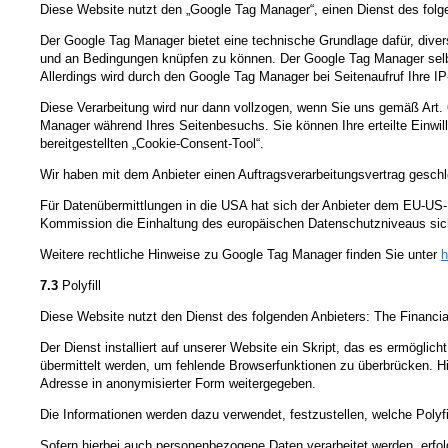
Diese Website nutzt den „Google Tag Manager“, einen Dienst des folgen
Der Google Tag Manager bietet eine technische Grundlage dafür, diver
und an Bedingungen knüpfen zu können. Der Google Tag Manager selbst
Allerdings wird durch den Google Tag Manager bei Seitenaufruf Ihre I
Diese Verarbeitung wird nur dann vollzogen, wenn Sie uns gemäß Art. 6
Manager während Ihres Seitenbesuchs. Sie können Ihre erteilte Einwill
bereitgestellten „Cookie-Consent-Tool“.
Wir haben mit dem Anbieter einen Auftragsverarbeitungsvertrag geschl
Für Datenübermittlungen in die USA hat sich der Anbieter dem EU-
Kommission die Einhaltung des europäischen Datenschutzniveaus sich
Weitere rechtliche Hinweise zu Google Tag Manager finden Sie unter
h
7.3
Polyfill
Diese Website nutzt den Dienst des folgenden Anbieters: The Financi
Der Dienst installiert auf unserer Website ein Skript, das es ermöglich
übermittelt werden, um fehlende Browserfunktionen zu überbrücken. Hi
Adresse in anonymisierter Form weitergegeben.
Die Informationen werden dazu verwendet, festzustellen, welche Poly
Sofern hierbei auch personenbezogene Daten verarbeitet werden, erfolg