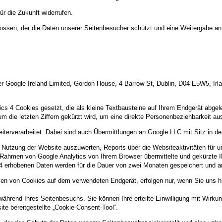
ür die Zukunft widerrufen.
ossen, der die Daten unserer Seitenbesucher schützt und eine Weitergabe an 
r Google Ireland Limited, Gordon House, 4 Barrow St, Dublin, D04 E5W5, Irla
s 4 Cookies gesetzt, die als kleine Textbausteine auf Ihrem Endgerät abge
um die letzten Ziffern gekürzt wird, um eine direkte Personenbeziehbarkeit a
iterverarbeitet. Dabei sind auch Übermittlungen an Google LLC mit Sitz in d
e Nutzung der Website auszuwerten, Reports über die Websiteaktivitäten fü
m Rahmen von Google Analytics von Ihrem Browser übermittelte und gekürzte 
 erhobenen Daten werden für die Dauer von zwei Monaten gespeichert und a
n von Cookies auf dem verwendeten Endgerät, erfolgen nur, wenn Sie uns hier
während Ihres Seitenbesuchs. Sie können Ihre erteilte Einwilligung mit Wirkung
te bereitgestellte „Cookie-Consent-Tool“.