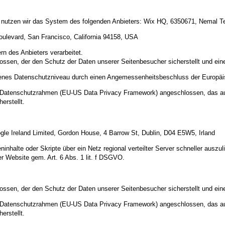
e nutzen wir das System des folgenden Anbieters: Wix HQ, 6350671, Nemal Tel 
oulevard, San Francisco, California 94158, USA
n des Anbieters verarbeitet.
ossen, der den Schutz der Daten unserer Seitenbesucher sicherstellt und eine
ssenes Datenschutzniveau durch einen Angemessenheitsbeschluss der Europä
US-Datenschutzrahmen (EU-US Data Privacy Framework) angeschlossen, das a
erstellt.
gle Ireland Limited, Gordon House, 4 Barrow St, Dublin, D04 E5W5, Irland
inhalte oder Skripte über ein Netz regional verteilter Server schneller auszul
er Website gem. Art. 6 Abs. 1 lit. f DSGVO.
ossen, der den Schutz der Daten unserer Seitenbesucher sicherstellt und eine
US-Datenschutzrahmen (EU-US Data Privacy Framework) angeschlossen, das a
erstellt.