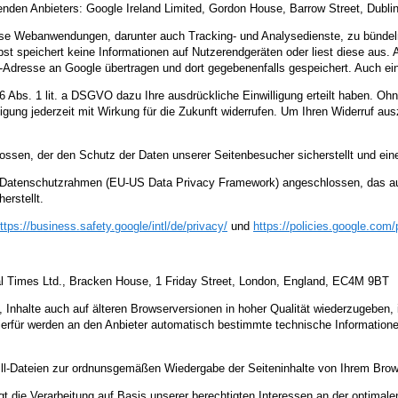
den Anbieters: Google Ireland Limited, Gordon House, Barrow Street, Dublin 
se Webanwendungen, darunter auch Tracking- und Analysedienste, zu bündeln u
 speichert keine Informationen auf Nutzerendgeräten oder liest diese aus. 
P-Adresse an Google übertragen und dort gegebenenfalls gespeichert. Auch ei
 Abs. 1 lit. a DSGVO dazu Ihre ausdrückliche Einwilligung erteilt haben. Ohn
igung jederzeit mit Wirkung für die Zukunft widerrufen. Um Ihren Widerruf aus
ossen, der den Schutz der Daten unserer Seitenbesucher sicherstellt und eine
US-Datenschutzrahmen (EU-US Data Privacy Framework) angeschlossen, das a
erstellt.
ttps://business.safety.google
/intl
/de
/privacy
/
und
https://policies.google.com
/
al Times Ltd., Bracken House, 1 Friday Street, London, England, EC4M 9BT
t, Inhalte auch auf älteren Browserversionen in hoher Qualität wiederzugeben, 
erfür werden an den Anbieter automatisch bestimmte technische Informationen
fill-Dateien zur ordnunsgemäßen Wiedergabe der Seiteninhalte von Ihrem Brow
t die Verarbeitung auf Basis unserer berechtigten Interessen an der optimalen