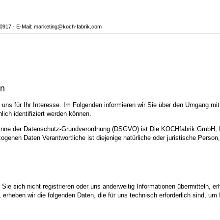
10917 · E-Mail: marketing@koch-fabrik.com
en
uns für Ihr Interesse. Im Folgenden informieren wir Sie über den Umgang mi
ich identifiziert werden können.
 Sinne der Datenschutz-Grundverordnung (DSGVO) ist Die KOCHfabrik GmbH, P
genen Daten Verantwortliche ist diejenige natürliche oder juristische Person
ie sich nicht registrieren oder uns anderweitig Informationen übermitteln, er
, erheben wir die folgenden Daten, die für uns technisch erforderlich sind, u