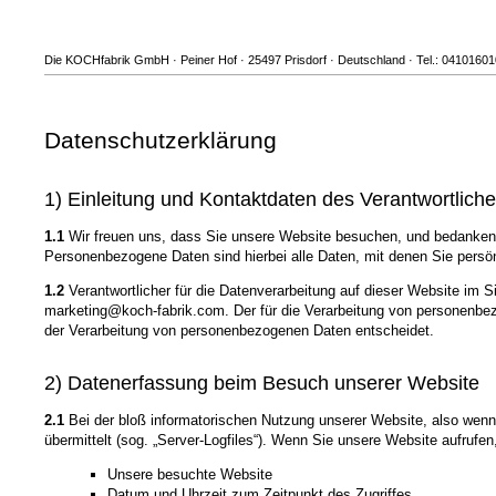
Die KOCHfabrik GmbH · Peiner Hof · 25497 Prisdorf · Deutschland · Tel.: 0410160
Datenschutzerklärung
1) Einleitung und Kontaktdaten des Verantwortlich
1.1
Wir freuen uns, dass Sie unsere Website besuchen, und bedanken 
Personenbezogene Daten sind hierbei alle Daten, mit denen Sie persönl
1.2
Verantwortlicher für die Datenverarbeitung auf dieser Website im
marketing@koch-fabrik.com. Der für die Verarbeitung von personenbezo
der Verarbeitung von personenbezogenen Daten entscheidet.
2) Datenerfassung beim Besuch unserer Website
2.1
Bei der bloß informatorischen Nutzung unserer Website, also wenn S
übermittelt (sog. „Server-Logfiles“). Wenn Sie unsere Website aufrufen
Unsere besuchte Website
Datum und Uhrzeit zum Zeitpunkt des Zugriffes