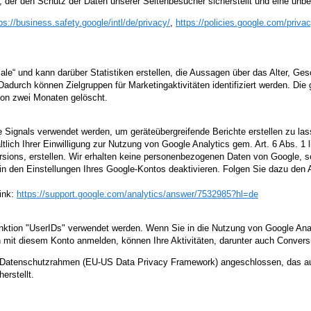
 der den Schutz der Daten unserer Seitenbesucher sicherstellt und eine unber
ps://business.safety.google
/intl
/de
/privacy
/
,
https://policies.google.com
/priva
le“ und kann darüber Statistiken erstellen, die Aussagen über das Alter, Ge
 Dadurch können Zielgruppen für Marketingaktivitäten identifiziert werden. 
von zwei Monaten gelöscht.
 Signals verwendet werden, um geräteübergreifende Berichte erstellen zu lass
lich Ihrer Einwilligung zur Nutzung von Google Analytics gem. Art. 6 Abs. 1 
ions, erstellen. Wir erhalten keine personenbezogenen Daten von Google, so
in den Einstellungen Ihres Google-Kontos deaktivieren. Folgen Sie dazu den
ink:
https://support.google.com
/analytics
/answer
/7532985
?hl=de
nktion "UserIDs" verwendet werden. Wenn Sie in die Nutzung von Google Analyt
 mit diesem Konto anmelden, können Ihre Aktivitäten, darunter auch Conversi
US-Datenschutzrahmen (EU-US Data Privacy Framework) angeschlossen, das a
erstellt.