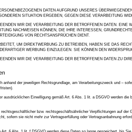
PERSONENBEZOGENEN DATEN AUFGRUND UNSERES ÜBERWIEGENDEN 
BESONDEREN SITUATION ERGEBEN, GEGEN DIESE VERARBEITUNG WI
EENDEN WIR DIE VERARBEITUNG DER BETROFFENEN DATEN. EINE 
ITUNG NACHWEISEN KÖNNEN, DIE IHRE INTERESSEN, GRUNDRECHT
RTEIDIGUNG VON RECHTSANSPRÜCHEN DIENT.
ITET, UM DIREKTWERBUNG ZU BETREIBEN, HABEN SIE DAS RECHT
ERARTIGER WERBUNG EINZULEGEN. SIE KÖNNEN DEN WIDERSPRUC
EENDEN WIR DIE VERARBEITUNG DER BETROFFENEN DATEN ZU DI
en
anhand der jeweiligen Rechtsgrundlage, am Verarbeitungszweck und – sofern
risten).
 ausdrücklichen Einwilligung gemäß Art. 6 Abs. 1 lit. a DSGVO werden die bet
 rechtsgeschäftlicher bzw. rechtsgeschäftsähnlicher Verpflichtungen auf der 
t, sofern sie nicht mehr zur Vertragserfüllung oder Vertragsanbahnung erforde
Art. 6 Abs. 1 lit. f DSGVO werden diese Daten so lange gespeichert, bis Si