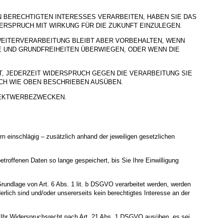
BERECHTIGTEN INTERESSES VERARBEITEN, HABEN SIE DAS
DERSPRUCH MIT WIRKUNG FÜR DIE ZUKUNFT EINZULEGEN.
WEITERVERARBEITUNG BLEIBT ABER VORBEHALTEN, WENN
E UND GRUNDFREIHEITEN ÜBERWIEGEN, ODER WENN DIE
, JEDERZEIT WIDERSPRUCH GEGEN DIE VERARBEITUNG SIE
H WIE OBEN BESCHRIEBEN AUSÜBEN.
REKTWERBEZWECKEN.
 einschlägig – zusätzlich anhand der jeweiligen gesetzlichen
roffenen Daten so lange gespeichert, bis Sie Ihre Einwilligung
Grundlage von Art. 6 Abs. 1 lit. b DSGVO verarbeitet werden, werden
rlich sind und/oder unsererseits kein berechtigtes Interesse an der
e Ihr Widerspruchsrecht nach Art. 21 Abs. 1 DSGVO ausüben, es sei