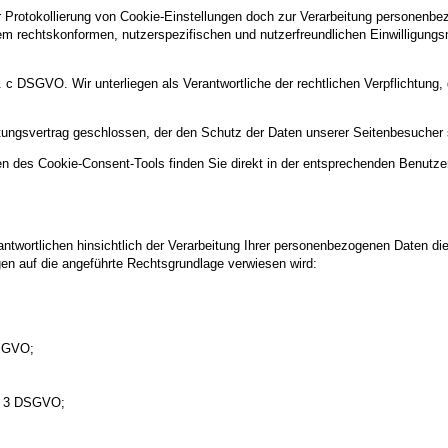
rotokollierung von Cookie-Einstellungen doch zur Verarbeitung personenbezo
nem rechtskonformen, nutzerspezifischen und nutzerfreundlichen Einwilligun
lit. c DSGVO. Wir unterliegen als Verantwortliche der rechtlichen Verpflichtun
itungsvertrag geschlossen, der den Schutz der Daten unserer Seitenbesucher si
n des Cookie-Consent-Tools finden Sie direkt in der entsprechenden Benutze
twortlichen hinsichtlich der Verarbeitung Ihrer personenbezogenen Daten di
gen auf die angeführte Rechtsgrundlage verwiesen wird:
DSGVO;
s. 3 DSGVO;