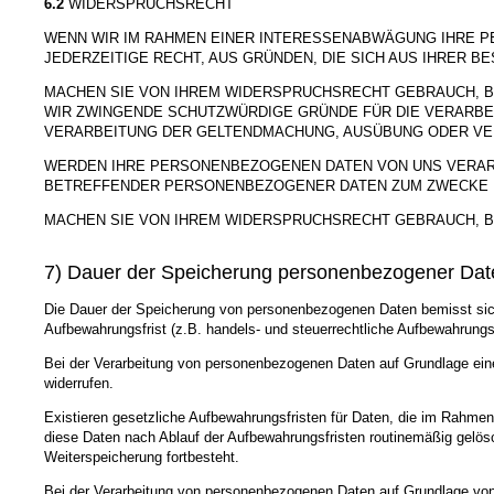
6.2
WIDERSPRUCHSRECHT
WENN WIR IM RAHMEN EINER INTERESSENABWÄGUNG IHRE 
JEDERZEITIGE RECHT, AUS GRÜNDEN, DIE SICH AUS IHRER 
MACHEN SIE VON IHREM WIDERSPRUCHSRECHT GEBRAUCH, B
WIR ZWINGENDE SCHUTZWÜRDIGE GRÜNDE FÜR DIE VERARBE
VERARBEITUNG DER GELTENDMACHUNG, AUSÜBUNG ODER VE
WERDEN IHRE PERSONENBEZOGENEN DATEN VON UNS VERARBE
BETREFFENDER PERSONENBEZOGENER DATEN ZUM ZWECKE D
MACHEN SIE VON IHREM WIDERSPRUCHSRECHT GEBRAUCH, B
7) Dauer der Speicherung personenbezogener Dat
Die Dauer der Speicherung von personenbezogenen Daten bemisst sich 
Aufbewahrungsfrist (z.B. handels- und steuerrechtliche Aufbewahrungsf
Bei der Verarbeitung von personenbezogenen Daten auf Grundlage einer
widerrufen.
Existieren gesetzliche Aufbewahrungsfristen für Daten, die im Rahmen
diese Daten nach Ablauf der Aufbewahrungsfristen routinemäßig gelösch
Weiterspeicherung fortbesteht.
Bei der Verarbeitung von personenbezogenen Daten auf Grundlage von 