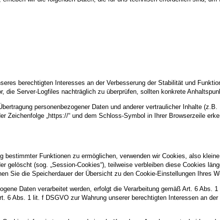
nseres berechtigten Interesses an der Verbesserung der Stabilität und Funktio
or, die Server-Logfiles nachträglich zu überprüfen, sollten konkrete Anhaltspu
ertragung personenbezogener Daten und anderer vertraulicher Inhalte (z.B. 
r Zeichenfolge „https://“ und dem Schloss-Symbol in Ihrer Browserzeile erk
g bestimmter Funktionen zu ermöglichen, verwenden wir Cookies, also kleine 
 gelöscht (sog. „Session-Cookies“), teilweise verbleiben diese Cookies län
können Sie die Speicherdauer der Übersicht zu den Cookie-Einstellungen Ihre
gene Daten verarbeitet werden, erfolgt die Verarbeitung gemäß Art. 6 Abs. 1
Art. 6 Abs. 1 lit. f DSGVO zur Wahrung unserer berechtigten Interessen an der