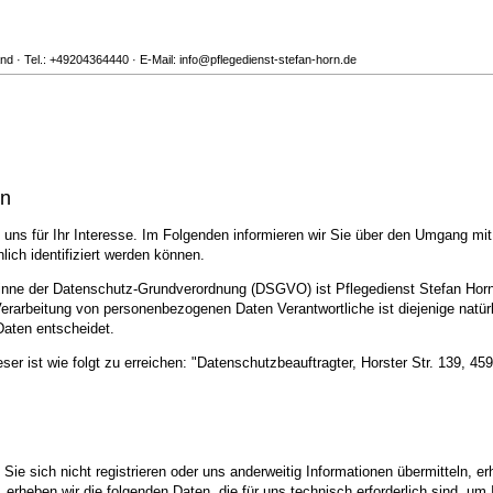
d · Tel.: +49204364440 · E-Mail: info@pflegedienst-stefan-horn.de
en
uns für Ihr Interesse. Im Folgenden informieren wir Sie über den Umgang mi
ich identifiziert werden können.
 Sinne der Datenschutz-Grundverordnung (DSGVO) ist Pflegedienst Stefan Hor
erarbeitung von personenbezogenen Daten Verantwortliche ist diejenige natürl
Daten entscheidet.
eser ist wie folgt zu erreichen: "Datenschutzbeauftragter, Horster Str. 139, 
ie sich nicht registrieren oder uns anderweitig Informationen übermitteln, er
, erheben wir die folgenden Daten, die für uns technisch erforderlich sind, u