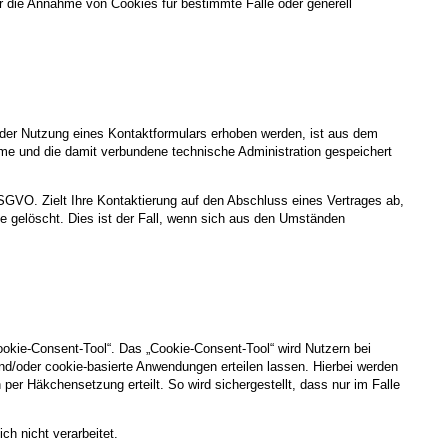
r die Annahme von Cookies für bestimmte Fälle oder generell
der Nutzung eines Kontaktformulars erhoben werden, ist aus dem
hme und die damit verbundene technische Administration gespeichert
DSGVO. Zielt Ihre Kontaktierung auf den Abschluss eines Vertrages ab,
ge gelöscht. Dies ist der Fall, wenn sich aus den Umständen
ookie-Consent-Tool“. Das „Cookie-Consent-Tool“ wird Nutzern bei
nd/oder cookie-basierte Anwendungen erteilen lassen. Hierbei werden
per Häkchensetzung erteilt. So wird sichergestellt, dass nur im Falle
h nicht verarbeitet.