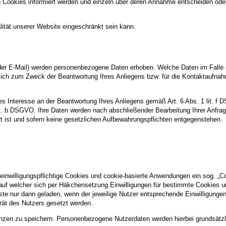
n Cookies informiert werden und einzeln über deren Annahme entscheiden ode
ität unserer Website eingeschränkt sein kann.
er E-Mail) werden personenbezogene Daten erhoben. Welche Daten im Falle 
ßlich zum Zweck der Beantwortung Ihres Anliegens bzw. für die Kontaktaufna
tes Interesse an der Beantwortung Ihres Anliegens gemäß Art. 6 Abs. 1 lit. f 
 lit. b DSGVO. Ihre Daten werden nach abschließender Bearbeitung Ihrer Anfra
t ist und sofern keine gesetzlichen Aufbewahrungspflichten entgegenstehen.
 einwilligungspflichtige Cookies und cookie-basierte Anwendungen ein sog. „C
, auf welcher sich per Häkchensetzung Einwilligungen für bestimmte Cookies u
ste nur dann geladen, wenn der jeweilige Nutzer entsprechende Einwilligungen 
erät des Nutzers gesetzt werden.
nzen zu speichern. Personenbezogene Nutzerdaten werden hierbei grundsätzlic