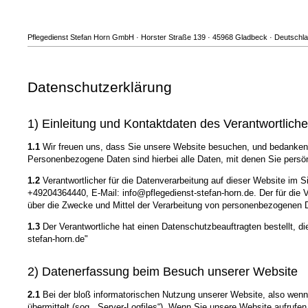
Pflegedienst Stefan Horn GmbH · Horster Straße 139 · 45968 Gladbeck · Deutschlan
Datenschutzerklärung
1) Einleitung und Kontaktdaten des Verantwortlich
1.1
Wir freuen uns, dass Sie unsere Website besuchen, und bedanken 
Personenbezogene Daten sind hierbei alle Daten, mit denen Sie persönl
1.2
Verantwortlicher für die Datenverarbeitung auf dieser Website im
+49204364440, E-Mail: info@pflegedienst-stefan-horn.de. Der für die V
über die Zwecke und Mittel der Verarbeitung von personenbezogenen 
1.3
Der Verantwortliche hat einen Datenschutzbeauftragten bestellt, di
stefan-horn.de"
2) Datenerfassung beim Besuch unserer Website
2.1
Bei der bloß informatorischen Nutzung unserer Website, also wenn S
übermittelt (sog. „Server-Logfiles“). Wenn Sie unsere Website aufrufen