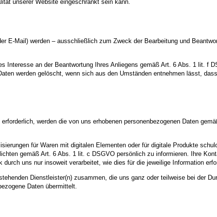
ität unserer Website eingeschränkt sein kann.
r E-Mail) werden – ausschließlich zum Zweck der Bearbeitung und Beantwort
es Interesse an der Beantwortung Ihres Anliegens gemäß Art. 6 Abs. 1 lit. f D
e Daten werden gelöscht, wenn sich aus den Umständen entnehmen lässt, dass 
n erforderlich, werden die von uns erhobenen personenbezogenen Daten gemäß
ierungen für Waren mit digitalen Elementen oder für digitale Produkte schulde
chten gemäß Art. 6 Abs. 1 lit. c DSGVO persönlich zu informieren. Ihre Kont
ch uns nur insoweit verarbeitet, wie dies für die jeweilige Information erford
hstehenden Dienstleister(n) zusammen, die uns ganz oder teilweise bei der Du
ezogene Daten übermittelt.