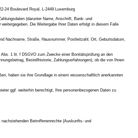
, 22-24 Boulevard Royal, L-2449 Luxemburg
 Zahlungsdaten (darunter Name, Anschrift, Bank- und
weitergegeben. Die Weitergabe Ihrer Daten erfolgt in diesem Falle
r- und Nachname, Straße, Hausnummer, Postleitzahl, Ort, Geburtsdatum,
 6 Abs. 1 lit. f DSGVO zum Zwecke einer Bonitätsprüfung an den
hnungsbetrag, Bestellhistorie, Zahlungserfahrungen), ob die von Ihnen
eßen, haben sie ihre Grundlage in einem wissenschaftlich anerkannten
ieter ggf. weiterhin berechtigt, Ihre personenbezogenen Daten zu
e nachstehenden Betroffenenrechte (Auskunfts- und