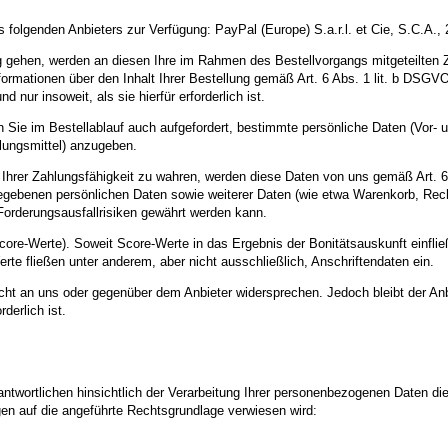
 folgenden Anbieters zur Verfügung: PayPal (Europe) S.a.r.l. et Cie, S.C.A.
ung gehen, werden an diesen Ihre im Rahmen des Bestellvorgangs mitgeteilten
mationen über den Inhalt Ihrer Bestellung gemäß Art. 6 Abs. 1 lit. b DSGVO 
ur insoweit, als sie hierfür erforderlich ist.
den Sie im Bestellablauf auch aufgefordert, bestimmte persönliche Daten (Vo
lungsmittel) anzugeben.
g Ihrer Zahlungsfähigkeit zu wahren, werden diese Daten von uns gemäß Art.
ngegebenen persönlichen Daten sowie weiterer Daten (wie etwa Warenkorb, Rec
Forderungsausfallrisiken gewährt werden kann.
core-Werte). Soweit Score-Werte in das Ergebnis der Bonitätsauskunft einfli
te fließen unter anderem, aber nicht ausschließlich, Anschriftendaten ein.
icht an uns oder gegenüber dem Anbieter widersprechen. Jedoch bleibt der Anb
derlich ist.
twortlichen hinsichtlich der Verarbeitung Ihrer personenbezogenen Daten di
gen auf die angeführte Rechtsgrundlage verwiesen wird: