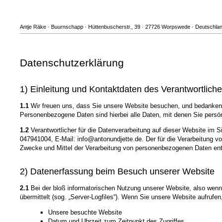
Antje Räke · Buurnschapp · Hüttenbuscherstr., 39 · 27726 Worpswede · Deutschland
Datenschutzerklärung
1) Einleitung und Kontaktdaten des Verantwortlich
1.1
Wir freuen uns, dass Sie unsere Website besuchen, und bedanken 
Personenbezogene Daten sind hierbei alle Daten, mit denen Sie persönl
1.2
Verantwortlicher für die Datenverarbeitung auf dieser Website im
047941004, E-Mail: info@antonundjette.de. Der für die Verarbeitung vo
Zwecke und Mittel der Verarbeitung von personenbezogenen Daten ent
2) Datenerfassung beim Besuch unserer Website
2.1
Bei der bloß informatorischen Nutzung unserer Website, also wenn S
übermittelt (sog. „Server-Logfiles“). Wenn Sie unsere Website aufrufen
Unsere besuchte Website
Datum und Uhrzeit zum Zeitpunkt des Zugriffes