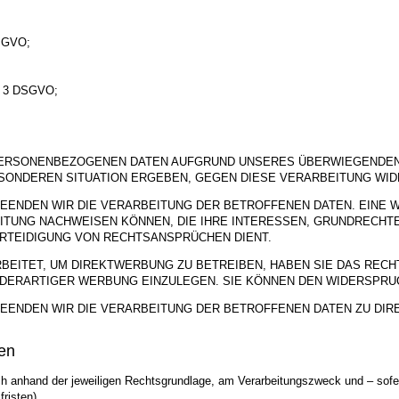
DSGVO;
s. 3 DSGVO;
PERSONENBEZOGENEN DATEN AUFGRUND UNSERES ÜBERWIEGENDEN 
BESONDEREN SITUATION ERGEBEN, GEGEN DIESE VERARBEITUNG WI
EENDEN WIR DIE VERARBEITUNG DER BETROFFENEN DATEN. EINE 
ITUNG NACHWEISEN KÖNNEN, DIE IHRE INTERESSEN, GRUNDRECHT
RTEIDIGUNG VON RECHTSANSPRÜCHEN DIENT.
ITET, UM DIREKTWERBUNG ZU BETREIBEN, HABEN SIE DAS RECHT
ERARTIGER WERBUNG EINZULEGEN. SIE KÖNNEN DEN WIDERSPRUC
EENDEN WIR DIE VERARBEITUNG DER BETROFFENEN DATEN ZU DI
en
anhand der jeweiligen Rechtsgrundlage, am Verarbeitungszweck und – sofern
risten).