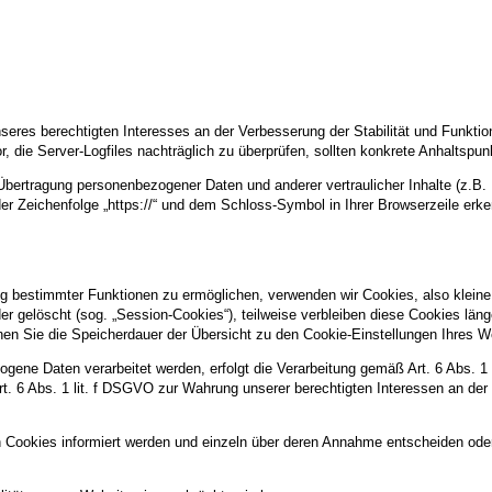
nseres berechtigten Interesses an der Verbesserung der Stabilität und Funktio
or, die Server-Logfiles nachträglich zu überprüfen, sollten konkrete Anhaltspu
ertragung personenbezogener Daten und anderer vertraulicher Inhalte (z.B. 
r Zeichenfolge „https://“ und dem Schloss-Symbol in Ihrer Browserzeile erk
g bestimmter Funktionen zu ermöglichen, verwenden wir Cookies, also kleine 
 gelöscht (sog. „Session-Cookies“), teilweise verbleiben diese Cookies län
können Sie die Speicherdauer der Übersicht zu den Cookie-Einstellungen Ihre
gene Daten verarbeitet werden, erfolgt die Verarbeitung gemäß Art. 6 Abs. 1
Art. 6 Abs. 1 lit. f DSGVO zur Wahrung unserer berechtigten Interessen an der
n Cookies informiert werden und einzeln über deren Annahme entscheiden ode