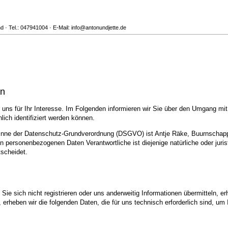
 · Tel.: 047941004 · E-Mail: info@antonundjette.de
en
uns für Ihr Interesse. Im Folgenden informieren wir Sie über den Umgang mi
ich identifiziert werden können.
 Sinne der Datenschutz-Grundverordnung (DSGVO) ist Antje Räke, Buurnschapp
n personenbezogenen Daten Verantwortliche ist diejenige natürliche oder juri
scheidet.
ie sich nicht registrieren oder uns anderweitig Informationen übermitteln, er
, erheben wir die folgenden Daten, die für uns technisch erforderlich sind, u