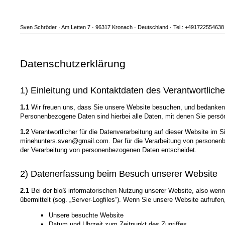
Sven Schröder · Am Letten 7 · 96317 Kronach · Deutschland · Tel.: +491722554638
Datenschutzerklärung
1) Einleitung und Kontaktdaten des Verantwortlich
1.1
Wir freuen uns, dass Sie unsere Website besuchen, und bedanken 
Personenbezogene Daten sind hierbei alle Daten, mit denen Sie persönl
1.2
Verantwortlicher für die Datenverarbeitung auf dieser Website im
minehunters.sven@gmail.com. Der für die Verarbeitung von personenbez
der Verarbeitung von personenbezogenen Daten entscheidet.
2) Datenerfassung beim Besuch unserer Website
2.1
Bei der bloß informatorischen Nutzung unserer Website, also wenn S
übermittelt (sog. „Server-Logfiles“). Wenn Sie unsere Website aufrufen
Unsere besuchte Website
Datum und Uhrzeit zum Zeitpunkt des Zugriffes