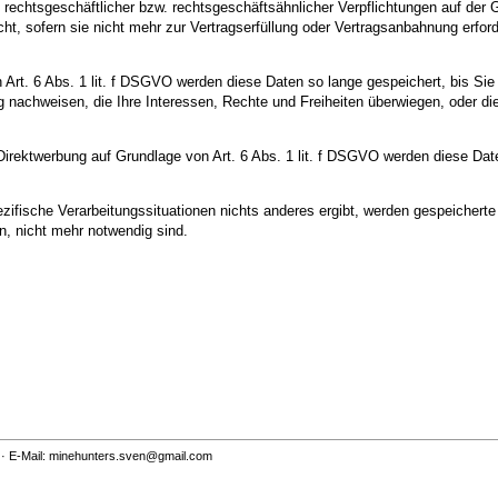
 rechtsgeschäftlicher bzw. rechtsgeschäftsähnlicher Verpflichtungen auf der 
t, sofern sie nicht mehr zur Vertragserfüllung oder Vertragsanbahnung erforde
Art. 6 Abs. 1 lit. f DSGVO werden diese Daten so lange gespeichert, bis Si
 nachweisen, die Ihre Interessen, Rechte und Freiheiten überwiegen, oder d
ektwerbung auf Grundlage von Art. 6 Abs. 1 lit. f DSGVO werden diese Daten
ezifische Verarbeitungssituationen nichts anderes ergibt, werden gespeicher
n, nicht mehr notwendig sind.
 · E-Mail: minehunters.sven@gmail.com