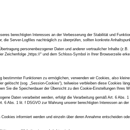
nseres berechtigten Interesses an der Verbesserung der Stabilität und Funktio
or, die Server-Logfiles nachträglich zu überprüfen, sollten konkrete Anhaltspu
ertragung personenbezogener Daten und anderer vertraulicher Inhalte (z.B. 
r Zeichenfolge „https://“ und dem Schloss-Symbol in Ihrer Browserzeile erk
g bestimmter Funktionen zu ermöglichen, verwenden wir Cookies, also kleine 
 gelöscht (sog. „Session-Cookies“), teilweise verbleiben diese Cookies län
können Sie die Speicherdauer der Übersicht zu den Cookie-Einstellungen Ihre
gene Daten verarbeitet werden, erfolgt die Verarbeitung gemäß Art. 6 Abs. 1
Art. 6 Abs. 1 lit. f DSGVO zur Wahrung unserer berechtigten Interessen an der
n Cookies informiert werden und einzeln über deren Annahme entscheiden ode