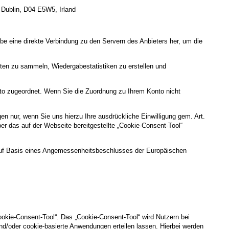
 Dublin, D04 E5W5, Irland
gabe eine direkte Verbindung zu den Servern des Anbieters her, um die
lten zu sammeln, Wiedergabestatistiken zu erstellen und
nto zugeordnet. Wenn Sie die Zuordnung zu Ihrem Konto nicht
 nur, wenn Sie uns hierzu Ihre ausdrückliche Einwilligung gem. Art.
über das auf der Webseite bereitgestellte „Cookie-Consent-Tool“
uf Basis eines Angemessenheitsbeschlusses der Europäischen
ookie-Consent-Tool“. Das „Cookie-Consent-Tool“ wird Nutzern bei
nd/oder cookie-basierte Anwendungen erteilen lassen. Hierbei werden