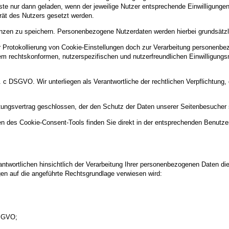
ste nur dann geladen, wenn der jeweilige Nutzer entsprechende Einwilligungen 
erät des Nutzers gesetzt werden.
nzen zu speichern. Personenbezogene Nutzerdaten werden hierbei grundsätzlic
rotokollierung von Cookie-Einstellungen doch zur Verarbeitung personenbezo
nem rechtskonformen, nutzerspezifischen und nutzerfreundlichen Einwilligun
lit. c DSGVO. Wir unterliegen als Verantwortliche der rechtlichen Verpflichtun
itungsvertrag geschlossen, der den Schutz der Daten unserer Seitenbesucher si
n des Cookie-Consent-Tools finden Sie direkt in der entsprechenden Benutze
twortlichen hinsichtlich der Verarbeitung Ihrer personenbezogenen Daten di
gen auf die angeführte Rechtsgrundlage verwiesen wird:
DSGVO;