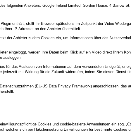
es folgenden Anbieters: Google Ireland Limited, Gordon House, 4 Barrow St,
s Plugin enthält, stellt Ihr Browser spätestens im Zeitpunkt der Video-Wieder
ch Ihrer IP-Adresse, an den Anbieter übermittelt.
setzt der Anbieter zudem Cookies ein, um Informationen über das Nutzerverha
eter eingeloggt, werden Ihre Daten beim Klick auf ein Video direkt Ihrem Ko
e ausloggen.
s für das Auslesen von Informationen auf dem verwendeten Endgerät, erfolgen
Sie jederzeit mit Wirkung für die Zukunft widerrufen, indem Sie diesen Dienst 
US-Datenschutzrahmen (EU-US Data Privacy Framework) angeschlossen, das a
erstellt.
 einwilligungspflichtige Cookies und cookie-basierte Anwendungen ein sog. „C
, auf welcher sich per Häkchensetzung Einwilligungen für bestimmte Cookies u