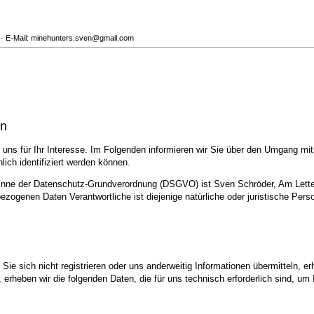
 · E-Mail: minehunters.sven@gmail.com
en
uns für Ihr Interesse. Im Folgenden informieren wir Sie über den Umgang mi
ich identifiziert werden können.
 Sinne der Datenschutz-Grundverordnung (DSGVO) ist Sven Schröder, Am Lett
ogenen Daten Verantwortliche ist diejenige natürliche oder juristische Pers
ie sich nicht registrieren oder uns anderweitig Informationen übermitteln, er
, erheben wir die folgenden Daten, die für uns technisch erforderlich sind, u