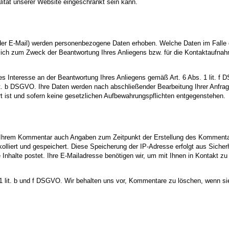
ität unserer Website eingeschränkt sein kann.
er E-Mail) werden personenbezogene Daten erhoben. Welche Daten im Falle 
ßlich zum Zweck der Beantwortung Ihres Anliegens bzw. für die Kontaktaufna
tes Interesse an der Beantwortung Ihres Anliegens gemäß Art. 6 Abs. 1 lit. f 
 lit. b DSGVO. Ihre Daten werden nach abschließender Bearbeitung Ihrer Anfra
t ist und sofern keine gesetzlichen Aufbewahrungspflichten entgegenstehen.
 Ihrem Kommentar auch Angaben zum Zeitpunkt der Erstellung des Kommenta
okolliert und gespeichert. Diese Speicherung der IP-Adresse erfolgt aus Siche
halte postet. Ihre E-Mailadresse benötigen wir, um mit Ihnen in Kontakt zu tret
 1 lit. b und f DSGVO. Wir behalten uns vor, Kommentare zu löschen, wenn sie