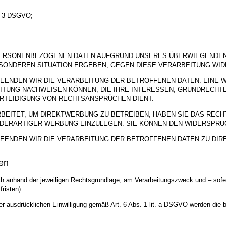
s. 3 DSGVO;
PERSONENBEZOGENEN DATEN AUFGRUND UNSERES ÜBERWIEGENDEN 
BESONDEREN SITUATION ERGEBEN, GEGEN DIESE VERARBEITUNG WI
EENDEN WIR DIE VERARBEITUNG DER BETROFFENEN DATEN. EINE 
ITUNG NACHWEISEN KÖNNEN, DIE IHRE INTERESSEN, GRUNDRECHT
RTEIDIGUNG VON RECHTSANSPRÜCHEN DIENT.
ITET, UM DIREKTWERBUNG ZU BETREIBEN, HABEN SIE DAS RECHT
ERARTIGER WERBUNG EINZULEGEN. SIE KÖNNEN DEN WIDERSPRUC
EENDEN WIR DIE VERARBEITUNG DER BETROFFENEN DATEN ZU DI
en
anhand der jeweiligen Rechtsgrundlage, am Verarbeitungszweck und – sofern
risten).
 ausdrücklichen Einwilligung gemäß Art. 6 Abs. 1 lit. a DSGVO werden die bet