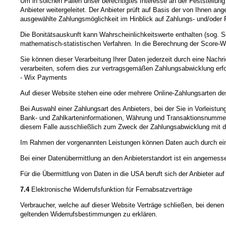
Um in solchen Fällen unser berechtigtes Interesse an der Feststellun
Anbieter weitergeleitet. Der Anbieter prüft auf Basis der von Ihnen a
ausgewählte Zahlungsmöglichkeit im Hinblick auf Zahlungs- und/oder 
Die Bonitätsauskunft kann Wahrscheinlichkeitswerte enthalten (sog. S
mathematisch-statistischen Verfahren. In die Berechnung der Score-Wer
Sie können dieser Verarbeitung Ihrer Daten jederzeit durch eine Nachr
verarbeiten, sofern dies zur vertragsgemäßen Zahlungsabwicklung erfor
- Wix Payments
Auf dieser Website stehen eine oder mehrere Online-Zahlungsarten des
Bei Auswahl einer Zahlungsart des Anbieters, bei der Sie in Vorleist
Bank- und Zahlkarteninformationen, Währung und Transaktionsnummer) s
diesem Falle ausschließlich zum Zweck der Zahlungsabwicklung mit dem A
Im Rahmen der vorgenannten Leistungen können Daten auch durch eine w
Bei einer Datenübermittlung an den Anbieterstandort ist ein angeme
Für die Übermittlung von Daten in die USA beruft sich der Anbieter a
7.4
Elektronische Widerrufsfunktion für Fernabsatzverträge
Verbraucher, welche auf dieser Website Verträge schließen, bei denen 
geltenden Widerrufsbestimmungen zu erklären.