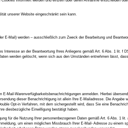
n Cookies informiert werden und einzeln über deren Annahme entscheiden ode
ität unserer Website eingeschränkt sein kann.
r E-Mail) werden – ausschließlich zum Zweck der Bearbeitung und Beantwort
es Interesse an der Beantwortung Ihres Anliegens gemäß Art. 6 Abs. 1 lit. f D
e Daten werden gelöscht, wenn sich aus den Umständen entnehmen lässt, dass 
von E-Mail-Warenverfügbarkeitsbenachrichtigungen anmelden. Hierbei übersende
rsendung dieser Benachrichtigung ist allein Ihre E-Mailadresse. Die Angabe wei
ble Opt-in Verfahren, mit dem sichergestellt wird, dass Sie eine Benachrich
re diesbezügliche Einwilligung bestätigt haben.
lligung für die Nutzung Ihrer personenbezogenen Daten gemäß Art. 6 Abs. 1 lit
nmeldung, um einen möglichen Missbrauch Ihrer E-Mail- Adresse zu einem spä