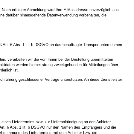
. Nach erfolgter Abmeldung wird Ihre E-Mailadresse unverzüglich aus
ns eine darüber hinausgehende Datenverwendung vorbehalten, die
 Art. 6 Abs. 1 lit. b DSGVO an das beauftragte Transportunternehmen
n, verarbeiten wir die von Ihnen bei der Bestellung übermittelten
aktdaten werden hierbei streng zweckgebunden für Mitteilungen über
erlich ist.
rchführung geschlossener Verträge unterstützen. An diese Dienstleister
ines Liefertermins bzw. zur Lieferankündigung an den Anbieter
äß Art. 6 Abs. 1 lit. b DSGVO nur den Namen des Empfängers und die
ge Abstimmung des Liefertermins mit dem Anbieter bzw. die