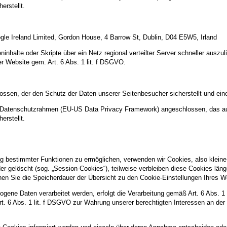
erstellt.
gle Ireland Limited, Gordon House, 4 Barrow St, Dublin, D04 E5W5, Irland
inhalte oder Skripte über ein Netz regional verteilter Server schneller auszul
er Website gem. Art. 6 Abs. 1 lit. f DSGVO.
ossen, der den Schutz der Daten unserer Seitenbesucher sicherstellt und eine
US-Datenschutzrahmen (EU-US Data Privacy Framework) angeschlossen, das a
erstellt.
g bestimmter Funktionen zu ermöglichen, verwenden wir Cookies, also kleine 
 gelöscht (sog. „Session-Cookies“), teilweise verbleiben diese Cookies län
können Sie die Speicherdauer der Übersicht zu den Cookie-Einstellungen Ihre
gene Daten verarbeitet werden, erfolgt die Verarbeitung gemäß Art. 6 Abs. 1
Art. 6 Abs. 1 lit. f DSGVO zur Wahrung unserer berechtigten Interessen an der