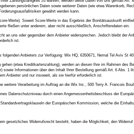
g Ihrer Zahlungsfähigkeit zu wahren, werden diese Daten von uns gemäß Art.
ngegebenen persönlichen Daten sowie weiterer Daten (wie etwa Warenkorb, Rec
Forderungsausfallrisiken gewährt werden kann.
core-Werte). Soweit Score-Werte in das Ergebnis der Bonitätsauskunft einfli
te fließen unter anderem, aber nicht ausschließlich, Anschriftendaten ein.
icht an uns oder gegenüber dem Anbieter widersprechen. Jedoch bleibt der Anb
derlich ist.
 folgenden Anbieters zur Verfügung: Wix HQ, 6350671, Nemal Tel Aviv St 40, 
ung gehen (etwa Kreditkartenzahlung), werden an diesen Ihre im Rahmen des Be
owie Informationen über den Inhalt Ihrer Bestellung gemäß Art. 6 Abs. 1 lit
nbieter und nur insoweit, als sie hierfür erforderlich ist.
eitere Verarbeitung im Auftrag an die Wix Inc., 500 Terry A. Francois Boule
ssenes Datenschutzniveau durch einen Angemessenheitsbeschluss der Europä
uf Standardvertragsklauseln der Europäischen Kommission, welche die Einhalt
ein gesetzliches Widerrufsrecht besteht, haben die Möglichkeit, den Widerruf