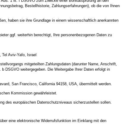
 6 Abs. 1 lit. f DSGVO zum Zwecke einer Bonitätsprüfung an den
hnungsbetrag, Bestellhistorie, Zahlungserfahrungen), ob die von Ihnen
eßen, haben sie ihre Grundlage in einem wissenschaftlich anerkannten
ieter ggf. weiterhin berechtigt, Ihre personenbezogenen Daten zu
Tel Aviv-Yafo, Israel
stellvorgangs mitgeteilten Zahlungsdaten (darunter Name, Anschrift,
. b DSGVO weitergegeben. Die Weitergabe Ihrer Daten erfolgt in
vard, San Francisco, California 94158, USA, übermittelt werden.
ischen Kommission gewährleistet.
ung des europäischen Datenschutzniveaus sicherzustellen sollen.
 über eine elektronische Widerrufsfunktion im Einklang mit den