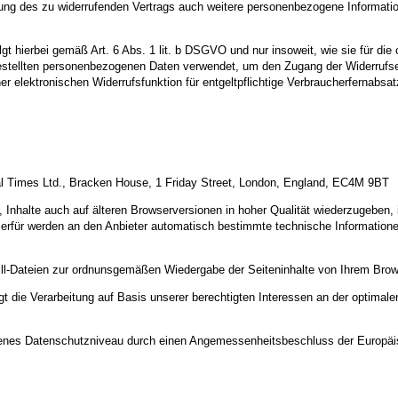
erung des zu widerrufenden Vertrags auch weitere personenbezogene Informat
gt hierbei gemäß Art. 6 Abs. 1 lit. b DSGVO und nur insoweit, wie sie für di
gestellten personenbezogenen Daten verwendet, um den Zugang der Widerrufser
ner elektronischen Widerrufsfunktion für entgeltpflichtige Verbraucherfernabsatz
al Times Ltd., Bracken House, 1 Friday Street, London, England, EC4M 9BT
t, Inhalte auch auf älteren Browserversionen in hoher Qualität wiederzugeben, 
erfür werden an den Anbieter automatisch bestimmte technische Informationen
fill-Dateien zur ordnunsgemäßen Wiedergabe der Seiteninhalte von Ihrem Brow
t die Verarbeitung auf Basis unserer berechtigten Interessen an der optimalen
ssenes Datenschutzniveau durch einen Angemessenheitsbeschluss der Europä