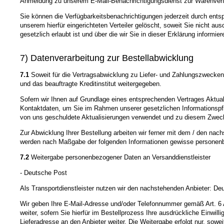
Anmeldung zu unserem E-Mail-Benachrichtigungsdienst zur Warenver
Sie können die Verfügbarkeitsbenachrichtigungen jederzeit durch ents
unserem hierfür eingerichteten Verteiler gelöscht, soweit Sie nicht au
gesetzlich erlaubt ist und über die wir Sie in dieser Erklärung informier
7) Datenverarbeitung zur Bestellabwicklung
7.1
Soweit für die Vertragsabwicklung zu Liefer- und Zahlungszwecke
und das beauftragte Kreditinstitut weitergegeben.
Sofern wir Ihnen auf Grundlage eines entsprechenden Vertrages Aktualis
Kontaktdaten, um Sie im Rahmen unserer gesetzlichen Informationspfli
von uns geschuldete Aktualisierungen verwendet und zu diesem Zweck dur
Zur Abwicklung Ihrer Bestellung arbeiten wir ferner mit dem / den nac
werden nach Maßgabe der folgenden Informationen gewisse personenb
7.2
Weitergabe personenbezogener Daten an Versanddienstleister
- Deutsche Post
Als Transportdienstleister nutzen wir den nachstehenden Anbieter: D
Wir geben Ihre E-Mail-Adresse und/oder Telefonnummer gemäß Art. 6 
weiter, sofern Sie hierfür im Bestellprozess Ihre ausdrückliche Einw
Lieferadresse an den Anbieter weiter. Die Weitergabe erfolgt nur, sowei