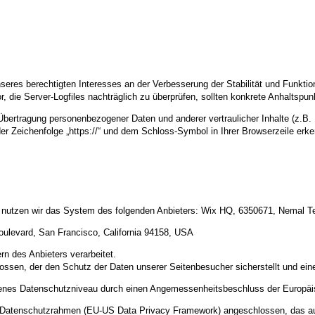
nseres berechtigten Interesses an der Verbesserung der Stabilität und Funktio
or, die Server-Logfiles nachträglich zu überprüfen, sollten konkrete Anhaltspu
ertragung personenbezogener Daten und anderer vertraulicher Inhalte (z.B. 
r Zeichenfolge „https://“ und dem Schloss-Symbol in Ihrer Browserzeile erk
e nutzen wir das System des folgenden Anbieters: Wix HQ, 6350671, Nemal Tel 
oulevard, San Francisco, California 94158, USA
n des Anbieters verarbeitet.
ossen, der den Schutz der Daten unserer Seitenbesucher sicherstellt und eine
ssenes Datenschutzniveau durch einen Angemessenheitsbeschluss der Europä
US-Datenschutzrahmen (EU-US Data Privacy Framework) angeschlossen, das a