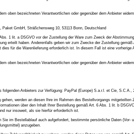
r dem oben bezeichneten Verantwortlichen oder gegenüber dem Anbieter widerr
 DHL Paket GmbH, Sträßchensweg 10, 53113 Bonn, Deutschland
Abs. 1 lit. a DSGVO vor der Zustellung der Ware zum Zweck der Abstimmung e
illigung erteilt haben. Anderenfalls geben wir zum Zwecke der Zustellung gem
t dies für die Warenlieferung erforderlich ist. In diesem Fall ist eine vorheri
r dem oben bezeichneten Verantwortlichen oder gegenüber dem Anbieter widerr
 folgenden Anbieters zur Verfügung: PayPal (Europe) S.a.r.l. et Cie, S.C.A.
ung gehen, werden an diesen Ihre im Rahmen des Bestellvorgangs mitgeteilten
mationen über den Inhalt Ihrer Bestellung gemäß Art. 6 Abs. 1 lit. b DSGVO 
ur insoweit, als sie hierfür erforderlich ist.
den Sie im Bestellablauf auch aufgefordert, bestimmte persönliche Daten (Vo
lungsmittel) anzugeben.