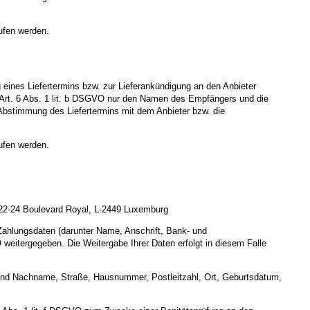
ufen werden.
ines Liefertermins bzw. zur Lieferankündigung an den Anbieter
äß Art. 6 Abs. 1 lit. b DSGVO nur den Namen des Empfängers und die
ge Abstimmung des Liefertermins mit dem Anbieter bzw. die
ufen werden.
, 22-24 Boulevard Royal, L-2449 Luxemburg
 Zahlungsdaten (darunter Name, Anschrift, Bank- und
weitergegeben. Die Weitergabe Ihrer Daten erfolgt in diesem Falle
r- und Nachname, Straße, Hausnummer, Postleitzahl, Ort, Geburtsdatum,