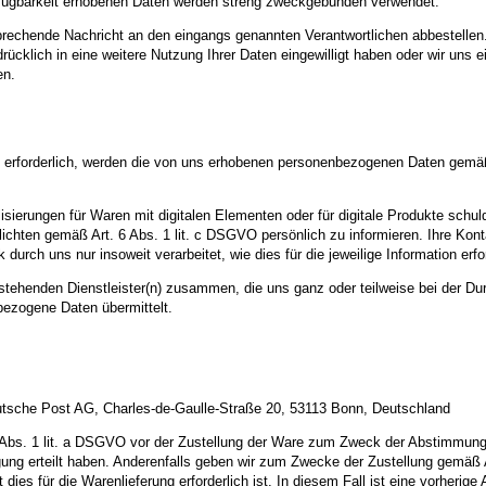
fügbarkeit erhobenen Daten werden streng zweckgebunden verwendet.
prechende Nachricht an den eingangs genannten Verantwortlichen abbestellen
sdrücklich in eine weitere Nutzung Ihrer Daten eingewilligt haben oder wir u
en.
n erforderlich, werden die von uns erhobenen personenbezogenen Daten gemäß
ierungen für Waren mit digitalen Elementen oder für digitale Produkte schulde
chten gemäß Art. 6 Abs. 1 lit. c DSGVO persönlich zu informieren. Ihre Kont
ch uns nur insoweit verarbeitet, wie dies für die jeweilige Information erford
hstehenden Dienstleister(n) zusammen, die uns ganz oder teilweise bei der Du
ezogene Daten übermittelt.
eutsche Post AG, Charles-de-Gaulle-Straße 20, 53113 Bonn, Deutschland
Abs. 1 lit. a DSGVO vor der Zustellung der Ware zum Zweck der Abstimmung e
illigung erteilt haben. Anderenfalls geben wir zum Zwecke der Zustellung gem
t dies für die Warenlieferung erforderlich ist. In diesem Fall ist eine vorheri