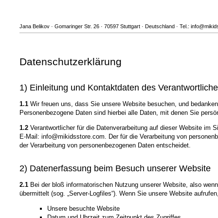
Jana Belikov · Gomaringer Str. 26 · 70597 Stuttgart · Deutschland · Tel.: info@miki
Datenschutzerklärung
1) Einleitung und Kontaktdaten des Verantwortlich
1.1
Wir freuen uns, dass Sie unsere Website besuchen, und bedanken 
Personenbezogene Daten sind hierbei alle Daten, mit denen Sie persönl
1.2
Verantwortlicher für die Datenverarbeitung auf dieser Website im 
E-Mail: info@mikidsstore.com. Der für die Verarbeitung von personenbe
der Verarbeitung von personenbezogenen Daten entscheidet.
2) Datenerfassung beim Besuch unserer Website
2.1
Bei der bloß informatorischen Nutzung unserer Website, also wenn S
übermittelt (sog. „Server-Logfiles“). Wenn Sie unsere Website aufrufen
Unsere besuchte Website
Datum und Uhrzeit zum Zeitpunkt des Zugriffes