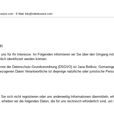
dsstore.com · E-Mail: info@mikidsstore.com
en
uns für Ihr Interesse. Im Folgenden informieren wir Sie über den Umgang mi
ich identifiziert werden können.
Sinne der Datenschutz-Grundverordnung (DSGVO) ist Jana Belikov, Gomaringer
zogenen Daten Verantwortliche ist diejenige natürliche oder juristische Pers
ie sich nicht registrieren oder uns anderweitig Informationen übermitteln, er
, erheben wir die folgenden Daten, die für uns technisch erforderlich sind, u