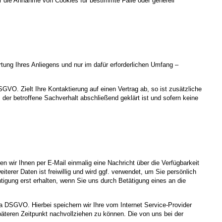
r die Annahme von Cookies für bestimmte Fälle oder generell
ung Ihres Anliegens und nur im dafür erforderlichen Umfang –
SGVO. Zielt Ihre Kontaktierung auf einen Vertrag ab, so ist zusätzliche
der betroffene Sachverhalt abschließend geklärt ist und sofern keine
n wir Ihnen per E-Mail einmalig eine Nachricht über die Verfügbarkeit
terer Daten ist freiwillig und wird ggf. verwendet, um Sie persönlich
tigung erst erhalten, wenn Sie uns durch Betätigung eines an die
. a DSGVO. Hierbei speichern wir Ihre vom Internet Service-Provider
teren Zeitpunkt nachvollziehen zu können. Die von uns bei der