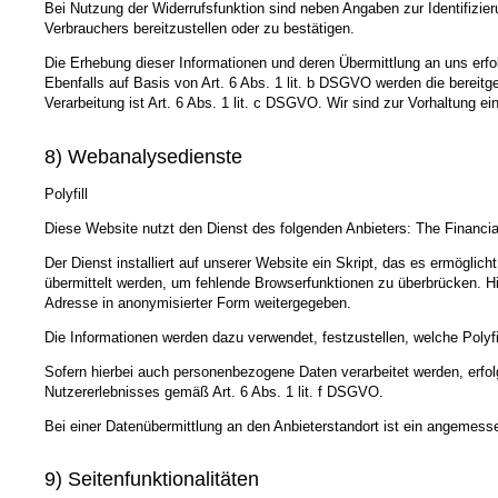
Bei Nutzung der Widerrufsfunktion sind neben Angaben zur Identifizi
Verbrauchers bereitzustellen oder zu bestätigen.
Die Erhebung dieser Informationen und deren Übermittlung an uns erfol
Ebenfalls auf Basis von Art. 6 Abs. 1 lit. b DSGVO werden die bereit
Verarbeitung ist Art. 6 Abs. 1 lit. c DSGVO. Wir sind zur Vorhaltung ei
8) Webanalysedienste
Polyfill
Diese Website nutzt den Dienst des folgenden Anbieters: The Financi
Der Dienst installiert auf unserer Website ein Skript, das es ermöglich
übermittelt werden, um fehlende Browserfunktionen zu überbrücken. Hi
Adresse in anonymisierter Form weitergegeben.
Die Informationen werden dazu verwendet, festzustellen, welche Poly
Sofern hierbei auch personenbezogene Daten verarbeitet werden, erfolg
Nutzererlebnisses gemäß Art. 6 Abs. 1 lit. f DSGVO.
Bei einer Datenübermittlung an den Anbieterstandort ist ein angeme
9) Seitenfunktionalitäten