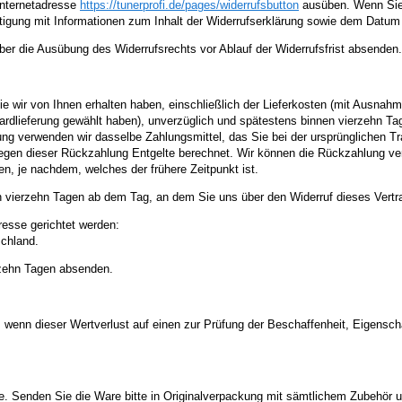
 Internetadresse
https://tunerprofi.de
/pages
/widerrufsbutton
ausüben. Wenn Sie 
tigung mit Informationen zum Inhalt der Widerrufserklärung sowie dem Datum 
über die Ausübung des Widerrufsrechts vor Ablauf der Widerrufsfrist absenden.
ie wir von Ihnen erhalten haben, einschließlich der Lieferkosten (mit Ausnah
dardlieferung gewählt haben), unverzüglich und spätestens binnen vierzehn T
ung verwenden wir dasselbe Zahlungsmittel, das Sie bei der ursprünglichen Tr
egen dieser Rückzahlung Entgelte berechnet. Wir können die Rückzahlung ver
, je nachdem, welches der frühere Zeitpunkt ist.
n vierzehn Tagen ab dem Tag, an dem Sie uns über den Widerruf dieses Vertr
esse gerichtet werden:
schland.
erzehn Tagen absenden.
 wenn dieser Wertverlust auf einen zur Prüfung der Beschaffenheit, Eigens
. Senden Sie die Ware bitte in Originalverpackung mit sämtlichem Zubehör 