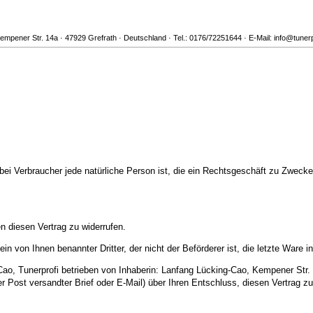
mpener Str. 14a · 47929 Grefrath · Deutschland · Tel.: 0176/72251644 · E-Mail: info@tunerp
ei Verbraucher jede natürliche Person ist, die ein Rechtsgeschäft zu Zwecken
 diesen Vertrag zu widerrufen.
in von Ihnen benannter Dritter, der nicht der Beförderer ist, die letzte War
o, Tunerprofi betrieben von Inhaberin: Lanfang Lücking-Cao, Kempener Str. 
der Post versandter Brief oder E-Mail) über Ihren Entschluss, diesen Vertrag z