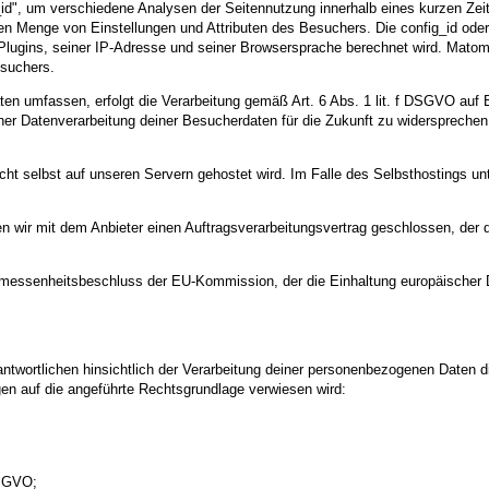
", um verschiedene Analysen der Seitennutzung innerhalb eines kurzen Zeitf
nzten Menge von Einstellungen und Attributen des Besuchers. Die config_id oder
lugins, seiner IP-Adresse und seiner Browsersprache berechnet wird. Matomo
esuchers.
en umfassen, erfolgt die Verarbeitung gemäß Art. 6 Abs. 1 lit. f DSGVO auf B
 Datenverarbeitung deiner Besucherdaten für die Zukunft zu widersprechen, 
cht selbst auf unseren Servern gehostet wird. Im Falle des Selbsthostings un
en wir mit dem Anbieter einen Auftragsverarbeitungsvertrag geschlossen, der 
messenheitsbeschluss der EU-Kommission, der die Einhaltung europäischer Da
ntwortlichen hinsichtlich der Verarbeitung deiner personenbezogenen Daten 
gen auf die angeführte Rechtsgrundlage verwiesen wird:
DSGVO;