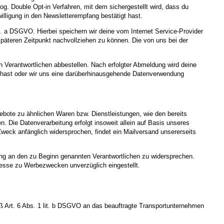
g. Double Opt-in Verfahren, mit dem sichergestellt wird, dass du
illigung in den Newsletterempfang bestätigt hast.
it. a DSGVO. Hierbei speichern wir deine vom Internet Service-Provider
äteren Zeitpunkt nachvollziehen zu können. Die von uns bei der
 Verantwortlichen abbestellen. Nach erfolgter Abmeldung wird deine
igt hast oder wir uns eine darüberhinausgehende Datenverwendung
ebote zu ähnlichen Waren bzw. Dienstleistungen, wie den bereits
 Die Datenverarbeitung erfolgt insoweit allein auf Basis unseres
weck anfänglich widersprochen, findet ein Mailversand unsererseits
ung an den zu Beginn genannten Verantwortlichen zu widersprechen.
dresse zu Werbezwecken unverzüglich eingestellt.
 Art. 6 Abs. 1 lit. b DSGVO an das beauftragte Transportunternehmen