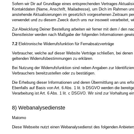
Sofern wir Dir auf Grundlage eines entsprechenden Vertrages Aktualisie
Kontaktdaten (Name, Anschrift, Mailadresse), um Dich im Rahmen unse
anstehende Aktualisierungen im gesetzlich vorgesehenen Zeitraum per
verwendet und zu diesem Zweck durch uns nur insoweit verarbeitet, wie d
Zur Abwicklung Deiner Bestellung arbeiten wir ferner mit dem / den n
Dienstleister werden nach Maßgabe der folgenden Informationen gewi
7.2
Elektronische Widerrufsfunktion für Fernabsatzverträge
Verbraucher, welche auf dieser Website Verträge schließen, bei denen 
geltenden Widerrufsbestimmungen zu erklären.
Bei Nutzung der Widerrufsfunktion sind neben Angaben zur Identifizi
Verbrauchers bereitzustellen oder zu bestätigen.
Die Erhebung dieser Informationen und deren Übermittlung an uns erfol
Ebenfalls auf Basis von Art. 6 Abs. 1 lit. b DSGVO werden die bereit
Verarbeitung ist Art. 6 Abs. 1 lit. c DSGVO. Wir sind zur Vorhaltung ei
8) Webanalysedienste
Matomo
Diese Webseite nutzt einen Webanalysedienst des folgenden Anbieters: