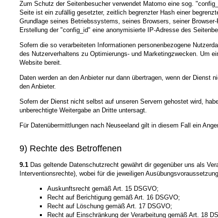
Zum Schutz der Seitenbesucher verwendet Matomo eine sog. "config_id
Seite ist ein zufällig gesetzter, zeitlich begrenzter Hash einer begre
Grundlage seines Betriebssystems, seines Browsers, seiner Browser-P
Erstellung der "config_id" eine anonymisierte IP-Adresse des Seitenb
Sofern die so verarbeiteten Informationen personenbezogene Nutzerdat
des Nutzerverhaltens zu Optimierungs- und Marketingzwecken. Um einer
Website bereit.
Daten werden an den Anbieter nur dann übertragen, wenn der Dienst ni
den Anbieter.
Sofern der Dienst nicht selbst auf unseren Servern gehostet wird, hab
unberechtigte Weitergabe an Dritte untersagt.
Für Datenübermittlungen nach Neuseeland gilt in diesem Fall ein Ange
9) Rechte des Betroffenen
9.1
Das geltende Datenschutzrecht gewährt dir gegenüber uns als Vera
Interventionsrechte), wobei für die jeweiligen Ausübungsvoraussetzun
Auskunftsrecht gemäß Art. 15 DSGVO;
Recht auf Berichtigung gemäß Art. 16 DSGVO;
Recht auf Löschung gemäß Art. 17 DSGVO;
Recht auf Einschränkung der Verarbeitung gemäß Art. 18 