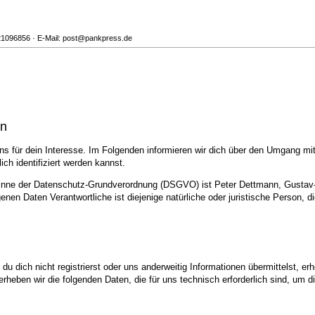
5221096856 · E-Mail: post@pankpress.de
en
s für dein Interesse. Im Folgenden informieren wir dich über den Umgang m
ch identifiziert werden kannst.
 Sinne der Datenschutz-Grundverordnung (DSGVO) ist Peter Dettmann, Gustav-
en Daten Verantwortliche ist diejenige natürliche oder juristische Person, d
u dich nicht registrierst oder uns anderweitig Informationen übermittelst, er
 erheben wir die folgenden Daten, die für uns technisch erforderlich sind, um 