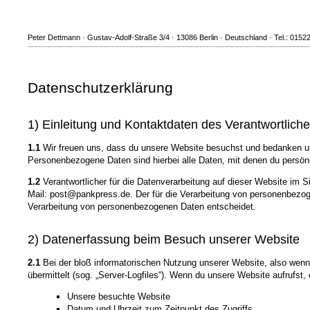
Peter Dettmann · Gustav-Adolf-Straße 3/4 · 13086 Berlin · Deutschland · Tel.: 01
Datenschutzerklärung
1) Einleitung und Kontaktdaten des Verantwortlich
1.1
Wir freuen uns, dass du unsere Website besuchst und bedanken un
Personenbezogene Daten sind hierbei alle Daten, mit denen du persönli
1.2
Verantwortlicher für die Datenverarbeitung auf dieser Website im
Mail: post@pankpress.de. Der für die Verarbeitung von personenbezogen
Verarbeitung von personenbezogenen Daten entscheidet.
2) Datenerfassung beim Besuch unserer Website
2.1
Bei der bloß informatorischen Nutzung unserer Website, also wenn d
übermittelt (sog. „Server-Logfiles“). Wenn du unsere Website aufrufst,
Unsere besuchte Website
Datum und Uhrzeit zum Zeitpunkt des Zugriffs