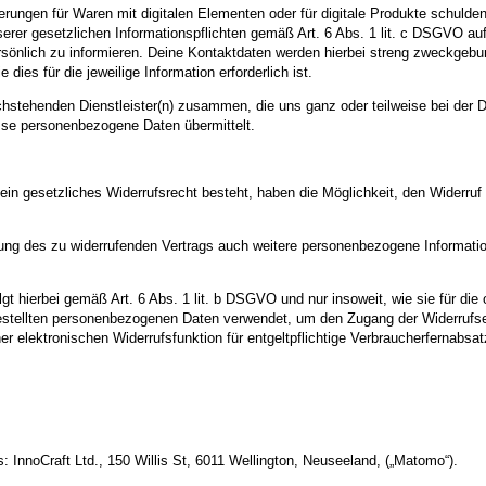
rungen für Waren mit digitalen Elementen oder für digitale Produkte schulden, 
rer gesetzlichen Informationspflichten gemäß Art. 6 Abs. 1 lit. c DSGVO au
sönlich zu informieren. Deine Kontaktdaten werden hierbei streng zweckgebun
ies für die jeweilige Information erforderlich ist.
achstehenden Dienstleister(n) zusammen, die uns ganz oder teilweise bei der 
sse personenbezogene Daten übermittelt.
ein gesetzliches Widerrufsrecht besteht, haben die Möglichkeit, den Widerruf
erung des zu widerrufenden Vertrags auch weitere personenbezogene Informat
gt hierbei gemäß Art. 6 Abs. 1 lit. b DSGVO und nur insoweit, wie sie für di
gestellten personenbezogenen Daten verwendet, um den Zugang der Widerrufser
ner elektronischen Widerrufsfunktion für entgeltpflichtige Verbraucherfernabsatz
 InnoCraft Ltd., 150 Willis St, 6011 Wellington, Neuseeland, („Matomo“).