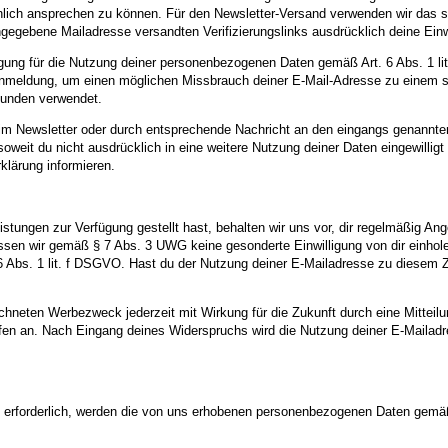
önlich ansprechen zu können. Für den Newsletter-Versand verwenden wir das so
ngegebene Mailadresse versandten Verifizierungslinks ausdrücklich deine Einw
lligung für die Nutzung deiner personenbezogenen Daten gemäß Art. 6 Abs. 1 l
Anmeldung, um einen möglichen Missbrauch deiner E-Mail-Adresse zu einem sp
unden verwendet.
 im Newsletter oder durch entsprechende Nachricht an den eingangs genannten
soweit du nicht ausdrücklich in eine weitere Nutzung deiner Daten eingewill
rklärung informieren.
ungen zur Verfügung gestellt hast, behalten wir uns vor, dir regelmäßig Ang
en wir gemäß § 7 Abs. 3 UWG keine gesonderte Einwilligung von dir einholen.
 6 Abs. 1 lit. f DSGVO. Hast du der Nutzung deiner E-Mailadresse zu diesem Z
chneten Werbezweck jederzeit mit Wirkung für die Zukunft durch eine Mitteil
tarifen an. Nach Eingang deines Widerspruchs wird die Nutzung deiner E-Maila
n erforderlich, werden die von uns erhobenen personenbezogenen Daten gemäß