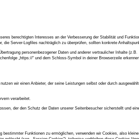
nseres berechtigten Interesses an der Verbesserung der Stabilität und Funktio
or, die Server-Logfiles nachträglich zu überprüfen, sollten konkrete Anhaltspu
ertragung personenbezogener Daten und anderer vertraulicher Inhalte (z.B.
chenfolge „https://“ und dem Schloss-Symbol in deiner Browserzeile erkenne
 nutzen wir einen Anbieter, der seine Leistungen selbst oder durch ausgewähl
vern verarbeitet.
ossen, der den Schutz der Daten unserer Seitenbesucher sicherstellt und eine
g bestimmter Funktionen zu ermöglichen, verwenden wir Cookies, also kleine 
 gelöscht (sog. „Session-Cookies“), teilweise verbleiben diese Cookies län