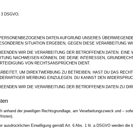
s. 3 DSGVO;
 PERSONENBEZOGENEN DATEN AUFGRUND UNSERES ÜBERWIEGENDEN
 BESONDEREN SITUATION ERGEBEN, GEGEN DIESE VERARBEITUNG W
EENDEN WIR DIE VERARBEITUNG DER BETROFFENEN DATEN. EINE 
ITUNG NACHWEISEN KÖNNEN, DIE DEINE INTERESSEN, GRUNDRECH
RTEIDIGUNG VON RECHTSANSPRÜCHEN DIENT.
EITET, UM DIREKTWERBUNG ZU BETREIBEN, HAST DU DAS RECHT,
ERARTIGER WERBUNG EINZULEGEN. DU KANNST DEN WIDERSPRUC
BEENDEN WIR DIE VERARBEITUNG DER BETROFFENEN DATEN ZU D
aten
anhand der jeweiligen Rechtsgrundlage, am Verarbeitungszweck und – sofern
risten).
 ausdrücklichen Einwilligung gemäß Art. 6 Abs. 1 lit. a DSGVO werden die be