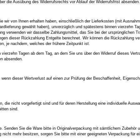
über die Ausübung des Widerrufsrechts vor Ablauf der Widerrufsfrist absenden.
ie wir von Ihnen erhalten haben, einschließlich der Lieferkosten (mit Ausnah
dardlieferung gewählt haben), unverzüglich und spätestens binnen vierzehn T
ung verwenden wir dasselbe Zahlungsmittel, das Sie bei der ursprünglichen Tr
egen dieser Rückzahlung Entgelte berechnet. Wir können die Rückzahlung ver
, je nachdem, welches der frühere Zeitpunkt ist.
n vierzehn Tagen ab dem Tag, an dem Sie uns über den Widerruf dieses Vertra
gen absenden.
 wenn dieser Wertverlust auf einen zur Prüfung der Beschaffenheit, Eigens
n, die nicht vorgefertigt sind und für deren Herstellung eine individuelle Au
tten sind.
. Senden Sie die Ware bitte in Originalverpackung mit sämtlichem Zubehör 
nicht mehr besitzen, sorgen Sie bitte mit einer geeigneten Verpackung für 