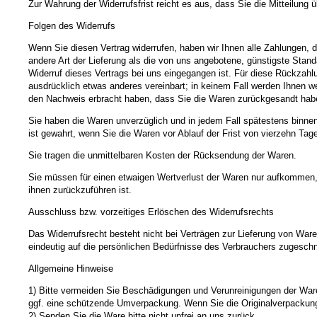
Zur Wahrung der Widerrufsfrist reicht es aus, dass Sie die Mitteilung 
Folgen des Widerrufs
Wenn Sie diesen Vertrag widerrufen, haben wir Ihnen alle Zahlungen, d
andere Art der Lieferung als die von uns angebotene, günstigste Stan
Widerruf dieses Vertrags bei uns eingegangen ist. Für diese Rückzahl
ausdrücklich etwas anderes vereinbart; in keinem Fall werden Ihnen w
den Nachweis erbracht haben, dass Sie die Waren zurückgesandt haben
Sie haben die Waren unverzüglich und in jedem Fall spätestens binne
ist gewahrt, wenn Sie die Waren vor Ablauf der Frist von vierzehn Ta
Sie tragen die unmittelbaren Kosten der Rücksendung der Waren.
Sie müssen für einen etwaigen Wertverlust der Waren nur aufkommen,
ihnen zurückzuführen ist.
Ausschluss bzw. vorzeitiges Erlöschen des Widerrufsrechts
Das Widerrufsrecht besteht nicht bei Verträgen zur Lieferung von Ware
eindeutig auf die persönlichen Bedürfnisse des Verbrauchers zugeschni
Allgemeine Hinweise
1) Bitte vermeiden Sie Beschädigungen und Verunreinigungen der Ware
ggf. eine schützende Umverpackung. Wenn Sie die Originalverpackung 
2) Senden Sie die Ware bitte nicht unfrei an uns zurück.