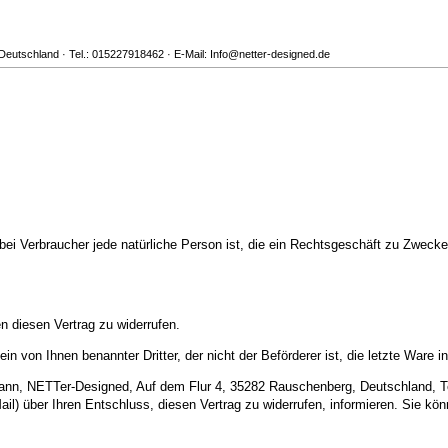
eutschland · Tel.: 015227918462 · E-Mail: Info@netter-designed.de
ei Verbraucher jede natürliche Person ist, die ein Rechtsgeschäft zu Zwecken
 diesen Vertrag zu widerrufen.
in von Ihnen benannter Dritter, der nicht der Beförderer ist, die letzte War
nn, NETTer-Designed, Auf dem Flur 4, 35282 Rauschenberg, Deutschland, Tel.
-Mail) über Ihren Entschluss, diesen Vertrag zu widerrufen, informieren. Sie 