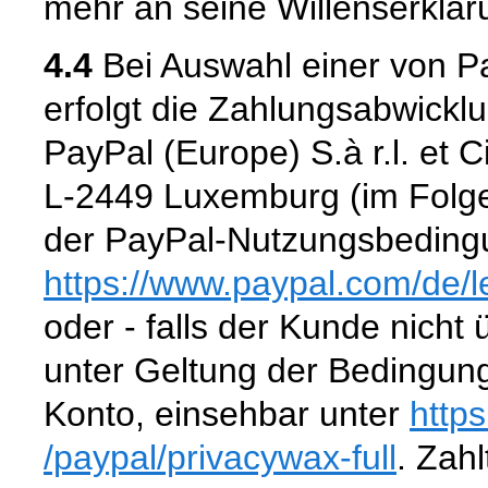
mehr an seine Willenserklär
4.4
Bei Auswahl einer von P
erfolgt die Zahlungsabwickl
PayPal (Europe) S.à r.l. et 
L-2449 Luxemburg (im Folge
der PayPal-Nutzungsbedingu
https://www.paypal.com
/de
/
oder - falls der Kunde nicht
unter Geltung der Bedingun
Konto, einsehbar unter
http
/paypal
/privacywax-full
. Zahl