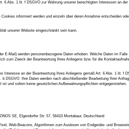
Art. 6 Abs. 1 lit. f DSGVO zur Wahrung unserer berechtigten Interessen an der
n Cookies informiert werden und einzeln über deren Annahme entscheiden ode
ität unserer Website eingeschränkt sein kann.
er E-Mail) werden personenbezogene Daten erhoben. Welche Daten im Falle 
ßlich zum Zweck der Beantwortung Ihres Anliegens bzw. für die Kontaktaufna
tes Interesse an der Beantwortung Ihres Anliegens gemäß Art. 6 Abs. 1 lit. f 
 lit. b DSGVO. Ihre Daten werden nach abschließender Bearbeitung Ihrer Anfra
t ist und sofern keine gesetzlichen Aufbewahrungspflichten entgegenstehen.
IONOS SE, Elgendorfer Str. 57, 56410 Montabaur, Deutschland
-Pixel, Web-Beacons, Algorithmen zum Auslesen von Endgeräte- und Browserin