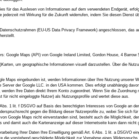
s für das Auslesen von Informationen auf dem verwendeten Endgerät, erfolgen
Sie jederzeit mit Wirkung für die Zukunft widerrufen, indem Sie diesen Dienst 
US-Datenschutzrahmen (EU-US Data Privacy Framework) angeschlossen, das a
erstellt.
rs: Google Maps (API) von Google Ireland Limited, Gordon House, 4 Barrow S
-)Karten, um geographische Informationen visuell darzustellen. Über die Nutz
oogle Maps eingebunden ist, werden Informationen über Ihre Nutzung unserer W
ie Server der Google LLC. in den USA kommen. Dies erfolgt unabhängig davon, 
, werden Ihre Daten direkt Ihrem Konto zugeordnet. Wenn Sie die Zuordnung 
 für nicht eingeloggte Nutzer) als Nutzungsprofile und wertet diese aus.
Abs. 1 lit. f DSGVO auf Basis des berechtigten Interesses von Google an der
derspruchsrecht gegen die Bildung dieser Nutzerprofile zu, wobei Sie sich
von Google Maps nicht einverstanden sind, besteht auch die Möglichkeit, de
und damit auch die Kartenanzeige auf dieser Internetseite kann dann nicht 
erarbeitung Ihrer Daten Ihre Einwilligung gemäß Art. 6 Abs. 1 lit. a DSGVO eing
tte die vorstehend geschilderte Möglichkeit zur Vornahme eines Widerspruchs.