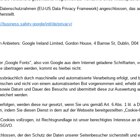
US-Datenschutzrahmen (EU-US Data Privacy Framework) angeschlossen, das a
erstellt.
://business.safety.google
/intl
/de
/privacy
/
Anbieters: Google Ireland Limited, Gordon House, 4 Barrow St, Dublin, D04
 „Google Fonts", also von Google aus dem Internet geladene Schriftarten, ve
le übertragen werden, kommt es hierbei nicht.
issbräuchlich durch maschinelle und automatisierte Verarbeitung erfolgt, und
nschen und nicht von einem automatisierten Bot vorgenommen wird, erhebt d
owie Datum und Dauer des Besuchs und übermittelt diese zur Auswertung an
eichert werden.
rfolgen, werden diese nur gesetzt, wenn Sie uns gemäß Art. 6 Abs. 1 lit. a 
ufen, indem Sie diesen Dienst in dem auf der Webseite bereitgestellten „Cookie-
okies vollzogen, ist Rechtsgrundlage ist unser berechtigtes Interesse an der
 DSGVO.
hlossen, der den Schutz der Daten unserer Seitenbesucher sicherstellt und ei