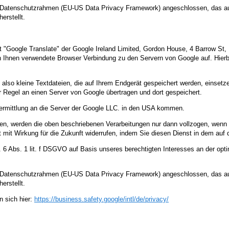
US-Datenschutzrahmen (EU-US Data Privacy Framework) angeschlossen, das a
erstellt.
"Google Translate" der Google Ireland Limited, Gordon House, 4 Barrow St, 
n Ihnen verwendete Browser Verbindung zu den Servern von Google auf. Hierbe
also kleine Textdateien, die auf Ihrem Endgerät gespeichert werden, einsetz
r Regel an einen Server von Google übertragen und dort gespeichert.
ermittlung an die Server der Google LLC. in den USA kommen.
n, werden die oben beschriebenen Verarbeitungen nur dann vollzogen, wenn 
zeit mit Wirkung für die Zukunft widerrufen, indem Sie diesen Dienst in dem auf
. 6 Abs. 1 lit. f DSGVO auf Basis unseres berechtigten Interesses an der op
US-Datenschutzrahmen (EU-US Data Privacy Framework) angeschlossen, das a
erstellt.
 sich hier:
https://business.safety.google
/intl
/de
/privacy
/