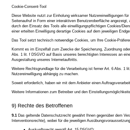
Cookie-Consent-Tool
Diese Website nutzt zur Einholung wirksamer Nutzereinwilligungen für
Seitenaufruf in Form einer interaktiven Benutzeroberfläche angezeigt
durch den Einsatz des Tools alle einwilligungspflichtigen Cookies/Dien
einer erteilten Einwilligung derartige Cookies auf dem jeweiligen Endg
Das Tool setzt technisch notwendige Cookies, um Ihre Cookie-Präfere
Kommt es im Einzelfall zum Zwecke der Speicherung, Zuordnung oder P
Abs. 1 lit. f DSGVO auf Basis unseres berechtigten Interesses an ei
Ausgestaltung unseres Internetauftritts.
Weitere Rechtsgrundlage für die Verarbeitung ist ferner Art. 6 Abs. 1 
Nutzereinwilligung abhängig zu machen.
Soweit erforderlich, haben wir mit dem Anbieter einen Auftragsverarbe
Weitere Informationen zum Betreiber und den Einstellungsmöglichkeite
9) Rechte des Betroffenen
9.1
Das geltende Datenschutzrecht gewährt Ihnen gegenüber dem Veran
Interventionsrechte), wobei für die jeweiligen Ausübungsvoraussetzun
Auskunftsrecht gemäß Art. 15 DSGVO;