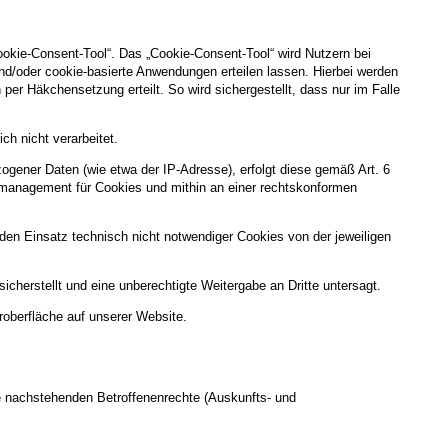
ookie-Consent-Tool“. Das „Cookie-Consent-Tool“ wird Nutzern bei
nd/oder cookie-basierte Anwendungen erteilen lassen. Hierbei werden
per Häkchensetzung erteilt. So wird sichergestellt, dass nur im Falle
h nicht verarbeitet.
gener Daten (wie etwa der IP-Adresse), erfolgt diese gemäß Art. 6
gsmanagement für Cookies und mithin an einer rechtskonformen
g, den Einsatz technisch nicht notwendiger Cookies von der jeweiligen
cherstellt und eine unberechtigte Weitergabe an Dritte untersagt.
roberfläche auf unserer Website.
e nachstehenden Betroffenenrechte (Auskunfts- und