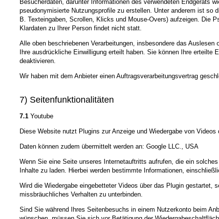
Besucherdaten, darunter Informationen des verwendeten Endgeräts wie
pseudonymisierte Nutzungsprofile zu erstellen. Unter anderem ist so
B. Texteingaben, Scrollen, Klicks und Mouse-Overs) aufzeigen. Die 
Klardaten zu Ihrer Person findet nicht statt.
Alle oben beschriebenen Verarbeitungen, insbesondere das Auslesen 
Ihre ausdrückliche Einwilligung erteilt haben. Sie können Ihre erteilte
deaktivieren.
Wir haben mit dem Anbieter einen Auftragsverarbeitungsvertrag geschl
7) Seitenfunktionalitäten
7.1
Youtube
Diese Website nutzt Plugins zur Anzeige und Wiedergabe von Videos d
Daten können zudem übermittelt werden an: Google LLC., USA
Wenn Sie eine Seite unseres Internetauftritts aufrufen, die ein solche
Inhalte zu laden. Hierbei werden bestimmte Informationen, einschließli
Wird die Wiedergabe eingebetteter Videos über das Plugin gestartet, 
missbräuchliches Verhalten zu unterbinden.
Sind Sie während Ihres Seitenbesuchs in einem Nutzerkonto beim Anbi
wünschen, müssen Sie sich vor Betätigung der Wiedergabeschaltfläch