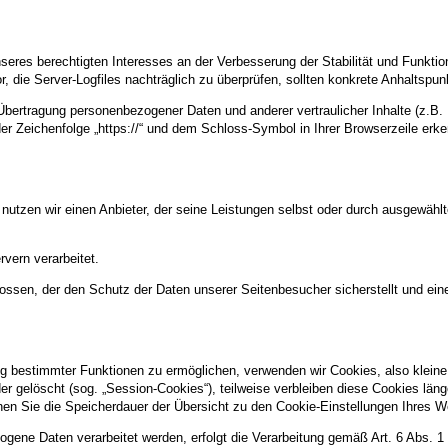
nseres berechtigten Interesses an der Verbesserung der Stabilität und Funktio
or, die Server-Logfiles nachträglich zu überprüfen, sollten konkrete Anhaltspu
ertragung personenbezogener Daten und anderer vertraulicher Inhalte (z.B. 
r Zeichenfolge „https://“ und dem Schloss-Symbol in Ihrer Browserzeile erk
 nutzen wir einen Anbieter, der seine Leistungen selbst oder durch ausgewähl
vern verarbeitet.
ossen, der den Schutz der Daten unserer Seitenbesucher sicherstellt und eine
g bestimmter Funktionen zu ermöglichen, verwenden wir Cookies, also kleine 
 gelöscht (sog. „Session-Cookies“), teilweise verbleiben diese Cookies län
können Sie die Speicherdauer der Übersicht zu den Cookie-Einstellungen Ihre
gene Daten verarbeitet werden, erfolgt die Verarbeitung gemäß Art. 6 Abs. 1