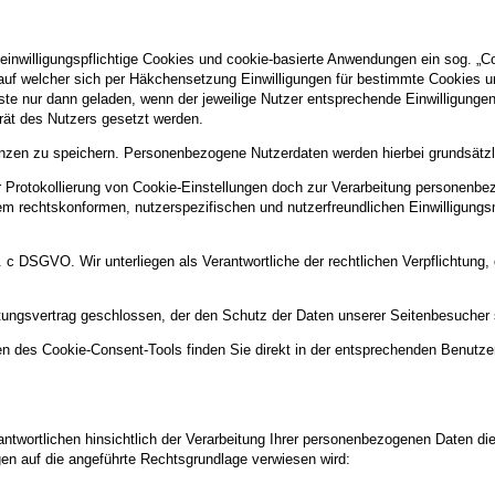
 einwilligungspflichtige Cookies und cookie-basierte Anwendungen ein sog. „C
, auf welcher sich per Häkchensetzung Einwilligungen für bestimmte Cookies u
ste nur dann geladen, wenn der jeweilige Nutzer entsprechende Einwilligungen 
erät des Nutzers gesetzt werden.
nzen zu speichern. Personenbezogene Nutzerdaten werden hierbei grundsätzlic
rotokollierung von Cookie-Einstellungen doch zur Verarbeitung personenbezo
nem rechtskonformen, nutzerspezifischen und nutzerfreundlichen Einwilligun
lit. c DSGVO. Wir unterliegen als Verantwortliche der rechtlichen Verpflichtun
itungsvertrag geschlossen, der den Schutz der Daten unserer Seitenbesucher si
n des Cookie-Consent-Tools finden Sie direkt in der entsprechenden Benutze
twortlichen hinsichtlich der Verarbeitung Ihrer personenbezogenen Daten di
gen auf die angeführte Rechtsgrundlage verwiesen wird: