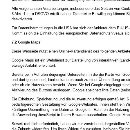
Alle vorgenannten Verarbeitungen, insbesondere das Setzen von Cookie
6 Abs. 1 lit. a DSGVO erteilt haben. Die erteilte Einwilligung können 
deaktivieren.
Für Datenübermittlungen in die USA hat sich der Anbieter dem EU-
Kommission die Einhaltung des europäischen Datenschutzniveaus sich
7.2
Google Maps
Diese Webseite nutzt einen Online-Kartendienst des folgenden Anbiete
Google Maps ist ein Webdienst zur Darstellung von interaktiven (Land
etwaige Anfahrt erleichtert.
Bereits beim Aufrufen derjenigen Unterseiten, in die die Karte von G
und dort gespeichert, hierbei kann es auch zu einer Übermittlung an d
oder ob ein Nutzerkonto besteht. Wenn Sie bei Google eingeloggt sind
Aktivierung des Buttons ausloggen. Google speichert Ihre Daten (selbst
Die Erhebung, Speicherung und die Auswertung erfolgen gemäß Art. 6 
bedarfsgerechten Gestaltung von Google-Websites. Ihnen steht ein Wi
künftigen Übermittlung Ihrer Daten an Google im Rahmen der Nutzung 
die Anwendung JavaScript in Ihrem Browser ausschalten. Google Maps 
Soweit rechtlich erforderlich, haben wir zur vorstehend dargestellten V
die Zukunft widerrufen. Um Ihren Widerruf auszuüben, befolgen Sie bi