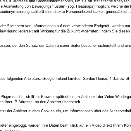
 die IP-Adresse und Browserinformationen, um sie für statistische Analyse
 die Auswertung von Bewegungsmustern (sog. Heatmaps) möglich, welche die D
Pseudonymisierung schließt eine direkte Personenbeziehbarkeit grundsätzlic
oder Speichern von Informationen auf dem verwendeten Endgerät, werden nur
 Einwilligung jederzeit mit Wirkung für die Zukunft widerrufen, indem Sie dies
ossen, der den Schutz der Daten unserer Seitenbesucher sicherstellt und eine
es folgenden Anbieters: Google Ireland Limited, Gordon House, 4 Barrow St,
s Plugin enthält, stellt Ihr Browser spätestens im Zeitpunkt der Video-Wieder
ch Ihrer IP-Adresse, an den Anbieter übermittelt.
setzt der Anbieter zudem Cookies ein, um Informationen über das Nutzerverha
eter eingeloggt, werden Ihre Daten beim Klick auf ein Video direkt Ihrem Ko
e ausloggen.