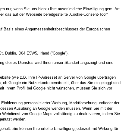
 nur, wenn Sie uns hierzu Ihre ausdrückliche Einwilligung gem. Art.
über das auf der Webseite bereitgestellte „Cookie-Consent-Tool“
uf Basis eines Angemessenheitsbeschlusses der Europäischen
t, Dublin, D04 E5W5, Irland (“Google”).
ung dieses Dienstes wird Ihnen unser Standort angezeigt und eine
ebsite (wie z.B. Ihre IP-Adresse) an Server von Google übertragen
ob Google ein Nutzerkonto bereitstellt, über das Sie eingeloggt sind
mit Ihrem Profil bei Google nicht wünschen, müssen Sie sich vor
 Einblendung personalisierter Werbung, Marktforschung und/oder der
 für dessen Ausübung an Google wenden müssen. Wenn Sie mit der
n Webdienst von Google Maps vollständig zu deaktivieren, indem Sie
genutzt werden.
eholt. Sie können Ihre erteilte Einwilligung jederzeit mit Wirkung für