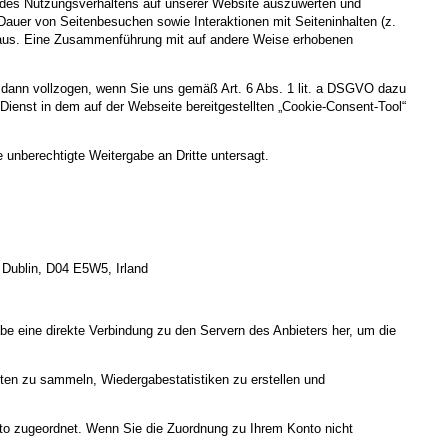
n des Nutzungsverhaltens auf unserer Website auszuwerten und
auer von Seitenbesuchen sowie Interaktionen mit Seiteninhalten (z.
h aus. Eine Zusammenführung mit auf andere Weise erhobenen
 dann vollzogen, wenn Sie uns gemäß Art. 6 Abs. 1 lit. a DSGVO dazu
en Dienst in dem auf der Webseite bereitgestellten „Cookie-Consent-Tool“
 unberechtigte Weitergabe an Dritte untersagt.
 Dublin, D04 E5W5, Irland
gabe eine direkte Verbindung zu den Servern des Anbieters her, um die
lten zu sammeln, Wiedergabestatistiken zu erstellen und
nto zugeordnet. Wenn Sie die Zuordnung zu Ihrem Konto nicht