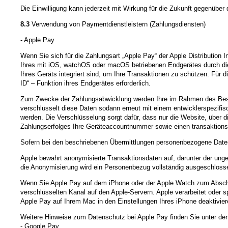
Die Einwilligung kann jederzeit mit Wirkung für die Zukunft gegenübe
8.3
Verwendung von Paymentdienstleistern (Zahlungsdiensten)
- Apple Pay
Wenn Sie sich für die Zahlungsart „Apple Pay“ der Apple Distribution Int
Ihres mit iOS, watchOS oder macOS betriebenen Endgerätes durch die B
Ihres Geräts integriert sind, um Ihre Transaktionen zu schützen. Für d
ID“ – Funktion ihres Endgerätes erforderlich.
Zum Zwecke der Zahlungsabwicklung werden Ihre im Rahmen des Bestell
verschlüsselt diese Daten sodann erneut mit einem entwicklerspezifisc
werden. Die Verschlüsselung sorgt dafür, dass nur die Website, über d
Zahlungserfolges Ihre Geräteaccountnummer sowie einen transaktion
Sofern bei den beschriebenen Übermittlungen personenbezogene Daten 
Apple bewahrt anonymisierte Transaktionsdaten auf, darunter der ung
die Anonymisierung wird ein Personenbezug vollständig ausgeschloss
Wenn Sie Apple Pay auf dem iPhone oder der Apple Watch zum Abschlu
verschlüsselten Kanal auf den Apple-Servern. Apple verarbeitet oder s
Apple Pay auf Ihrem Mac in den Einstellungen Ihres iPhone deaktivier
Weitere Hinweise zum Datenschutz bei Apple Pay finden Sie unter de
- Google Pay