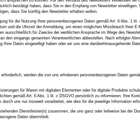
önlich ansprechen zu können. Für den Versand des Newsletters verwenden wir d
cklich bestätigt haben, dass Sie in den Empfang von Newsletter einwilligen. 
gen, dass Sie künftig den Newsletter erhalten wollen.
illigung für die Nutzung Ihrer personenbezogenen Daten gemäß Art. 6 Abs. 1 l
atum und die Uhrzeit der Anmeldung, um einen möglichen Missbrauch Ihrer E-
 ausschließlich für Zwecke der werblichen Ansprache im Wege des Newslette
an den eingangs genannten Verantwortlichen abbestellen. Nach erfolgter Abm
ung Ihrer Daten eingewilligt haben oder wir uns eine darüberhinausgehende Date
n erforderlich, werden die von uns erhobenen personenbezogenen Daten gemäß
ierungen für Waren mit digitalen Elementen oder für digitale Produkte schulde
chten gemäß Art. 6 Abs. 1 lit. c DSGVO persönlich zu informieren. Ihre Kont
ch uns nur insoweit verarbeitet, wie dies für die jeweilige Information erford
hstehenden Dienstleister(n) zusammen, die uns ganz oder teilweise bei der Du
ezogene Daten übermittelt.