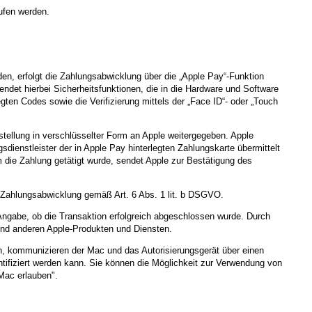
ufen werden.
heiden, erfolgt die Zahlungsabwicklung über die „Apple Pay“-Funktion
det hierbei Sicherheitsfunktionen, die in die Hardware und Software
gten Codes sowie die Verifizierung mittels der „Face ID“- oder „Touch
ellung in verschlüsselter Form an Apple weitergegeben. Apple
dienstleister der in Apple Pay hinterlegten Zahlungskarte übermittelt
m die Zahlung getätigt wurde, sendet Apple zur Bestätigung des
 Zahlungsabwicklung gemäß Art. 6 Abs. 1 lit. b DSGVO.
Angabe, ob die Transaktion erfolgreich abgeschlossen wurde. Durch
und anderen Apple-Produkten und Diensten.
, kommunizieren der Mac und das Autorisierungsgerät über einen
ntifiziert werden kann. Sie können die Möglichkeit zur Verwendung von
Mac erlauben".