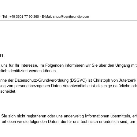
d · Tel.: +49 3501 77 90 360 · E-Mail: shop@bentheundjo.com
en
uns für Ihr Interesse. Im Folgenden informieren wir Sie über den Umgang mi
ich identifiziert werden können.
Sinne der Datenschutz-Grundverordnung (DSGVO) ist Christoph von Juterzenka,
ng von personenbezogenen Daten Verantwortliche ist diejenige natürliche oder
scheidet.
ie sich nicht registrieren oder uns anderweitig Informationen übermitteln, er
, erheben wir die folgenden Daten, die für uns technisch erforderlich sind, u