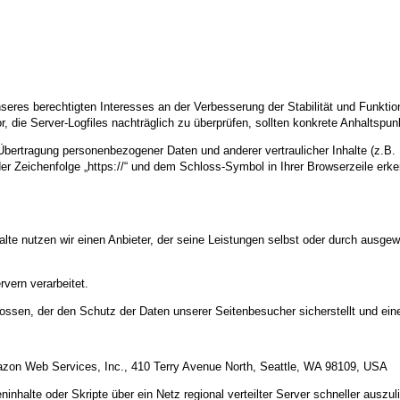
nseres berechtigten Interesses an der Verbesserung der Stabilität und Funktio
or, die Server-Logfiles nachträglich zu überprüfen, sollten konkrete Anhaltspu
ertragung personenbezogener Daten und anderer vertraulicher Inhalte (z.B. 
r Zeichenfolge „https://“ und dem Schloss-Symbol in Ihrer Browserzeile erk
alte nutzen wir einen Anbieter, der seine Leistungen selbst oder durch ausge
vern verarbeitet.
ossen, der den Schutz der Daten unserer Seitenbesucher sicherstellt und eine
mazon Web Services, Inc., 410 Terry Avenue North, Seattle, WA 98109, USA
inhalte oder Skripte über ein Netz regional verteilter Server schneller auszul