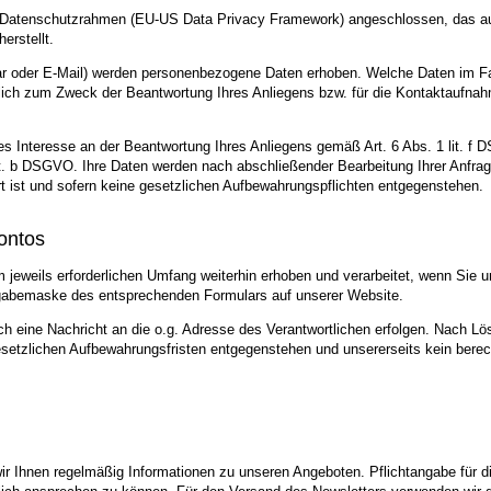
US-Datenschutzrahmen (EU-US Data Privacy Framework) angeschlossen, das a
erstellt.
 oder E-Mail) werden personenbezogene Daten erhoben. Welche Daten im Fal
ßlich zum Zweck der Beantwortung Ihres Anliegens bzw. für die Kontaktaufna
tes Interesse an der Beantwortung Ihres Anliegens gemäß Art. 6 Abs. 1 lit. f 
 lit. b DSGVO. Ihre Daten werden nach abschließender Bearbeitung Ihrer Anfra
t ist und sofern keine gesetzlichen Aufbewahrungspflichten entgegenstehen.
ontos
eweils erforderlichen Umfang weiterhin erhoben und verarbeitet, wenn Sie u
ingabemaske des entsprechenden Formulars auf unserer Website.
h eine Nachricht an die o.g. Adresse des Verantwortlichen erfolgen. Nach Lö
esetzlichen Aufbewahrungsfristen entgegenstehen und unsererseits kein berech
 Ihnen regelmäßig Informationen zu unseren Angeboten. Pflichtangabe für die