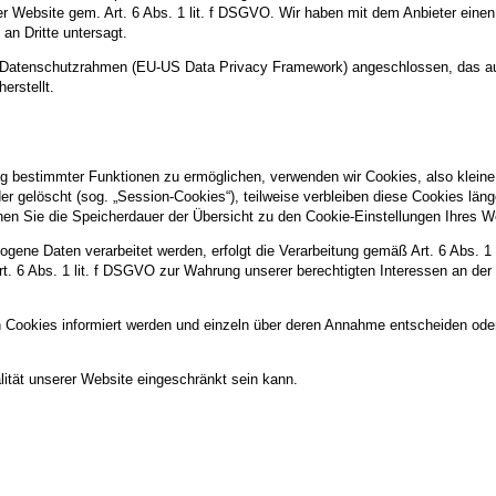
rer Website gem. Art. 6 Abs. 1 lit. f DSGVO. Wir haben mit dem Anbieter ein
an Dritte untersagt.
US-Datenschutzrahmen (EU-US Data Privacy Framework) angeschlossen, das a
erstellt.
g bestimmter Funktionen zu ermöglichen, verwenden wir Cookies, also kleine 
 gelöscht (sog. „Session-Cookies“), teilweise verbleiben diese Cookies län
können Sie die Speicherdauer der Übersicht zu den Cookie-Einstellungen Ihre
gene Daten verarbeitet werden, erfolgt die Verarbeitung gemäß Art. 6 Abs. 1
Art. 6 Abs. 1 lit. f DSGVO zur Wahrung unserer berechtigten Interessen an der
n Cookies informiert werden und einzeln über deren Annahme entscheiden ode
ität unserer Website eingeschränkt sein kann.