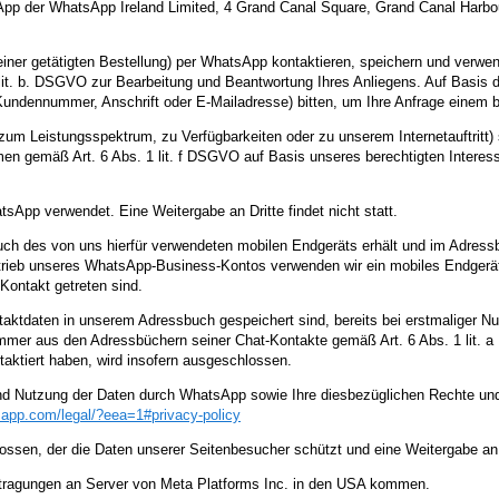
p der WhatsApp Ireland Limited, 4 Grand Canal Square, Grand Canal Harbour, 
 einer getätigten Bestellung) per WhatsApp kontaktieren, speichern und ver
1 lit. b. DSGVO zur Bearbeitung und Beantwortung Ihres Anliegens. Auf Basi
 Kundennummer, Anschrift oder E-Mailadresse) bitten, um Ihre Anfrage eine
um Leistungsspektrum, zu Verfügbarkeiten oder zu unserem Internetauftritt)
men gemäß Art. 6 Abs. 1 lit. f DSGVO auf Basis unseres berechtigten Interess
sApp verwendet. Eine Weitergabe an Dritte findet nicht statt.
uch des von uns hierfür verwendeten mobilen Endgeräts erhält und im Adres
etrieb unseres WhatsApp-Business-Kontos verwenden wir ein mobiles Endgerä
Kontakt getreten sind.
ntaktdaten in unserem Adressbuch gespeichert sind, bereits bei erstmaliger
er aus den Adressbüchern seiner Chat-Kontakte gemäß Art. 6 Abs. 1 lit. a D
aktiert haben, wird insofern ausgeschlossen.
nd Nutzung der Daten durch WhatsApp sowie Ihre diesbezüglichen Rechte und
sapp.com
/legal
/?eea=1#privacy-policy
ossen, der die Daten unserer Seitenbesucher schützt und eine Weitergabe an 
tragungen an Server von Meta Platforms Inc. in den USA kommen.