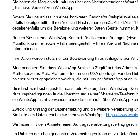
Sie haben die Möglichkeit, mit uns über den Nachrichtendienst WhatsAp
„Business-Version“ von WhatsApp.
Sofern Sie uns anlässlich eines konkreten Geschäfts (beispielsweise
– falls bereitgestellt – Ihren Vor- und Nachnamen gemäß Art. 6 Abs. 
gegebenenfalls um die Bereitstellung weiterer Daten (Bestellnummer,
Nutzen Sie unseren WhatsApp-Kontakt für allgemeine Anfragen (etwa z
Mobilfunknummer sowie – falls bereitgestellt – Ihren Vor- und Nachna
Informationen.
Ihre Daten werden stets nur zur Beantwortung Ihres Anliegens per What
Bitte beachten Sie, dass WhatsApp Business Zugriff auf das Adressb
Mutterkonzerns Meta Platforms Inc. in den USA überträgt. Für den B
solcher Nutzer gespeichert werden, die mit uns per WhatsApp auch in 
Hierdurch wird sichergestellt, dass jede Person, deren WhatsApp- Ko
Nutzungsbedingungen in die Übermittlung seiner WhatsApp-Telefonnumm
die WhatsApp nicht verwenden und/oder uns nicht über WhatsApp kont
Zweck und Umfang der Datenerhebung und die weitere Verarbeitung u
Sie bitte den Datenschutzhinweisen von WhatsApp:
https://www.what
Wir haben mit dem Anbieter einen Auftragsverarbeitungsvertrag geschl
Im Rahmen der oben genannten Verarbeitungen kann es zu Datenüber