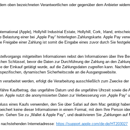
r dem oben bezeichneten Verantwortlichen oder gegenüber dem Anbieter widerr
ernational (Apple), Hollyhill Industrial Estate, Hollyhill, Cork, Irland, entsc
elastung einer bei „Apple Pay“ hinterlegten Zahlungskarte. Apple Pay verwen
ie Freigabe einer Zahlung ist somit die Eingabe eines zuvor durch Sie festgele
vorgangs mitgeteilten Informationen nebst den Informationen über Ihre Best
hen Schlüssel, bevor die Daten zur Durchführung der Zahlung an den Zahlungs
ie der Einkauf getätigt wurde, auf die Zahlungsdaten zugreifen kann. Nachde
sspezifischen, dynamischen Sicherheitscode an die Ausgangswebsite.
verarbeitet werden, erfolgt die Verarbeitung ausschließlich zum Zwecke der
efähre Kaufbetrag, das ungefähre Datum und die ungefähre Uhrzeit sowie die 
en. Apple nutzt die anonymisierten Daten zur Verbesserung von „Apple Pay“ 
ss eines Kaufs verwenden, den Sie über Safari auf dem Mac getätigt haben
peichert keine dieser Informationen in einem Format, mit dem Ihre Person ide
en. Gehen Sie zu „Wallet & Apple Pay", und deaktivieren Sie „Zahlungen auf 
r nachstehenden Internetadresse:
https://support.apple.com
/de-de
/HT203027