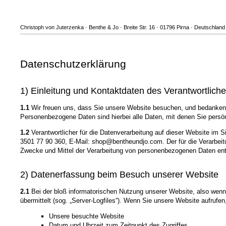
Christoph von Juterzenka · Benthe & Jo · Breite Str. 16 · 01796 Pirna · Deutschlan
Datenschutzerklärung
1) Einleitung und Kontaktdaten des Verantwortlich
1.1
Wir freuen uns, dass Sie unsere Website besuchen, und bedanken 
Personenbezogene Daten sind hierbei alle Daten, mit denen Sie persönl
1.2
Verantwortlicher für die Datenverarbeitung auf dieser Website im 
3501 77 90 360, E-Mail: shop@bentheundjo.com. Der für die Verarbeitu
Zwecke und Mittel der Verarbeitung von personenbezogenen Daten ent
2) Datenerfassung beim Besuch unserer Website
2.1
Bei der bloß informatorischen Nutzung unserer Website, also wenn S
übermittelt (sog. „Server-Logfiles“). Wenn Sie unsere Website aufrufen
Unsere besuchte Website
Datum und Uhrzeit zum Zeitpunkt des Zugriffes