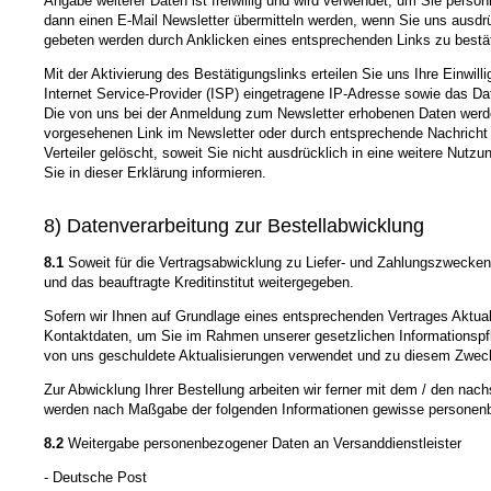
Angabe weiterer Daten ist freiwillig und wird verwendet, um Sie pers
dann einen E-Mail Newsletter übermitteln werden, wenn Sie uns ausdrü
gebeten werden durch Anklicken eines entsprechenden Links zu bestäti
Mit der Aktivierung des Bestätigungslinks erteilen Sie uns Ihre Einw
Internet Service-Provider (ISP) eingetragene IP-Adresse sowie das D
Die von uns bei der Anmeldung zum Newsletter erhobenen Daten werden
vorgesehenen Link im Newsletter oder durch entsprechende Nachricht 
Verteiler gelöscht, soweit Sie nicht ausdrücklich in eine weitere Nutz
Sie in dieser Erklärung informieren.
8) Datenverarbeitung zur Bestellabwicklung
8.1
Soweit für die Vertragsabwicklung zu Liefer- und Zahlungszwecke
und das beauftragte Kreditinstitut weitergegeben.
Sofern wir Ihnen auf Grundlage eines entsprechenden Vertrages Aktualis
Kontaktdaten, um Sie im Rahmen unserer gesetzlichen Informationspfli
von uns geschuldete Aktualisierungen verwendet und zu diesem Zweck dur
Zur Abwicklung Ihrer Bestellung arbeiten wir ferner mit dem / den nac
werden nach Maßgabe der folgenden Informationen gewisse personenb
8.2
Weitergabe personenbezogener Daten an Versanddienstleister
- Deutsche Post