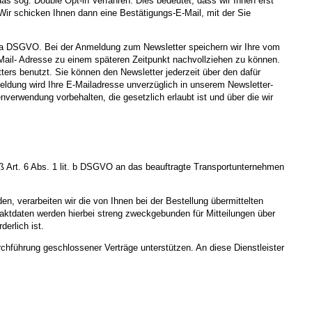
as sog. Double Opt-in Verfahren. Dies bedeutet, dass wir Ihnen erst
Wir schicken Ihnen dann eine Bestätigungs-E-Mail, mit der Sie
it. a DSGVO. Bei der Anmeldung zum Newsletter speichern wir Ihre vom
Mail- Adresse zu einem späteren Zeitpunkt nachvollziehen zu können.
rs benutzt. Sie können den Newsletter jederzeit über den dafür
eldung wird Ihre E-Mailadresse unverzüglich in unserem Newsletter-
nverwendung vorbehalten, die gesetzlich erlaubt ist und über die wir
 Art. 6 Abs. 1 lit. b DSGVO an das beauftragte Transportunternehmen
n, verarbeiten wir die von Ihnen bei der Bestellung übermittelten
aktdaten werden hierbei streng zweckgebunden für Mitteilungen über
erlich ist.
rchführung geschlossener Verträge unterstützen. An diese Dienstleister