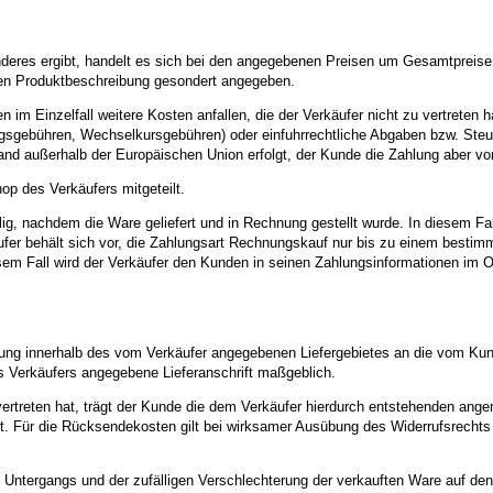
deres ergibt, handelt es sich bei den angegebenen Preisen um Gesamtpreise,
igen Produktbeschreibung gesondert angegeben.
im Einzelfall weitere Kosten anfallen, die der Verkäufer nicht zu vertreten 
ungsgebühren, Wechselkursgebühren) oder einfuhrrechtliche Abgaben bzw. Steu
 Land außerhalb der Europäischen Union erfolgt, der Kunde die Zahlung aber
p des Verkäufers mitgeteilt.
ig, nachdem die Ware geliefert und in Rechnung gestellt wurde. In diesem Fal
äufer behält sich vor, die Zahlungsart Rechnungskauf nur bis zu einem besti
em Fall wird der Verkäufer den Kunden in seinen Zahlungsinformationen im 
erung innerhalb des vom Verkäufer angegebenen Liefergebietes an die vom Kund
es Verkäufers angegebene Lieferanschrift maßgeblich.
ertreten hat, trägt der Kunde die dem Verkäufer hierdurch entstehenden angem
. Für die Rücksendekosten gilt bei wirksamer Ausübung des Widerrufsrechts 
n Untergangs und der zufälligen Verschlechterung der verkauften Ware auf de