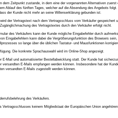
in dem Zeitpunkt zustande, in dem eine der vorgenannten Alternativen zuerst 
m Ablauf des fünften Tages, welcher auf die Absendung des Angebots folgt.
, dass der Kunde nicht mehr an seine Willenserklärung gebunden ist.
rs wird der Vertragstext nach dem Vertragsschluss vom Verkäufer gespeicher
e Zugänglichmachung des Vertragstextes durch den Verkäufer erfolgt nicht.
ormular des Verkäufers kann der Kunde mögliche Eingabefehler durch aufmerk
n Eingabefehlern kann dabei die Vergrößerungsfunktion des Browsers sein, mi
ozesses so lange über die üblichen Tastatur- und Mausfunktionen korrigieren
fügung. Die konkrete Sprachauswahl wird im Online-Shop angezeigt.
 E-Mail und automatisierter Bestellabwicklung statt. Der Kunde hat sicherzu
fer versandten E-Mails empfangen werden können. Insbesondere hat der Kunde
tten versandten E-Mails zugestellt werden können.
derrufsbelehrung des Verkäufers.
des Vertragsschlusses keinem Mitgliedstaat der Europäischen Union angehören