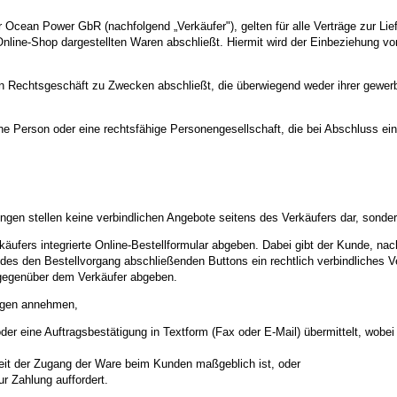
cean Power GbR (nachfolgend „Verkäufer"), gelten für alle Verträge zur Lie
Online-Shop dargestellten Waren abschließt. Hiermit wird der Einbeziehung 
in Rechtsgeschäft zu Zwecken abschließt, die überwiegend weder ihrer gewerbl
che Person oder eine rechtsfähige Personengesellschaft, die bei Abschluss e
gen stellen keine verbindlichen Angebote seitens des Verkäufers dar, sonde
ufers integrierte Online-Bestellformular abgeben. Dabei gibt der Kunde, nac
 des den Bestellvorgang abschließenden Buttons ein rechtlich verbindliches 
 gegenüber dem Verkäufer abgeben.
agen annehmen,
der eine Auftragsbestätigung in Textform (Fax oder E-Mail) übermittelt, wob
weit der Zugang der Ware beim Kunden maßgeblich ist, oder
 Zahlung auffordert.