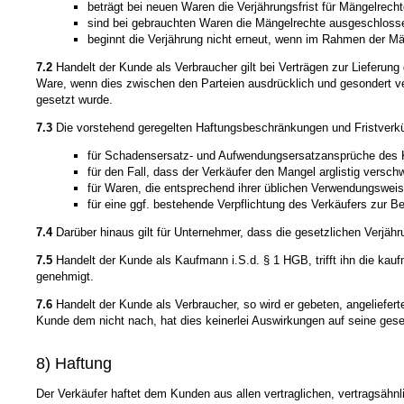
beträgt bei neuen Waren die Verjährungsfrist für Mängelrecht
sind bei gebrauchten Waren die Mängelrechte ausgeschloss
beginnt die Verjährung nicht erneut, wenn im Rahmen der Män
7.2
Handelt der Kunde als Verbraucher gilt bei Verträgen zur Lieferung
Ware, wenn dies zwischen den Parteien ausdrücklich und gesondert ver
gesetzt wurde.
7.3
Die vorstehend geregelten Haftungsbeschränkungen und Fristverkü
für Schadensersatz- und Aufwendungsersatzansprüche des
für den Fall, dass der Verkäufer den Mangel arglistig versch
für Waren, die entsprechend ihrer üblichen Verwendungswei
für eine ggf. bestehende Verpflichtung des Verkäufers zur Be
7.4
Darüber hinaus gilt für Unternehmer, dass die gesetzlichen Verjähr
7.5
Handelt der Kunde als Kaufmann i.S.d. § 1 HGB, trifft ihn die kau
genehmigt.
7.6
Handelt der Kunde als Verbraucher, so wird er gebeten, angeliefer
Kunde dem nicht nach, hat dies keinerlei Auswirkungen auf seine gese
8) Haftung
Der Verkäufer haftet dem Kunden aus allen vertraglichen, vertragsähn