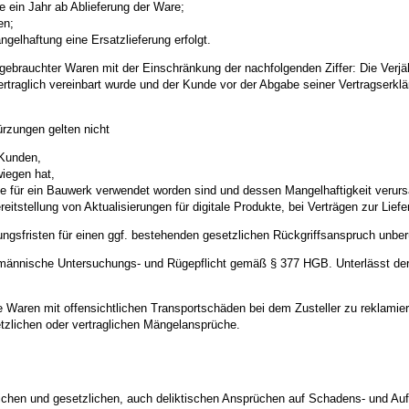
e ein Jahr ab Ablieferung der Ware;
en;
gelhaftung eine Ersatzlieferung erfolgt.
 gebrauchter Waren mit der Einschränkung der nachfolgenden Ziffer: Die Verjäh
traglich vereinbart wurde und der Kunde vor der Abgabe seiner Vertragserklär
rzungen gelten nicht
 Kunden,
wiegen hat,
se für ein Bauwerk verwendet worden sind und dessen Mangelhaftigkeit verur
reitstellung von Aktualisierungen für digitale Produkte, bei Verträgen zur Lie
ungsfristen für einen ggf. bestehenden gesetzlichen Rückgriffsanspruch unberü
fmännische Untersuchungs- und Rügepflicht gemäß § 377 HGB. Unterlässt der K
te Waren mit offensichtlichen Transportschäden bei dem Zusteller zu reklami
tzlichen oder vertraglichen Mängelansprüche.
lichen und gesetzlichen, auch deliktischen Ansprüchen auf Schadens- und Au