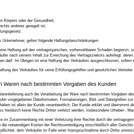
des Körpers oder der Gesundheit,
ichts anderes geregelt ist,
tungsgesetz.
ls Unternehmer, gelten folgende Haftungsbeschränkungen:
t seine Haftung auf den vertragstypischen, vorhersehbaren Schaden begrenzt, s
rkäufer nach seinem Inhalt zur Erreichung des Vertragszwecks auferlegt, der
en darf. Im Übrigen ist eine Haftung des Verkäufers ausgeschlossen, sofern 
tung des Verkäufers für seine Erfüllungsgehilfen und gesetzlichen Vertreter.
von Waren nach bestimmten Vorgaben des Kunden
arenlieferung auch die Verarbeitung der Ware nach bestimmten Vorgaben des 
käufer vorgegebenen Dateiformaten, Formatierungen, Bild- und Dateigrößen zur 
lten ist allein der Kunde verantwortlich. Der Kunde erklärt und übernimmt di
ss hierdurch keine Rechte Dritter verletzt werden, insbesondere Urheber-, Ma
diese im Zusammenhang mit einer Verletzung ihrer Rechte durch die vertrags
e notwendigen Kosten der Rechtsverteidigung einschließlich aller Gerichts- 
pflichtet, dem Verkäufer im Falle einer Inanspruchnahme durch Dritte unverzü