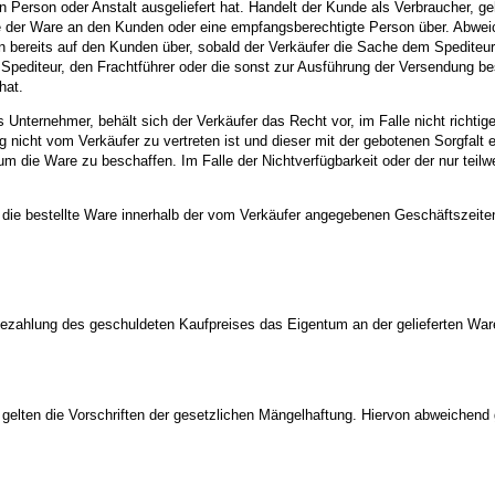
Person oder Anstalt ausgeliefert hat. Handelt der Kunde als Verbraucher, geh
e der Ware an den Kunden oder eine empfangsberechtigte Person über. Abweic
n bereits auf den Kunden über, sobald der Verkäufer die Sache dem Spediteu
Spediteur, den Frachtführer oder die sonst zur Ausführung der Versendung be
hat.
 Unternehmer, behält sich der Verkäufer das Recht vor, im Falle nicht richti
rung nicht vom Verkäufer zu vertreten ist und dieser mit der gebotenen Sorgfa
 die Ware zu beschaffen. Im Falle der Nichtverfügbarkeit oder der nur teilwe
e die bestellte Ware innerhalb der vom Verkäufer angegebenen Geschäftszeit
en Bezahlung des geschuldeten Kaufpreises das Eigentum an der gelieferten War
gelten die Vorschriften der gesetzlichen Mängelhaftung. Hiervon abweichend g