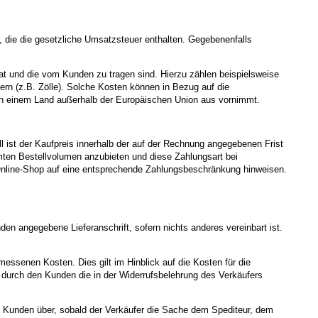
 die die gesetzliche Umsatzsteuer enthalten. Gegebenenfalls
hat und die vom Kunden zu tragen sind. Hierzu zählen beispielsweise
ern (z.B. Zölle). Solche Kosten können in Bezug auf die
 von einem Land außerhalb der Europäischen Union aus vornimmt.
l ist der Kaufpreis innerhalb der auf der Rechnung angegebenen Frist
mmten Bestellvolumen anzubieten und diese Zahlungsart bei
Online-Shop auf eine entsprechende Zahlungsbeschränkung hinweisen.
en angegebene Lieferanschrift, sofern nichts anderes vereinbart ist.
essenen Kosten. Dies gilt im Hinblick auf die Kosten für die
durch den Kunden die in der Widerrufsbelehrung des Verkäufers
n Kunden über, sobald der Verkäufer die Sache dem Spediteur, dem