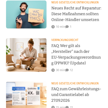
NEUE GESETZLICHE ENTWICKLUNGEN
Neues Recht auf Reparatur:
Diese Maßnahmen sollten
Online-Händler umsetzen
10 min
1
VERPACKUNGSRECHT
FAQ: Wer gilt als
„Hersteller" nach der
EU‑Verpackungsverordnun
g (PPWR)? (Update)
30 min
12
NEUE GESETZLICHE ENTWICKLUNGEN
FAQ zum Gewährleistungs-
und Garantielabel ab
27.09.2026
15 min
22