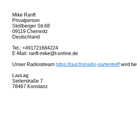
Mike Ranft
Privatperson
Stollberger Str.68
09119 Chemnitz
Deutschland
Tel.: +491721684224
E-Mail: ranft-mike@t-online.de
Unser Radiostream
https://laut.fm/radio-gartentreff
wird bet
Laut.ag
Seilerstraße 7
78467 Konstanz