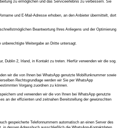
rbeitung zu ermöglichen und das Serviceerlebnis zu verbessern. Sie
orname und E-Mail-Adresse erhoben, an den Anbieter übermittelt, dort
r schnellstmöglichen Beantwortung Ihres Anliegens und der Optimierung
 unberechtigte Weitergabe an Dritte untersagt.
Dublin 2, Irland, in Kontakt zu treten. Hierfür verwenden wir die sog.
wenden wir die von Ihnen bei WhatsApp genutzte Mobilfunknummer sowie
s derselben Rechtsgrundlage werden wir Sie per WhatsApp
m bestimmten Vorgang zuordnen zu können.
 speichern und verwenden wir die von Ihnen bei WhatsApp genutzte
es an der effizienten und zeitnahen Bereitstellung der gewünschten
sbuch gespeicherte Telefonnummern automatisch an einen Server des
t, in dessen Adressbuch ausschließlich die WhatsApp-Kontaktdaten