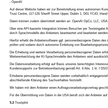
- OpenAI
Auf dieser Website haben wir zur Bereitstellung eines autonomen Kunde
Trust Centre, 117-126 Sheriff Street Upper, Dublin 1, D01 YC43, Irland
Daten können zudem übermittelt werden an: OpenAI OpCo, LLC, USA
Über eine API-basierte Integration können Besucher per Texteingabe A
durch Sprachmodelle des Anbieters beantwortet und bearbeitet werden
Hierfür erhebt die Anbietersoftware ggf. personenbezogene Daten des 
prüfen und sodann durch autonome Einleitung von Bearbeitungsprozes
Die Erhebung und weitere Verarbeitung personenbezogener Daten erfol
Weiterentwicklung der KI-Sprachmodelle des Anbieters wird ausdrückl
Die Datenverarbeitung erfolgt auf Basis unseres berechtigten Interes
Kundensupports zur Betriebsentlastung gemäß Art. 6 Abs. 1 lit. f DS
Erhobene personenbezogene Daten werden vorbehaltlich entgegenstehe
abschließende Klärung des Sachverhaltes feststellt.
Wir haben mit dem Anbieter einen Auftragsverarbeitungsvertrag geschl
Für die Übermittlung von Daten in die USA beruft sich der Anbieter a
5.2
Trustpilot