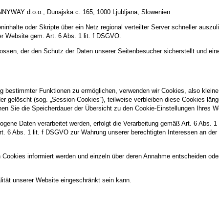
UNNYWAY d.o.o., Dunajska c. 165, 1000 Ljubljana, Slowenien
inhalte oder Skripte über ein Netz regional verteilter Server schneller auszul
er Website gem. Art. 6 Abs. 1 lit. f DSGVO.
ossen, der den Schutz der Daten unserer Seitenbesucher sicherstellt und eine
g bestimmter Funktionen zu ermöglichen, verwenden wir Cookies, also kleine 
 gelöscht (sog. „Session-Cookies“), teilweise verbleiben diese Cookies län
können Sie die Speicherdauer der Übersicht zu den Cookie-Einstellungen Ihre
gene Daten verarbeitet werden, erfolgt die Verarbeitung gemäß Art. 6 Abs. 1
Art. 6 Abs. 1 lit. f DSGVO zur Wahrung unserer berechtigten Interessen an der
n Cookies informiert werden und einzeln über deren Annahme entscheiden ode
ität unserer Website eingeschränkt sein kann.