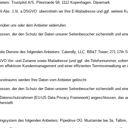
ieters: Trustpilot A/S, Pilestræde 58, 1112 Kopenhagen, Dänemark
 6 Abs. 1 lit. a DSGVO übermitteln wir Ihre E-Mailadresse und ggf. weitere K
genüber uns oder dem Anbieter widerrufen.
ossen, der den Schutz der Daten unserer Seitenbesucher sicherstellt und eine
r die Dienste des folgenden Anbieters: Calendly, LLC, BB&T Tower, 271 17th
VO Vor- und Zuname sowie Mailadresse (und ggf. die Telefonnummer, sofern e
em effektiven Kundenmanagement und einer effizienten Terminverwaltung an den
nzeitraums werden Ihre Daten vom Anbieter gelöscht.
ossen, der den Schutz der Daten unserer Seitenbesucher sicherstellt und eine
US-Datenschutzrahmen (EU-US Data Privacy Framework) angeschlossen, das a
erstellt.
ingsystem des folgenden Anbieters: Pipedrive OÜ, Mustamäe tee 3a, Tallinn,