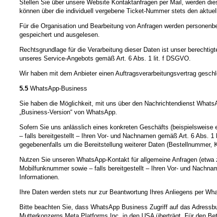
Stellen Sie über unsere Website Kontaktanfragen per Mail, werden die
können über die individuell vergebene Ticket-Nummer stets den aktuel
Für die Organisation und Bearbeitung von Anfragen werden personenbe
gespeichert und ausgelesen.
Rechtsgrundlage für die Verarbeitung dieser Daten ist unser berechti
unseres Service-Angebots gemäß Art. 6 Abs. 1 lit. f DSGVO.
Wir haben mit dem Anbieter einen Auftragsverarbeitungsvertrag geschl
5.5
WhatsApp-Business
Sie haben die Möglichkeit, mit uns über den Nachrichtendienst WhatsAp
„Business-Version“ von WhatsApp.
Sofern Sie uns anlässlich eines konkreten Geschäfts (beispielsweise
– falls bereitgestellt – Ihren Vor- und Nachnamen gemäß Art. 6 Abs. 
gegebenenfalls um die Bereitstellung weiterer Daten (Bestellnummer,
Nutzen Sie unseren WhatsApp-Kontakt für allgemeine Anfragen (etwa z
Mobilfunknummer sowie – falls bereitgestellt – Ihren Vor- und Nachna
Informationen.
Ihre Daten werden stets nur zur Beantwortung Ihres Anliegens per What
Bitte beachten Sie, dass WhatsApp Business Zugriff auf das Adressb
Mutterkonzerns Meta Platforms Inc. in den USA überträgt. Für den B