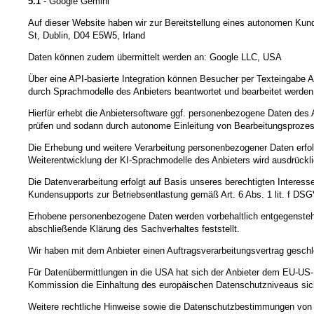
5.1
- Google Gemini
Auf dieser Website haben wir zur Bereitstellung eines autonomen Kund
St, Dublin, D04 E5W5, Irland
Daten können zudem übermittelt werden an: Google LLC, USA
Über eine API-basierte Integration können Besucher per Texteingabe A
durch Sprachmodelle des Anbieters beantwortet und bearbeitet werden
Hierfür erhebt die Anbietersoftware ggf. personenbezogene Daten des 
prüfen und sodann durch autonome Einleitung von Bearbeitungsprozes
Die Erhebung und weitere Verarbeitung personenbezogener Daten erfol
Weiterentwicklung der KI-Sprachmodelle des Anbieters wird ausdrückl
Die Datenverarbeitung erfolgt auf Basis unseres berechtigten Interes
Kundensupports zur Betriebsentlastung gemäß Art. 6 Abs. 1 lit. f DS
Erhobene personenbezogene Daten werden vorbehaltlich entgegenstehe
abschließende Klärung des Sachverhaltes feststellt.
Wir haben mit dem Anbieter einen Auftragsverarbeitungsvertrag geschl
Für Datenübermittlungen in die USA hat sich der Anbieter dem EU-
Kommission die Einhaltung des europäischen Datenschutzniveaus sich
Weitere rechtliche Hinweise sowie die Datenschutzbestimmungen von 