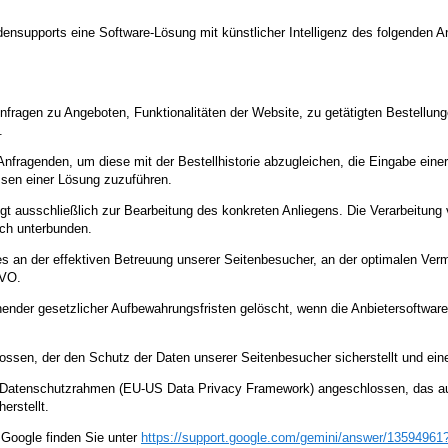
ensupports eine Software-Lösung mit künstlicher Intelligenz des folgenden 
nfragen zu Angeboten, Funktionalitäten der Website, zu getätigten Bestellun
.
Anfragenden, um diese mit der Bestellhistorie abzugleichen, die Eingabe eine
sen einer Lösung zuzuführen.
gt ausschließlich zur Bearbeitung des konkreten Anliegens. Die Verarbeitun
ich unterbunden.
ses an der effektiven Betreuung unserer Seitenbesucher, an der optimalen Ve
GVO.
nder gesetzlicher Aufbewahrungsfristen gelöscht, wenn die Anbietersoftware
ossen, der den Schutz der Daten unserer Seitenbesucher sicherstellt und eine
US-Datenschutzrahmen (EU-US Data Privacy Framework) angeschlossen, das a
erstellt.
Google finden Sie unter
https://support.google.com
/gemini
/answer
/13594961