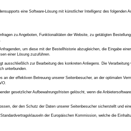
nsupports eine Software-Lösung mit künstlicher Intelligenz des folgenden An
nfragen zu Angeboten, Funktionalitäten der Website, zu getätigten Bestellun
.
Anfragenden, um diese mit der Bestellhistorie abzugleichen, die Eingabe eine
sen einer Lösung zuzuführen.
gt ausschließlich zur Bearbeitung des konkreten Anliegens. Die Verarbeitun
ich unterbunden.
ses an der effektiven Betreuung unserer Seitenbesucher, an der optimalen Ve
GVO.
nder gesetzlicher Aufbewahrungsfristen gelöscht, wenn die Anbietersoftware
ossen, der den Schutz der Daten unserer Seitenbesucher sicherstellt und eine
uf Standardvertragsklauseln der Europäischen Kommission, welche die Einhalt