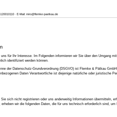
5120010110 · E-Mail: miro@flemke-paetkau.de
en
uns für Ihr Interesse. Im Folgenden informieren wir Sie über den Umgang mi
ich identifiziert werden können.
im Sinne der Datenschutz-Grundverordnung (DSGVO) ist Flemke & Pätkau GmbH
nbezogenen Daten Verantwortliche ist diejenige natürliche oder juristische P
ie sich nicht registrieren oder uns anderweitig Informationen übermitteln, er
, erheben wir die folgenden Daten, die für uns technisch erforderlich sind, u