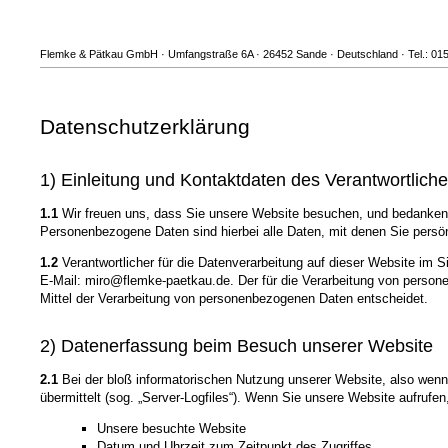
Flemke & Pätkau GmbH · Umfangstraße 6A · 26452 Sande · Deutschland · Tel.: 01
Datenschutzerklärung
1) Einleitung und Kontaktdaten des Verantwortlich
1.1
Wir freuen uns, dass Sie unsere Website besuchen, und bedanken 
Personenbezogene Daten sind hierbei alle Daten, mit denen Sie persönl
1.2
Verantwortlicher für die Datenverarbeitung auf dieser Website 
E-Mail: miro@flemke-paetkau.de. Der für die Verarbeitung von persone
Mittel der Verarbeitung von personenbezogenen Daten entscheidet.
2) Datenerfassung beim Besuch unserer Website
2.1
Bei der bloß informatorischen Nutzung unserer Website, also wenn S
übermittelt (sog. „Server-Logfiles“). Wenn Sie unsere Website aufrufen
Unsere besuchte Website
Datum und Uhrzeit zum Zeitpunkt des Zugriffes