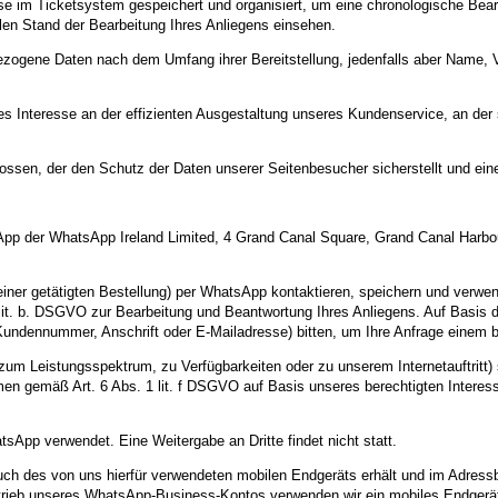
se im Ticketsystem gespeichert und organisiert, um eine chronologische Bea
len Stand der Bearbeitung Ihres Anliegens einsehen.
zogene Daten nach dem Umfang ihrer Bereitstellung, jedenfalls aber Name, V
gtes Interesse an der effizienten Ausgestaltung unseres Kundenservice, an de
ossen, der den Schutz der Daten unserer Seitenbesucher sicherstellt und eine
p der WhatsApp Ireland Limited, 4 Grand Canal Square, Grand Canal Harbour, 
 einer getätigten Bestellung) per WhatsApp kontaktieren, speichern und ver
1 lit. b. DSGVO zur Bearbeitung und Beantwortung Ihres Anliegens. Auf Basi
 Kundennummer, Anschrift oder E-Mailadresse) bitten, um Ihre Anfrage eine
um Leistungsspektrum, zu Verfügbarkeiten oder zu unserem Internetauftritt)
men gemäß Art. 6 Abs. 1 lit. f DSGVO auf Basis unseres berechtigten Interess
sApp verwendet. Eine Weitergabe an Dritte findet nicht statt.
uch des von uns hierfür verwendeten mobilen Endgeräts erhält und im Adres
etrieb unseres WhatsApp-Business-Kontos verwenden wir ein mobiles Endgerä