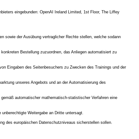
bieters eingebunden: OpenAI Ireland Limited, 1st Floor, The Liffey
gen sowie der Ausübung vertraglicher Rechte stellen, welche sodann
r konkreten Bestellung zuzuordnen, das Anliegen automatisiert zu
g von Eingaben des Seitenbesuchers zu Zwecken des Trainings und der
rmarktung unseres Angebots und an der Automatisierung des
 gemäß automatischer mathematisch-statistischer Verfahren eine
 unberechtigte Weitergabe an Dritte untersagt.
ung des europäischen Datenschutzniveaus sicherstellen sollen.