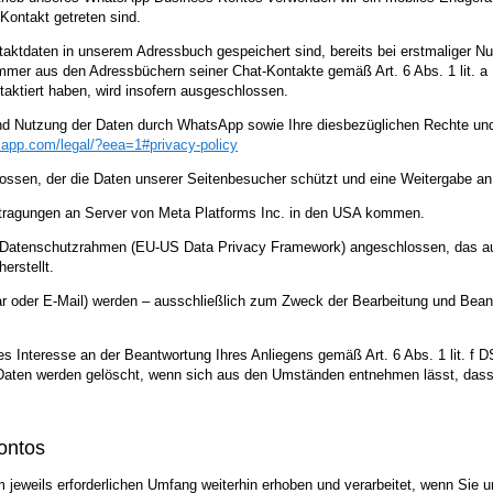
Kontakt getreten sind.
ntaktdaten in unserem Adressbuch gespeichert sind, bereits bei erstmaliger
er aus den Adressbüchern seiner Chat-Kontakte gemäß Art. 6 Abs. 1 lit. a D
aktiert haben, wird insofern ausgeschlossen.
nd Nutzung der Daten durch WhatsApp sowie Ihre diesbezüglichen Rechte und
sapp.com
/legal
/?eea=1#privacy-policy
ossen, der die Daten unserer Seitenbesucher schützt und eine Weitergabe an 
tragungen an Server von Meta Platforms Inc. in den USA kommen.
US-Datenschutzrahmen (EU-US Data Privacy Framework) angeschlossen, das a
erstellt.
 oder E-Mail) werden – ausschließlich zum Zweck der Bearbeitung und Beantw
es Interesse an der Beantwortung Ihres Anliegens gemäß Art. 6 Abs. 1 lit. f D
e Daten werden gelöscht, wenn sich aus den Umständen entnehmen lässt, dass 
ontos
eweils erforderlichen Umfang weiterhin erhoben und verarbeitet, wenn Sie u