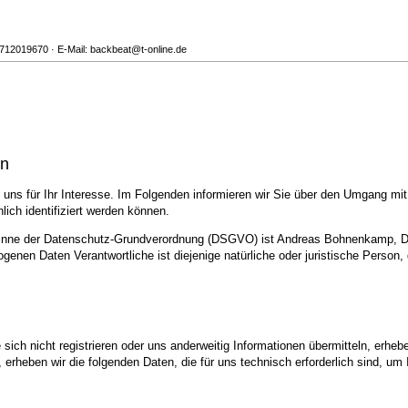
1712019670 · E-Mail: backbeat@t-online.de
en
uns für Ihr Interesse. Im Folgenden informieren wir Sie über den Umgang mi
ich identifiziert werden können.
m Sinne der Datenschutz-Grundverordnung (DSGVO) ist Andreas Bohnenkamp, Do
genen Daten Verantwortliche ist diejenige natürliche oder juristische Person,
sich nicht registrieren oder uns anderweitig Informationen übermitteln, erheb
, erheben wir die folgenden Daten, die für uns technisch erforderlich sind, u