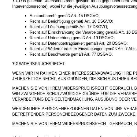
7.1
Das geltende Datenschutzrecht gewährt Ihnen gegenüber dem Veran
Interventionsrechte), wobei für die jeweiligen Ausübungsvoraussetzun
Auskunftsrecht gemäß Art. 15 DSGVO;
Recht auf Berichtigung gemäß Art. 16 DSGVO;
Recht auf Löschung gemäß Art. 17 DSGVO;
Recht auf Einschränkung der Verarbeitung gemäß Art. 18 
Recht auf Unterrichtung gemäß Art. 19 DSGVO;
Recht auf Datenübertragbarkeit gemäß Art. 20 DSGVO;
Recht auf Widerruf erteilter Einwilligungen gemäß Art. 7 Ab
Recht auf Beschwerde gemäß Art. 77 DSGVO.
7.2
WIDERSPRUCHSRECHT
WENN WIR IM RAHMEN EINER INTERESSENABWÄGUNG IHRE 
JEDERZEITIGE RECHT, AUS GRÜNDEN, DIE SICH AUS IHRER 
MACHEN SIE VON IHREM WIDERSPRUCHSRECHT GEBRAUCH, B
WIR ZWINGENDE SCHUTZWÜRDIGE GRÜNDE FÜR DIE VERARBE
VERARBEITUNG DER GELTENDMACHUNG, AUSÜBUNG ODER VE
WERDEN IHRE PERSONENBEZOGENEN DATEN VON UNS VERARBE
BETREFFENDER PERSONENBEZOGENER DATEN ZUM ZWECKE D
MACHEN SIE VON IHREM WIDERSPRUCHSRECHT GEBRAUCH, B