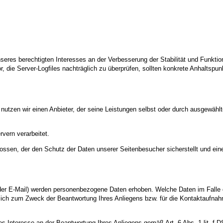
nseres berechtigten Interesses an der Verbesserung der Stabilität und Funktio
or, die Server-Logfiles nachträglich zu überprüfen, sollten konkrete Anhaltspu
 nutzen wir einen Anbieter, der seine Leistungen selbst oder durch ausgewähl
vern verarbeitet.
ossen, der den Schutz der Daten unserer Seitenbesucher sicherstellt und eine
er E-Mail) werden personenbezogene Daten erhoben. Welche Daten im Falle 
ßlich zum Zweck der Beantwortung Ihres Anliegens bzw. für die Kontaktaufna
tes Interesse an der Beantwortung Ihres Anliegens gemäß Art. 6 Abs. 1 lit. f 