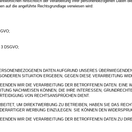
twortlichen hinsichtlich der Verarbeitung Ihrer personenbezogenen Daten di
gen auf die angeführte Rechtsgrundlage verwiesen wird:
DSGVO;
s. 3 DSGVO;
PERSONENBEZOGENEN DATEN AUFGRUND UNSERES ÜBERWIEGENDEN 
BESONDEREN SITUATION ERGEBEN, GEGEN DIESE VERARBEITUNG WI
EENDEN WIR DIE VERARBEITUNG DER BETROFFENEN DATEN. EINE 
ITUNG NACHWEISEN KÖNNEN, DIE IHRE INTERESSEN, GRUNDRECHT
RTEIDIGUNG VON RECHTSANSPRÜCHEN DIENT.
ITET, UM DIREKTWERBUNG ZU BETREIBEN, HABEN SIE DAS RECHT
ERARTIGER WERBUNG EINZULEGEN. SIE KÖNNEN DEN WIDERSPRUC
EENDEN WIR DIE VERARBEITUNG DER BETROFFENEN DATEN ZU DI