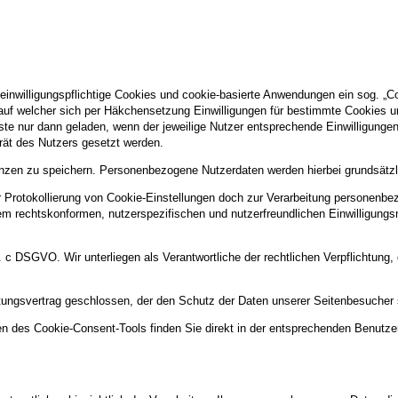
 einwilligungspflichtige Cookies und cookie-basierte Anwendungen ein sog. „C
, auf welcher sich per Häkchensetzung Einwilligungen für bestimmte Cookies u
ste nur dann geladen, wenn der jeweilige Nutzer entsprechende Einwilligungen 
erät des Nutzers gesetzt werden.
nzen zu speichern. Personenbezogene Nutzerdaten werden hierbei grundsätzlic
rotokollierung von Cookie-Einstellungen doch zur Verarbeitung personenbezo
nem rechtskonformen, nutzerspezifischen und nutzerfreundlichen Einwilligun
lit. c DSGVO. Wir unterliegen als Verantwortliche der rechtlichen Verpflichtun
itungsvertrag geschlossen, der den Schutz der Daten unserer Seitenbesucher si
n des Cookie-Consent-Tools finden Sie direkt in der entsprechenden Benutze